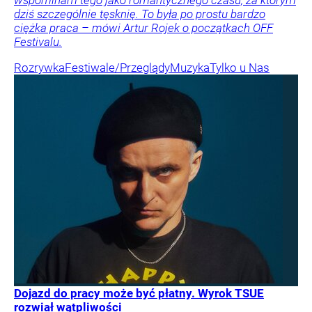
wspominam tego jako romantycznego czasu, za którym
dziś szczególnie tęsknię. To była po prostu bardzo
ciężka praca – mówi Artur Rojek o początkach OFF
Festivalu.
Rozrywka
Festiwale/Przeglądy
Muzyka
Tylko u Nas
Dojazd do pracy może być płatny. Wyrok TSUE
rozwiał wątpliwości