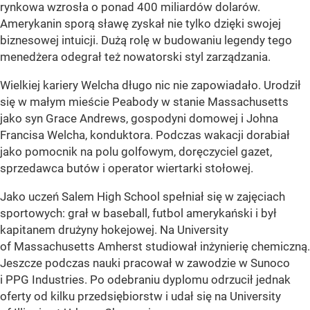
rynkowa wzrosła o ponad 400 miliardów dolarów.
Amerykanin sporą sławę zyskał nie tylko dzięki swojej
biznesowej intuicji. Dużą rolę w budowaniu legendy tego
menedżera odegrał też nowatorski styl zarządzania.
Wielkiej kariery Welcha długo nic nie zapowiadało. Urodził
się w małym mieście Peabody w stanie Massachusetts
jako syn Grace Andrews, gospodyni domowej i Johna
Francisa Welcha, konduktora. Podczas wakacji dorabiał
jako pomocnik na polu golfowym, doręczyciel gazet,
sprzedawca butów i operator wiertarki stołowej.
Jako uczeń Salem High School spełniał się w zajęciach
sportowych: grał w baseball, futbol amerykański i był
kapitanem drużyny hokejowej. Na University
of Massachusetts Amherst studiował inżynierię chemiczną.
Jeszcze podczas nauki pracował w zawodzie w Sunoco
i PPG Industries. Po odebraniu dyplomu odrzucił jednak
oferty od kilku przedsiębiorstw i udał się na University