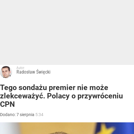
Autor:
Radosław Święcki
Tego sondażu premier nie może
zlekceważyć. Polacy o przywróceniu
CPN
Dodano:
7
sierpnia
5:34