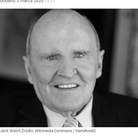
Dodano:
2
marca
2020
15:31
Jack Welch
Źródło:
Wikimedia Commons
/
Hamilton83