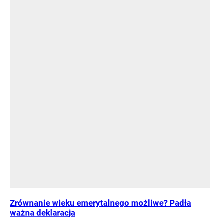
Zrównanie wieku emerytalnego możliwe? Padła
ważna deklaracja