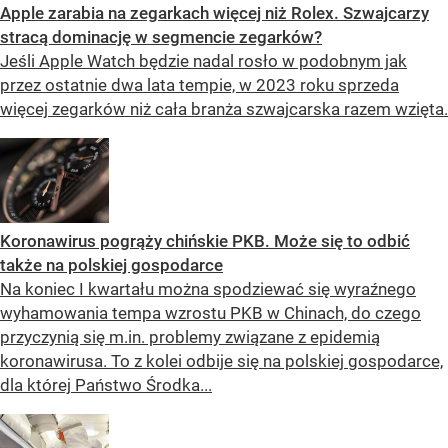
Apple zarabia na zegarkach więcej niż Rolex. Szwajcarzy
stracą dominację w segmencie zegarków?
Jeśli Apple Watch będzie nadal rosło w podobnym jak
przez ostatnie dwa lata tempie, w 2023 roku sprzeda
więcej zegarków niż cała branża szwajcarska razem wzięta.
Koronawirus pogrąży chińskie PKB. Może się to odbić
także na polskiej gospodarce
Na koniec I kwartału można spodziewać się wyraźnego
wyhamowania tempa wzrostu PKB w Chinach, do czego
przyczynią się m.in. problemy związane z epidemią
koronawirusa. To z kolei odbije się na polskiej gospodarce,
dla której Państwo Środka...