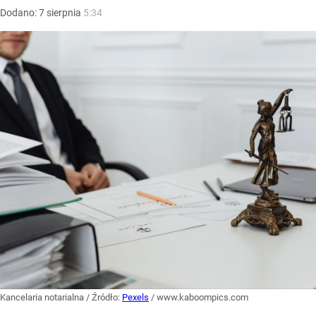
Dodano:
7
sierpnia
5:34
Kancelaria notarialna
/ Źródło:
Pexels
/
www.kaboompics.com