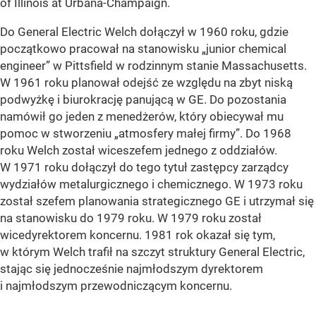
of Illinois at Urbana-Champaign.
Do General Electric Welch dołączył w 1960 roku, gdzie
początkowo pracował na stanowisku „junior chemical
engineer” w Pittsfield w rodzinnym stanie Massachusetts.
W 1961 roku planował odejść ze względu na zbyt niską
podwyżkę i biurokrację panującą w GE. Do pozostania
namówił go jeden z menedżerów, który obiecywał mu
pomoc w stworzeniu „atmosfery małej firmy”. Do 1968
roku Welch został wiceszefem jednego z oddziałów.
W 1971 roku dołączył do tego tytuł zastępcy zarządcy
wydziałów metalurgicznego i chemicznego. W 1973 roku
został szefem planowania strategicznego GE i utrzymał się
na stanowisku do 1979 roku. W 1979 roku został
wicedyrektorem koncernu. 1981 rok okazał się tym,
w którym Welch trafił na szczyt struktury General Electric,
stając się jednocześnie najmłodszym dyrektorem
i najmłodszym przewodniczącym koncernu.