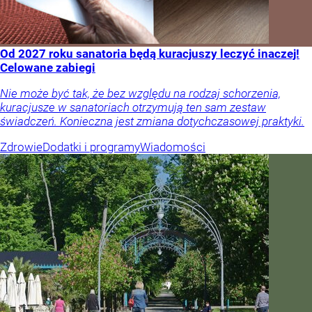
Od 2027 roku sanatoria będą kuracjuszy leczyć inaczej!
Celowane zabiegi
Nie może być tak, że bez względu na rodzaj schorzenia,
kuracjusze w sanatoriach otrzymują ten sam zestaw
świadczeń. Konieczna jest zmiana dotychczasowej praktyki.
Zdrowie
Dodatki i programy
Wiadomości