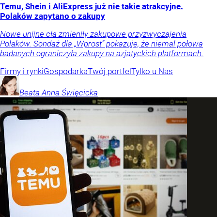
Temu, Shein i AliExpress już nie takie atrakcyjne.
Polaków zapytano o zakupy
Nowe unijne cła zmieniły zakupowe przyzwyczajenia
Polaków. Sondaż dla „Wprost” pokazuje, że niemal połowa
badanych ograniczyła zakupy na azjatyckich platformach.
Firmy i rynki
Gospodarka
Twój portfel
Tylko u Nas
Beata Anna
Święcicka