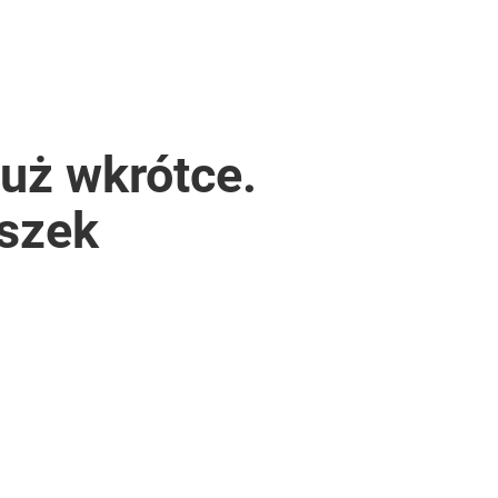
już wkrótce.
uszek