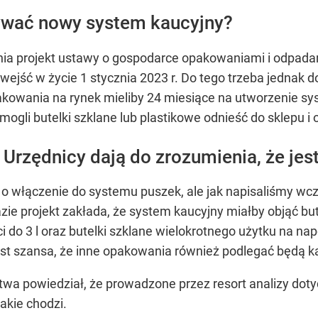
ywać nowy system kaucyjny?
nia projekt ustawy o gospodarce opakowaniami i odpa
 wejść w życie 1 stycznia 2023 r. Do tego trzeba jednak
owania na rynek mieliby 24 miesiące na utworzenie syst
gli butelki szklane lub plastikowe odnieść do sklepu i ot
Urzędnicy dają do zrozumienia, że jes
 o włączenie do systemu puszek, ale jak napisaliśmy wcze
a razie projekt zakłada, że system kaucyjny miałby objąć 
do 3 l oraz butelki szklane wielokrotnego użytku na napo
est szansa, że inne opakowania również podlegać będą ka
stwa powiedział, że prowadzone przez resort analizy dot
jakie chodzi.