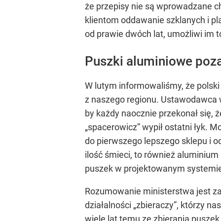
że przepisy nie są wprowadzane ch
klientom oddawanie szklanych i pla
od prawie dwóch lat, umożliwi im t
Puszki aluminiowe po
W lutym informowaliśmy, że polski
z naszego regionu. Ustawodawca w
by każdy naocznie przekonał się, że
„spacerowicz” wypił ostatni łyk. M
do pierwszego lepszego sklepu i od
ilość śmieci, to również aluminium 
puszek w projektowanym systemi
Rozumowanie ministerstwa jest zas
działalności „zbieraczy”, którzy n
wiele lat temu ze zbierania puszek