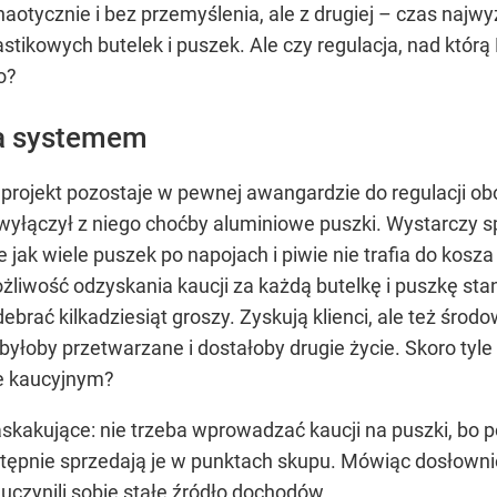
aotycznie i bez przemyślenia, ale z drugiej – czas najw
stikowych butelek i puszek. Ale czy regulacja, nad którą
o?
za systemem
 projekt pozostaje w pewnej awangardzie do regulacji 
yłączył z niego choćby aluminiowe puszki. Wystarczy sp
 jak wiele puszek po napojach i piwie nie trafia do kosza
ożliwość odzyskania kaucji za każdą butelkę i puszkę st
ebrać kilkadziesiąt groszy. Zyskują klienci, ale też śro
byłoby przetwarzane i dostałoby drugie życie. Skoro tyle 
e kaucyjnym?
kakujące: nie trzeba wprowadzać kaucji na puszki, bo po
astępnie sprzedają je w punktach skupu. Mówiąc dosłowni
 uczynili sobie stałe źródło dochodów.