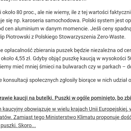
koło 80 proc., ale nie wiemy, ile z tej wartości faktyczni
suje się np. karoseria samochodowa. Polski system jest 
od cen aluminium w danym momencie. Jeśli ceny spadną, 
lip Piotrowski z Polskiego Stowarzyszenia Zero-Waste.
e opłacalność zbierania puszek będzie niezależna od ce
około 4,55 zł. Gdyby objąć puszkę kaucją w wysokości 50 
ziemy mieć mniej śmieci na bulwarach czy w parkach – d
 konsultacji społecznych zgłosiły biorące w nich udział o
awie kaucji na butelki. Puszki w ogóle pominięto, bo zbi
 kaucyjny obowiązuje w wielu krajach Unii Europejskiej
tów. Zamiast tego Ministerstwo Klimatu proponuje dość 
puszki. Skoro...