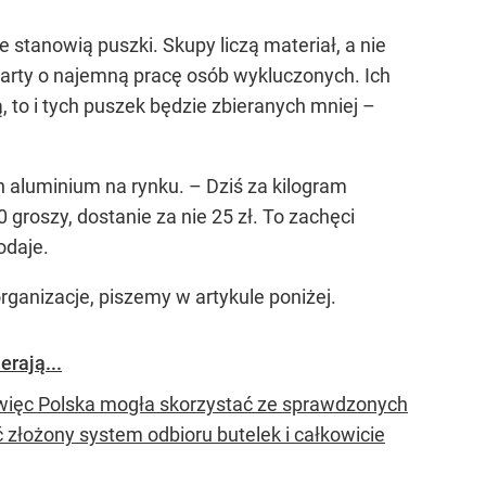
e stanowią puszki. Skupy liczą materiał, a nie
oparty o najemną pracę osób wykluczonych. Ich
to i tych puszek będzie zbieranych mniej –
n aluminium na rynku.
– Dziś za kilogram
groszy, dostanie za nie 25 zł. To zachęci
odaje.
rganizacje, piszemy w artykule poniżej.
erają...
, więc Polska mogła skorzystać ze sprawdzonych
złożony system odbioru butelek i całkowicie