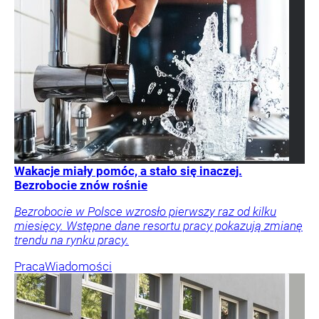
Wakacje miały pomóc, a stało się inaczej.
Bezrobocie znów rośnie
Bezrobocie w Polsce wzrosło pierwszy raz od kilku
miesięcy. Wstępne dane resortu pracy pokazują zmianę
trendu na rynku pracy.
Praca
Wiadomości