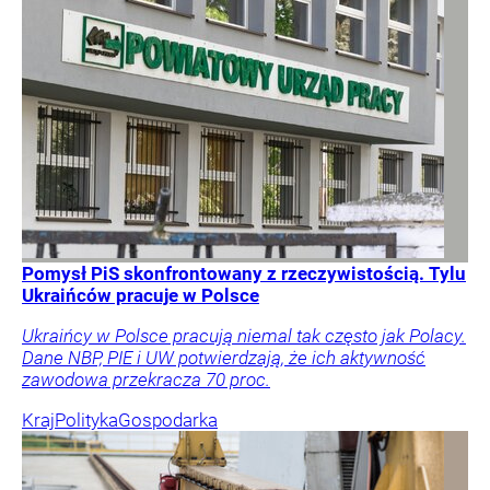
Pomysł PiS skonfrontowany z rzeczywistością. Tylu
Ukraińców pracuje w Polsce
Ukraińcy w Polsce pracują niemal tak często jak Polacy.
Dane NBP, PIE i UW potwierdzają, że ich aktywność
zawodowa przekracza 70 proc.
Kraj
Polityka
Gospodarka