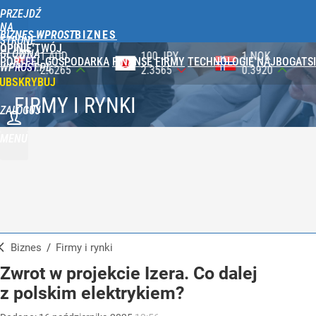
PRZEJDŹ
NA
BIZNES WPROST
STRONĘ
OPINIE
TWÓJ
GŁÓWNĄ
100 JPY
1 NOK
1 DKK
PORTFEL
GOSPODARKA
FINANSE
FIRMY
TECHNOLOGIE
NAJBOGATSI
WPROST.PL
2.3565
0.3920
0.5753
UBSKRYBUJ
FIRMY I RYNKI
ZALOGUJ
MENU
Biznes
/
Firmy i rynki
Zwrot w projekcie Izera. Co dalej
z polskim elektrykiem?