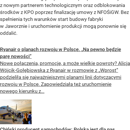
z nowym partnerem technologicznym oraz odblokowania
środków z KPO poprzez finalizację umowy z NFOŚiGW. Bez
spełnienia tych warunków start budowy fabryki
w Jaworznie i uruchomienie produkcji mogą ponownie się
oddalić.
Ryanair o planach rozwoju w Polsce. „Na pewno będzie
parę nowości”
Nowe połączenia, promocje, a może wielkie powroty? Alicja
Wójcik-Gołębiowska z Ryanair w rozmowie z „Wprost”
podzieliła się najważniejszymi planami linii dotyczącymi
rozwoju w Polsce. Zapowiedziała też uruchomienie
nowego kierunku z...
Chiński producent samochodów: Polska jest dla nas