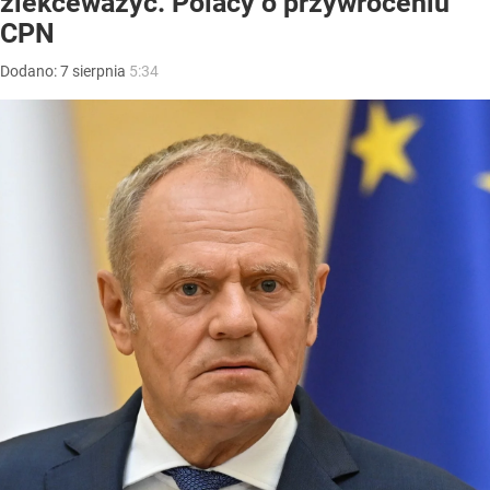
zlekceważyć. Polacy o przywróceniu
CPN
Dodano:
7
sierpnia
5:34