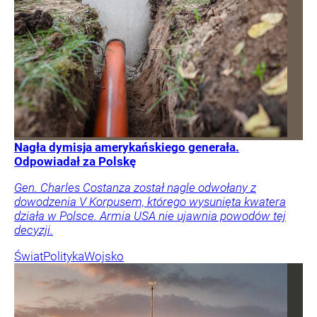
Nagła dymisja amerykańskiego generała.
Odpowiadał za Polskę
Gen. Charles Costanza został nagle odwołany z
dowodzenia V Korpusem, którego wysunięta kwatera
działa w Polsce. Armia USA nie ujawnia powodów tej
decyzji.
Świat
Polityka
Wojsko