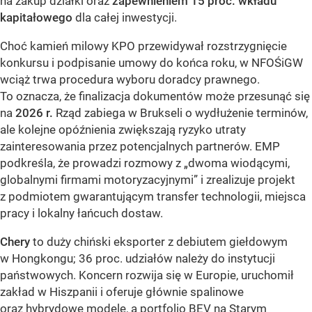
na zakup działki oraz
zapewnieniem 15 proc. wkładu
kapitałowego
dla całej inwestycji.
Choć kamień milowy KPO przewidywał rozstrzygnięcie
konkursu i podpisanie umowy do końca roku, w NFOŚiGW
wciąż trwa procedura wyboru doradcy prawnego.
To oznacza, że finalizacja dokumentów może przesunąć się
na
2026 r.
Rząd zabiega w Brukseli o wydłużenie terminów,
ale kolejne opóźnienia zwiększają ryzyko utraty
zainteresowania przez potencjalnych partnerów. EMP
podkreśla, że prowadzi rozmowy z „dwoma wiodącymi,
globalnymi firmami motoryzacyjnymi” i zrealizuje projekt
z podmiotem gwarantującym transfer technologii, miejsca
pracy i lokalny łańcuch dostaw.
Chery
to duży chiński eksporter z debiutem giełdowym
w Hongkongu; 36 proc. udziałów należy do instytucji
państwowych. Koncern rozwija się w Europie, uruchomił
zakład w Hiszpanii i oferuje głównie spalinowe
oraz hybrydowe modele, a portfolio BEV na Starym