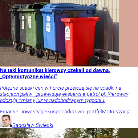
Na taki komunikat kierowcy czekali od dawna.
„Optymistyczne wieści”
Potężne spadki cen w hurcie przełożą się na spadki na
stacjach paliw - przewidują eksperci e-petrol.pl. Kierowcy
odczują zmiany już w nadchodzącym tygodniu.
Finanse i inwestycje
Gospodarka
Twój portfel
Motoryzacja
Radosław
Święcki