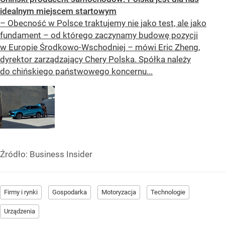
idealnym miejscem startowym
– Obecność w Polsce traktujemy nie jako test, ale jako
fundament – od którego zaczynamy budowę pozycji
w Europie Środkowo-Wschodniej – mówi Eric Zheng,
dyrektor zarządzający Chery Polska. Spółka należy
do chińskiego państwowego koncernu...
Źródło:
Business Insider
Firmy i rynki
Gospodarka
Motoryzacja
Technologie
Urządzenia