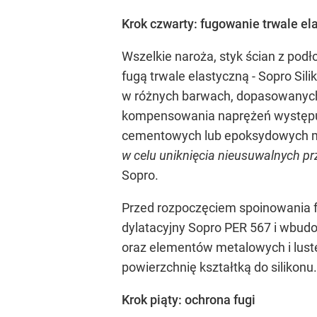
Krok czwarty: fugowanie trwale el
Wszelkie naroża, styk ścian z pod
fugą trwale elastyczną - Sopro Sil
w różnych barwach, dopasowanych 
kompensowania naprężeń występuj
cementowych lub epoksydowych m
w celu uniknięcia nieusuwalnych prze
Sopro.
Przed rozpoczęciem spoinowania f
dylatacyjny Sopro PER 567 i wbudo
oraz elementów metalowych i lust
powierzchnię kształtką do silikonu.
Krok piąty: ochrona fugi