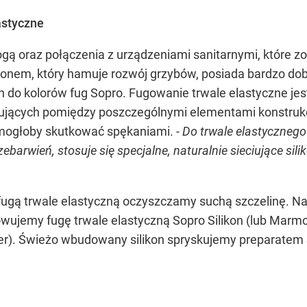
astyczne
łogą oraz połączenia z urządzeniami sanitarnymi, które 
ikonem, który hamuje rozwój grzybów, posiada bardzo dob
do kolorów fug Sopro. Fugowanie trwale elastyczne jes
ących pomiędzy poszczególnymi elementami konstrukcj
ogłoby skutkować spękaniami. -
Do trwale elastycznego
barwień, stosuje się specjalne, naturalnie sieciujące sili
ugą trwale elastyczną oczyszczamy suchą szczelinę. N
wujemy fugę trwale elastyczną Sopro Silikon (lub Marm
er). Świeżo wbudowany silikon spryskujemy preparatem