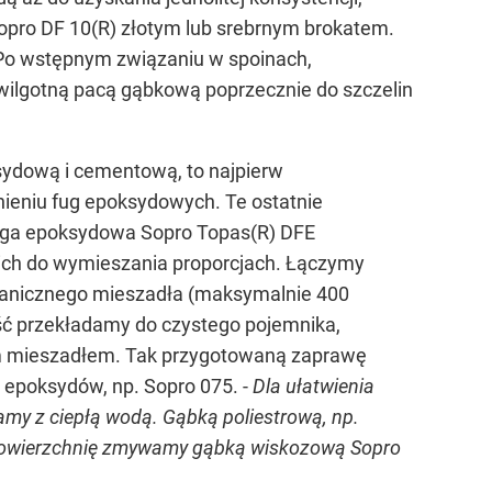
opro DF 10(R) złotym lub srebrnym brokatem.
Po wstępnym związaniu w spoinach,
ilgotną pacą gąbkową poprzecznie do szczelin
sydową i cementową, to najpierw
eniu fug epoksydowych. Te ostatnie
uga epoksydowa Sopro Topas(R) DFE
nich do wymieszania proporcjach. Łączymy
hanicznego mieszadła (maksymalnie 400
ść przekładamy do czystego pojemnika,
ym mieszadłem. Tak przygotowaną zaprawę
 epoksydów, np. Sopro 075. -
Dla ułatwienia
my z ciepłą wodą. Gąbką poliestrową, np.
ą powierzchnię zmywamy gąbką wiskozową Sopro