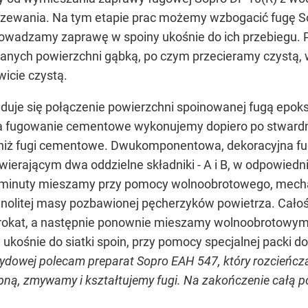
jrzewania. Na tym etapie prac możemy wzbogacić fugę S
owadzamy zaprawę w spoiny ukośnie do ich przebiegu. 
ych powierzchni gąbką, po czym przecieramy czystą, w
icie czystą.
duje się połączenie powierzchni spoinowanej fugą epok
fugowanie cementowe wykonujemy dopiero po stwardni
 niż fugi cementowe. Dwukomponentowa, dekoracyjna f
wierającym dwa oddzielne składniki - A i B, w odpowied
. 3 minuty mieszamy przy pomocy wolnoobrotowego, mec
ednolitej masy pozbawionej pęcherzyków powietrza. Cało
 brokat, a następnie ponownie mieszamy wolnoobrotow
ośnie do siatki spoin, przy pomocy specjalnej packi do
ydowej polecam preparat Sopro EAH 547, który rozcieńcza
obną, zmywamy i kształtujemy fugi. Na zakończenie cał