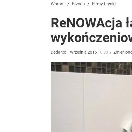
Wprost
/
Biznes
/
Firmy i rynki
ReNOWAcja ła
wykończeniow
Dodano:
1
września
2015
10:03
/
Zmienion