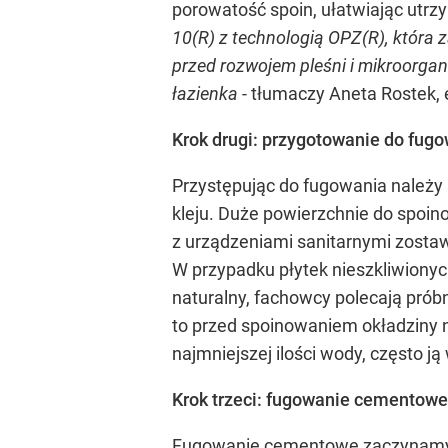
porowatość spoin, ułatwiając utrzy
10(R) z technologią OPZ(R), która 
przed rozwojem pleśni i mikroorga
łazienka
- tłumaczy Aneta Rostek, 
Krok drugi: przygotowanie do fug
Przystępując do fugowania należy 
kleju. Duże powierzchnie do spoino
z urządzeniami sanitarnymi zostaw
W przypadku płytek nieszkliwionyc
naturalny, fachowcy polecają prób
to przed spoinowaniem okładziny 
najmniejszej ilości wody, często j
Krok trzeci: fugowanie cementow
Fugowanie cementowe zaczynamy od