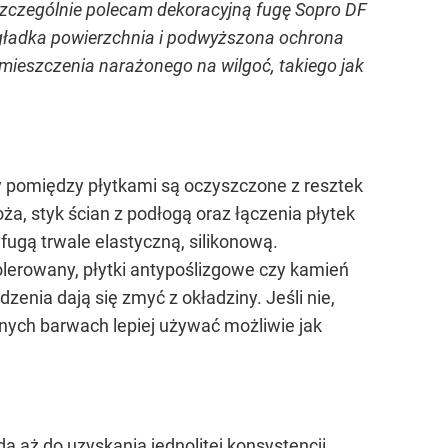
zczególnie polecam dekoracyjną fugę Sopro DF
j gładka powierzchnia i podwyższona ochrona
mieszczenia narażonego na wilgoć, takiego jak
ny pomiędzy płytkami są oczyszczone z resztek
ża, styk ścian z podłogą oraz łączenia płytek
fugą trwale elastyczną, silikonową.
olerowany, płytki antypoślizgowe czy kamień
enia dają się zmyć z okładziny. Jeśli nie,
ych barwach lepiej używać możliwie jak
ż do uzyskania jednolitej konsystencji,