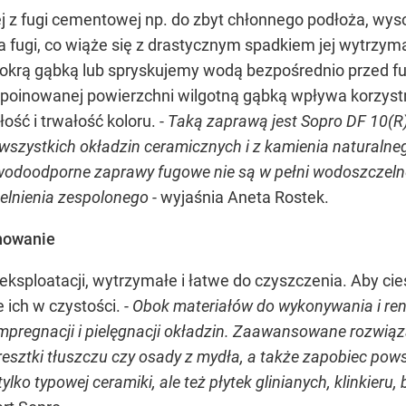
 z fugi cementowej np. do zbyt chłonnego podłoża, wyso
 fugi, co wiąże się z drastycznym spadkiem jej wytrzym
okrą gąbką lub spryskujemy wodą bezpośrednio przed f
poinowanej powierzchni wilgotną gąbką wpływa korzystni
ść i trwałość koloru. -
Taką zaprawą jest Sopro DF 10(R),
szystkich okładzin ceramicznych i z kamienia naturalneg
wodoodporne zaprawy fugowe nie są w pełni wodoszczelne
elnienia zespolonego
- wyjaśnia Aneta Rostek.
gnowanie
ksploatacji, wytrzymałe i łatwe do czyszczenia. Aby cies
 ich w czystości. -
Obok materiałów do wykonywania i reno
impregnacji i pielęgnacji okładzin. Zaawansowane rozwią
resztki tłuszczu czy osady z mydła, a także zapobiec p
ylko typowej ceramiki, ale też płytek glinianych, klinkieru