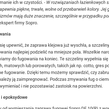
manie ich w czystości. -
W rozwiązaniach łazienkowych s
zapewnia piękne, trwałe, wolne od przebarwień kolory. Je
nizmów mają duże znaczenie, szczególnie w przypadku po
ekspert firmy Sopro.
owania
się upewnić, że zaprawa klejowa już wyschła, a szczeli
wania najlepiej podzielić na mniejsze pola. Wszelkie naro
iamy do fugowania na koniec. Te szczeliny wypełnia się 
h, matowych lub porowatych, takich jak np. cotto, gres p
ne fugowanie. Dzięki temu możemy sprawdzić, czy zabrudz
należy ją zaimpregnować. Podczas zmywania fug o ciemn
ą wymieniać i nie pozostawiać zastoisk na powierzchni.
e i epoksydowe
 wymieszania zaprawy fugowej Sopro DF 10(R) z wodą a