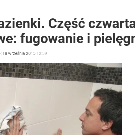
zienki. Część czwarta
e: fugowanie i pielęg
o:
18
września
2015
12:59