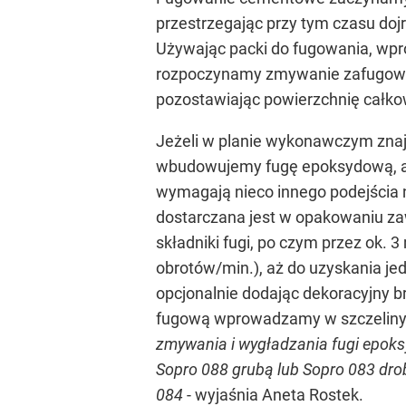
przestrzegając przy tym czasu do
Używając packi do fugowania, wpr
rozpoczynamy zmywanie zafugowan
pozostawiając powierzchnię całkow
Jeżeli w planie wykonawczym znaj
wbudowujemy fugę epoksydową, a 
wymagają nieco innego podejścia
dostarczana jest w opakowaniu za
składniki fugi, po czym przez ok
obrotów/min.), aż do uzyskania j
opcjonalnie dodając dekoracyjny
fugową wprowadzamy w szczeliny uk
zmywania i wygładzania fugi epoks
Sopro 088 grubą lub Sopro 083 dr
084
- wyjaśnia Aneta Rostek.