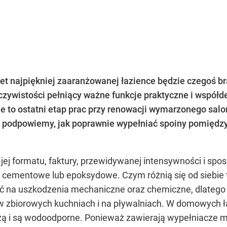
wet najpiękniej zaaranżowanej łazience będzie czegoś b
czywistości pełniący ważne funkcje praktyczne i współde
e to ostatni etap prac przy renowacji wymarzonego sal
 podpowiemy, jak poprawnie wypełniać spoiny pomiędzy 
 jej formatu, faktury, przewidywanej intensywności i spo
i cementowe lub epoksydowe. Czym różnią się od siebi
 na uszkodzenia mechaniczne oraz chemiczne, dlatego 
w zbiorowych kuchniach i na pływalniach. W domowych ła
żą i są wodoodporne. Ponieważ zawierają wypełniacze mi