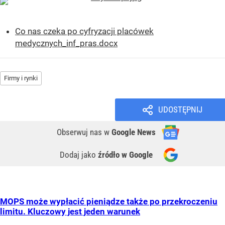
Co nas czeka po cyfryzacji placówek
medycznych_inf_pras.docx
Firmy i rynki
UDOSTĘPNIJ
Obserwuj nas
w
Google News
Dodaj jako
źródło w Google
MOPS może wypłacić pieniądze także po przekroczeniu
limitu. Kluczowy jest jeden warunek