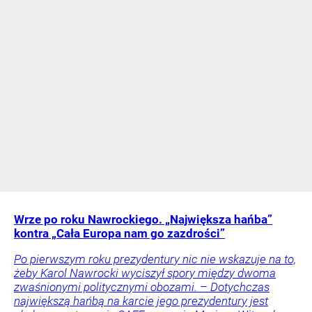
Wrze po roku Nawrockiego. „Największa hańba”
kontra „Cała Europa nam go zazdrości”
Po pierwszym roku prezydentury nic nie wskazuje na to,
żeby Karol Nawrocki wyciszył spory między dwoma
zwaśnionymi politycznymi obozami. – Dotychczas
największą hańbą na karcie jego prezydentury jest