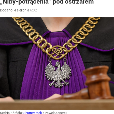
„Niby-potrącenia” pod ostrzałem
Dodano:
4
sierpnia
6:32
Sędzia
/ Źródło:
Shutterstock
/
PawelKacperek