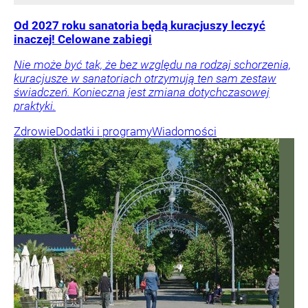
Od 2027 roku sanatoria będą kuracjuszy leczyć
inaczej! Celowane zabiegi
Nie może być tak, że bez względu na rodzaj schorzenia,
kuracjusze w sanatoriach otrzymują ten sam zestaw
świadczeń. Konieczna jest zmiana dotychczasowej
praktyki.
Zdrowie
Dodatki i programy
Wiadomości