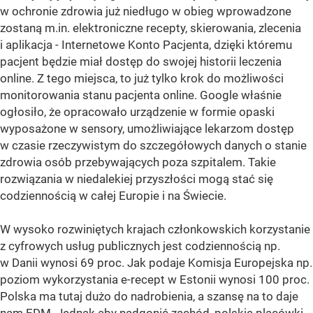
w ochronie zdrowia już niedługo w obieg wprowadzone
zostaną m.in. elektroniczne recepty, skierowania, zlecenia
i aplikacja - Internetowe Konto Pacjenta, dzięki któremu
pacjent będzie miał dostęp do swojej historii leczenia
online. Z tego miejsca, to już tylko krok do możliwości
monitorowania stanu pacjenta online. Google właśnie
ogłosiło, że opracowało urządzenie w formie opaski
wyposażone w sensory, umożliwiające lekarzom dostęp
w czasie rzeczywistym do szczegółowych danych o stanie
zdrowia osób przebywających poza szpitalem. Takie
rozwiązania w niedalekiej przyszłości mogą stać się
codziennością w całej Europie i na Świecie.
W wysoko rozwiniętych krajach członkowskich korzystanie
z cyfrowych usług publicznych jest codziennością np.
w Danii wynosi 69 proc. Jak podaje Komisja Europejska np.
poziom wykorzystania e-recept w Estonii wynosi 100 proc.
Polska ma tutaj dużo do nadrobienia, a szansę na to daje
nam EDM. Jednak aby nadgonić zachód, polskie placówki