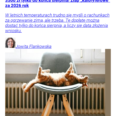
3500 zł tylko do końca sierpnia! Złap „kaloryferowe”
za 2026 rok
W letnich temperaturach trudno się myśli o rachunkach
za ogrzewanie zimą, ale trzeba. Tę dopłatę można
dostać tylko do końca sierpnia, a liczy się data złożenia
wniosku.
Jowita
Flankowska