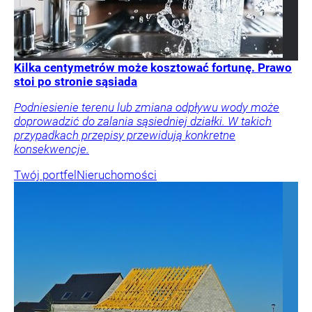
Kilka centymetrów może kosztować fortunę. Prawo
stoi po stronie sąsiada
Podniesienie terenu lub zmiana odpływu wody może
doprowadzić do zalania sąsiedniej działki. W takich
przypadkach przepisy przewidują konkretne
konsekwencje.
Twój portfel
Nieruchomości