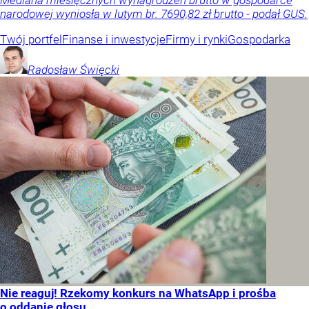
narodowej wyniosła w lutym br. 7690,82 zł brutto - podał GUS.
Twój portfel
Finanse i inwestycje
Firmy i rynki
Gospodarka
Radosław
Święcki
Nie reaguj! Rzekomy konkurs na WhatsApp i prośba
o oddanie głosu