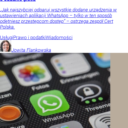
„Jak najszybciej odparuj wszystkie dodane urządzenia w
ustawieniach aplikacji WhatsApp – tylko w ten sposób
odetniesz przestępcom dostęp” – ostrzega zespół Cert
Polska.
Usługi
Prawo i podatki
Wiadomości
Jowita
Flankowska