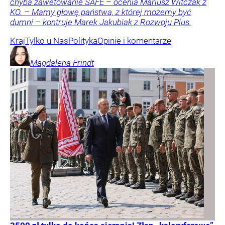
chyba zawetowanie SAFE – ocenia Mariusz Witczak z
KO. – Mamy głowę państwa, z której możemy być
dumni – kontruje Marek Jakubiak z Rozwoju Plus.
Kraj
Tylko u Nas
Polityka
Opinie i komentarze
Magdalena
Frindt