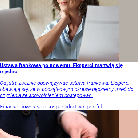
Ustawa frankowa po nowemu. Eksperci martwią się
o jedno
Od jutra zacznie obowiązywać ustawa frankowa. Eksperci
obawiają się, że w początkowym okresie będziemy mieć do
czynienia ze spowolnieniem postępowań.
Finanse i inwestycje
Gospodarka
Twój portfel