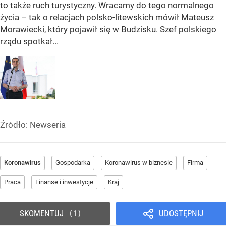
to także ruch turystyczny. Wracamy do tego normalnego
życia – tak o relacjach polsko-litewskich mówił Mateusz
Morawiecki, który pojawił się w Budzisku. Szef polskiego
rządu spotkał...
Źródło:
Newseria
Koronawirus
Gospodarka
Koronawirus w biznesie
Firma
Praca
Finanse i inwestycje
Kraj
SKOMENTUJ
UDOSTĘPNIJ
1