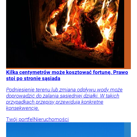
Kilka centymetrów może kosztować fortunę. Prawo
stoi po stronie sąsiada
Podniesienie terenu lub zmiana odpływu wody może
doprowadzić do zalania sąsiedniej działki. W takich
przypadkach przepisy przewidują konkretne
konsekwencje.
Twój portfel
Nieruchomości