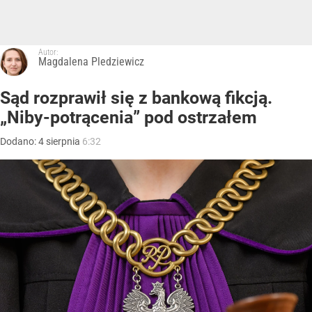
Autor:
Magdalena Pledziewicz
Sąd rozprawił się z bankową fikcją.
„Niby-potrącenia” pod ostrzałem
Dodano:
4
sierpnia
6:32