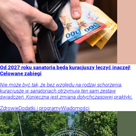
Od 2027 roku sanatoria będą kuracjuszy leczyć inaczej!
Celowane zabiegi
Nie może być tak, że bez względu na rodzaj schorzenia,
kuracjusze w sanatoriach otrzymują ten sam zestaw
świadczeń. Konieczna jest zmiana dotychczasowej praktyki.
Zdrowie
Dodatki i programy
Wiadomości