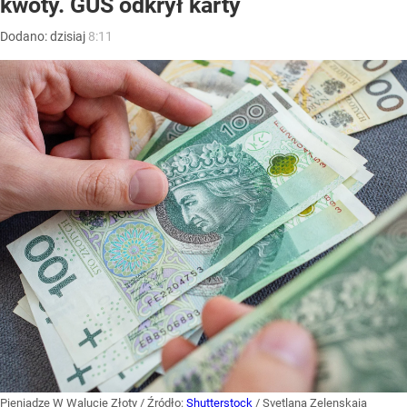
kwoty. GUS odkrył karty
Dodano:
dzisiaj
8:11
Pieniądze W Walucie Złoty
/ Źródło:
Shutterstock
/
Svetlana Zelenskaia