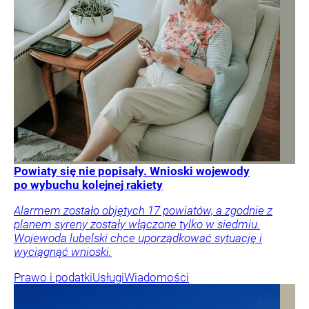
Powiaty się nie popisały. Wnioski wojewody
po wybuchu kolejnej rakiety
Alarmem zostało objętych 17 powiatów, a zgodnie z
planem syreny zostały włączone tylko w siedmiu.
Wojewoda lubelski chce uporządkować sytuację i
wyciągnąć wnioski.
Prawo i podatki
Usługi
Wiadomości