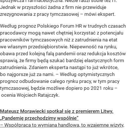
spożywcza i farmaceutyczna. Nieźle radzi sobie też IT.
Jednak w przyszłości żadna z firm nie przewiduje
zrezygnowania z pracy tymczasowej – mówi ekspert.
Według prognoz Polskiego Forum HR w trudnych czasach
pracodawcy mogą nawet chętniej korzystać z potencjału
pracowników tymczasowych niż z zatrudnienia na etat
we własnym przedsiębiorstwie. Niepewność na rynku,
obawa przed kolejną falą pandemii oraz redukcja kosztów
sprawią, że firmy będą szukać bardziej elastycznych form
zatrudnienia. Zdaniem eksperta nastąpi to już wkrótce,
bo najgorsze już za nami. – Według optymistycznych
prognoz odbudowanie całego rynku pracy, w tym pracy
tymczasowej, będzie możliwe dopiero po 2021 roku –
ocenia Wojciech Ratajczyk.
Mateusz Morawiecki spotkał się z premierem Litwy.
„Pandemię przechodzimy wspólnie”
– Współpraca to wymiana handlowa, to wzajemne wizyty,