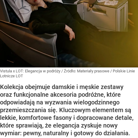
Vistula x LOT: Elegancja w podróży
/ Źródło:
Materiały prasowe
/
Polskie Linie
Lotnicze LOT
Kolekcja obejmuje damskie i męskie zestawy
oraz funkcjonalne akcesoria podróżne, które
odpowiadają na wyzwania wielogodzinnego
przemieszczania się. Kluczowym elementem są
lekkie, komfortowe fasony i dopracowane detale,
które sprawiają, że elegancja zyskuje nowy
wymiar: pewny, naturalny i gotowy do działania.