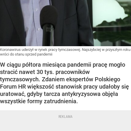
Koronawirus uderzył w rynek pracy tymczasowej. Najszybciej w przyszłym roku
wróci do stanu sprzed pandemii
W ciągu półtora miesiąca pandemii pracę mogło
stracić nawet 30 tys. pracowników
tymczasowych. Zdaniem ekspertów Polskiego
Forum HR większość stanowisk pracy udałoby się
uratować, gdyby tarcza antykryzysowa objęła
wszystkie formy zatrudnienia.