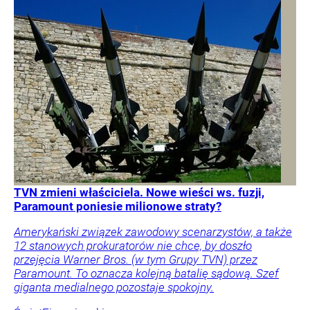
TVN zmieni właściciela. Nowe wieści ws. fuzji,
Paramount poniesie milionowe straty?
Amerykański związek zawodowy scenarzystów, a także
12 stanowych prokuratorów nie chce, by doszło
przejęcia Warner Bros. (w tym Grupy TVN) przez
Paramount. To oznacza kolejną batalię sądową. Szef
giganta medialnego pozostaje spokojny.