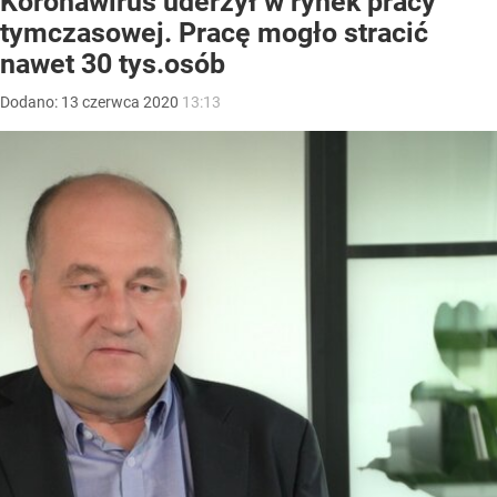
Koronawirus uderzył w rynek pracy
tymczasowej. Pracę mogło stracić
nawet 30 tys.osób
Dodano:
13
czerwca
2020
13:13