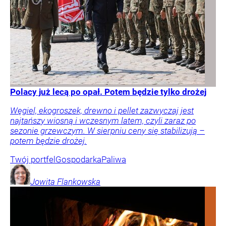
Polacy już lecą po opał. Potem będzie tylko drożej
Węgiel, ekogroszek, drewno i pellet zazwyczaj jest
najtańszy wiosną i wczesnym latem, czyli zaraz po
sezonie grzewczym. W sierpniu ceny się stabilizują –
potem będzie drożej.
Twój portfel
Gospodarka
Paliwa
Jowita
Flankowska