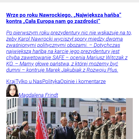
Wrze po roku Nawrockiego. „Największa hańba”
kontra „Cała Europa nam go zazdrości”
Po pierwszym roku prezydentury nic nie wskazuje na to,
żeby Karol Nawrocki wyciszył spory między dwoma
zwaśnionymi politycznymi obozami. – Dotychczas
największą hańbą na karcie jego prezydentury jest
chyba zawetowanie SAFE – ocenia Mariusz Witczak z
KO. – Mamy głowę państwa, z której możemy być
dumni – kontruje Marek Jakubiak z Rozwoju Plus.
Kraj
Tylko u Nas
Polityka
Opinie i komentarze
Magdalena
Frindt