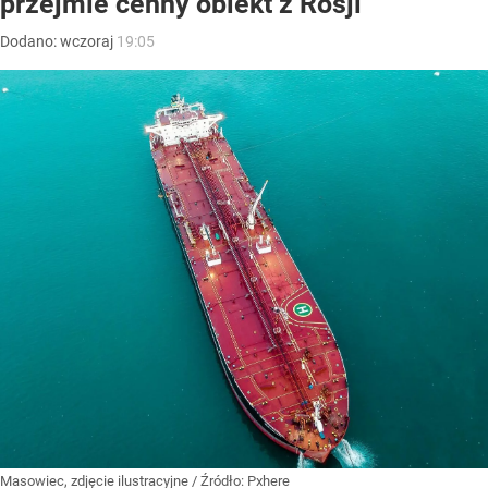
przejmie cenny obiekt z Rosji
Dodano:
wczoraj
19:05
Masowiec, zdjęcie ilustracyjne
/ Źródło:
Pxhere