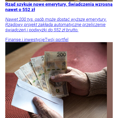
Rząd szykuje nowe emerytury. Świadczenia wzrosną
nawet o 552 zł
Nawet 200 tys. osób może dostać wyższe emerytury.
Rządowy projekt zakłada automatyczne przeliczenie
świadczeń i podwyżki do 552 zł brutto.
Finanse i inwestycje
Twój portfel