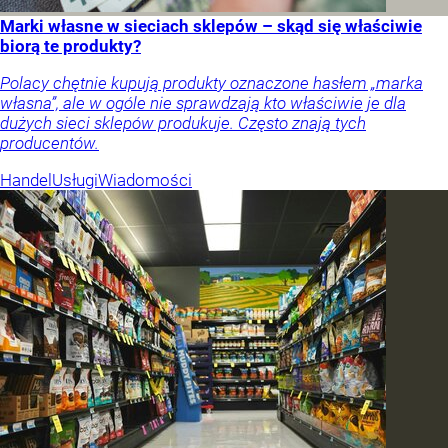
Marki własne w sieciach sklepów – skąd się właściwie
biorą te produkty?
Polacy chętnie kupują produkty oznaczone hasłem „marka
własna”, ale w ogóle nie sprawdzają kto właściwie je dla
dużych sieci sklepów produkuje. Często znają tych
producentów.
Handel
Usługi
Wiadomości