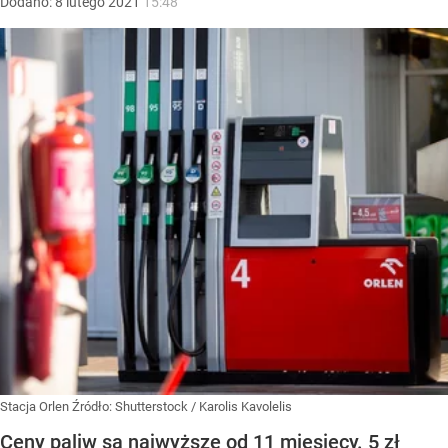
Dodano:
8
lutego
2021
15:48
Stacja Orlen
Źródło:
Shutterstock
/
Karolis Kavolelis
Ceny paliw są najwyższe od 11 miesięcy. 5 zł