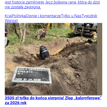
jest historią zamkniętą, lecz bolesną raną, która do dziś
nie została zagojona.
Kraj
Polityka
Opinie i komentarze
Tylko u Nas
Tygodnik
Wprost
3500 zł tylko do końca sierpnia! Złap „kaloryferowe”
za 2026 rok