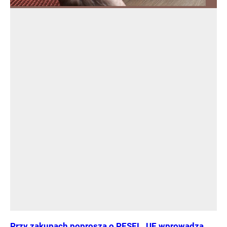
Przy zakupach poproszą o PESEL. UE wprowadza