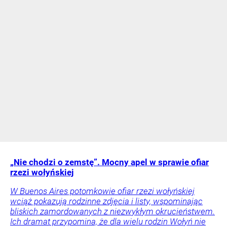
„Nie chodzi o zemstę”. Mocny apel w sprawie ofiar
rzezi wołyńskiej
W Buenos Aires potomkowie ofiar rzezi wołyńskiej
wciąż pokazują rodzinne zdjęcia i listy, wspominając
bliskich zamordowanych z niezwykłym okrucieństwem.
Ich dramat przypomina, że dla wielu rodzin Wołyń nie