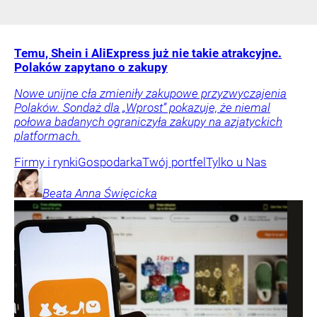
Temu, Shein i AliExpress już nie takie atrakcyjne.
Polaków zapytano o zakupy
Nowe unijne cła zmieniły zakupowe przyzwyczajenia
Polaków. Sondaż dla „Wprost” pokazuje, że niemal
połowa badanych ograniczyła zakupy na azjatyckich
platformach.
Firmy i rynki
Gospodarka
Twój portfel
Tylko u Nas
Beata Anna
Święcicka