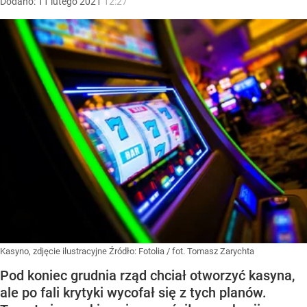
Dodano:
11
lutego
2021
12:27
Kasyno, zdjęcie ilustracyjne
Źródło:
Fotolia
/
fot. Tomasz Zarychta
Pod koniec grudnia rząd chciał otworzyć kasyna,
ale po fali krytyki wycofał się z tych planów.