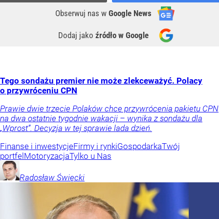
Obserwuj nas
w
Google News
Dodaj jako
źródło w Google
Tego sondażu premier nie może zlekceważyć. Polacy
o przywróceniu CPN
Prawie dwie trzecie Polaków chce przywrócenia pakietu CPN
na dwa ostatnie tygodnie wakacji – wynika z sondażu dla
„Wprost”. Decyzja w tej sprawie lada dzień.
Finanse i inwestycje
Firmy i rynki
Gospodarka
Twój
portfel
Motoryzacja
Tylko u Nas
Radosław
Święcki