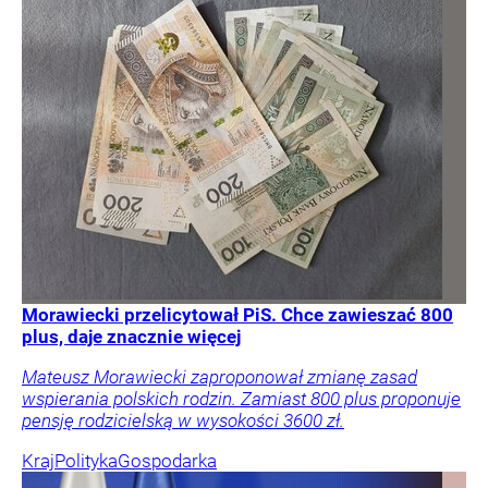
Morawiecki przelicytował PiS. Chce zawieszać 800
plus, daje znacznie więcej
Mateusz Morawiecki zaproponował zmianę zasad
wspierania polskich rodzin. Zamiast 800 plus proponuje
pensję rodzicielską w wysokości 3600 zł.
Kraj
Polityka
Gospodarka