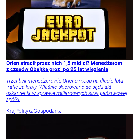
Orlen stracił przez nich 1,5 mld zł? Menedżerom
z czasów Obajtka grozi po 25 lat więzienia
Trzej byli menedżerowie Orlenu mogą na długie lata
trafić za kraty. Właśnie skierowano do sądu akt
oskarżenia w sprawie miliardowych strat państwowej
spółki.
Kraj
Polityka
Gospodarka