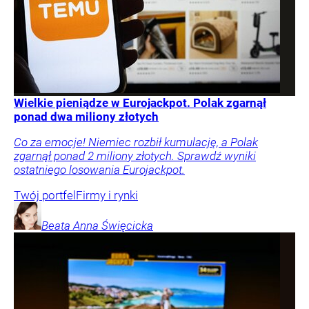
Wielkie pieniądze w Eurojackpot. Polak zgarnął
ponad dwa miliony złotych
Co za emocje! Niemiec rozbił kumulację, a Polak
zgarnął ponad 2 miliony złotych. Sprawdź wyniki
ostatniego losowania Eurojackpot.
Twój portfel
Firmy i rynki
Beata Anna
Święcicka