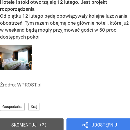
Hotele i stoki otworzą się 12 lutego. Jest projekt
rozporządzenia
Od piątku 12 lutego będą obowiązywały kolejne luzowania
obostrzeń. Tym razem obejmą one głównie hoteli, które już
w weekend będą mogły przyjmować gości w 50 proc.
dostępnych pokoi.
Źródło:
WPROST.pl
Gospodarka
Kraj
SKOMENTUJ
UDOSTĘPNIJ
2