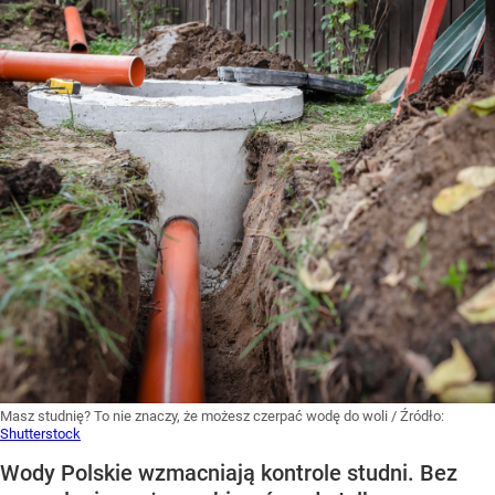
Masz studnię? To nie znaczy, że możesz czerpać wodę do woli
/ Źródło:
Shutterstock
Wody Polskie wzmacniają kontrole studni. Bez