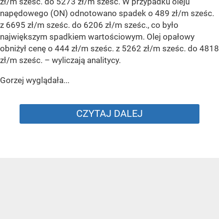
zł/m sześc. do 5273 zł/m sześc. W przypadku oleju
napędowego (ON) odnotowano spadek o 489 zł/m sześc.
z 6695 zł/m sześc. do 6206 zł/m sześc., co było
największym spadkiem wartościowym. Olej opałowy
obniżył cenę o 444 zł/m sześc. z 5262 zł/m sześc. do 4818
zł/m sześc.
– wyliczają analitycy.
Gorzej wyglądała...
CZYTAJ DALEJ