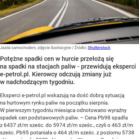
Jazda samochodem, zdjęcie ilustracyjne
/ Źródło:
Shutterstock
Potężne spadki cen w hurcie przełożą się
na spadki na stacjach paliw - przewidują eksperci
e-petrol.pl. Kierowcy odczują zmiany już
w nadchodzącym tygodniu.
Eksperci e-petrol.pl wskazują na dość dobrą sytuacją
na hurtowym rynku paliw na początku sierpnia.
W pierwszym tygodniu miesiąca odnotowano wyraźny
spadek cen podstawowych paliw. –
Cena Pb98 spadła
z 6437 zł/m sześc. do 5974 zł/m sześc., czyli o 463 zł/m
sześc. Pb95 potaniała o 464 zł/m sześc. z poziomu 5738