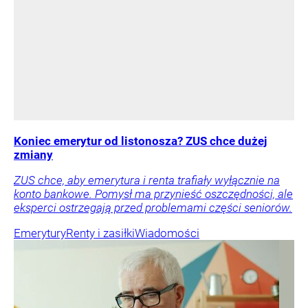
Koniec emerytur od listonosza? ZUS chce dużej
zmiany
ZUS chce, aby emerytura i renta trafiały wyłącznie na
konto bankowe. Pomysł ma przynieść oszczędności, ale
eksperci ostrzegają przed problemami części seniorów.
Emerytury
Renty i zasiłki
Wiadomości