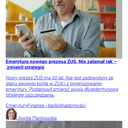
Emerytura nowego prezesa ZUS. Nie załamał rąk –
zmienił strategię
Nowy prezes ZUS ma 50 lat. Nie jest zadowolony ze
stanu swojego konta w ZUS i z prognozowanej
emerytury. Postanowił zmienić swoją długoterminową
strategię oszczędzania.
Emerytury
Finanse i banki
Wiadomości
Jowita
Flankowska