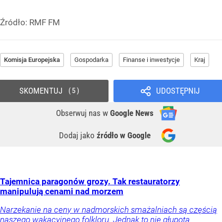
Źródło:
RMF FM
Komisja Europejska
Gospodarka
Finanse i inwestycje
Kraj
SKOMENTUJ
UDOSTĘPNIJ
5
Obserwuj nas
w
Google News
Dodaj jako
źródło w Google
Tajemnica paragonów grozy. Tak restauratorzy
manipulują cenami nad morzem
Narzekanie na ceny w nadmorskich smażalniach są częścią
naszego wakacyjnego folkloru. Jednak to nie głupota