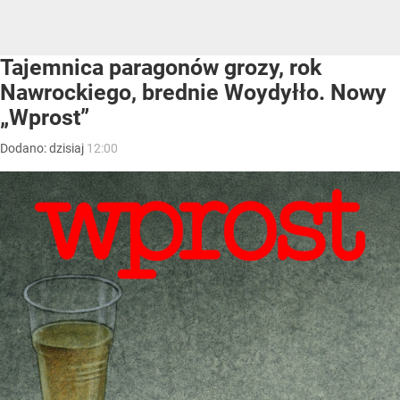
Tajemnica paragonów grozy, rok
Nawrockiego, brednie Woydyłło. Nowy
„Wprost”
Dodano:
dzisiaj
12:00