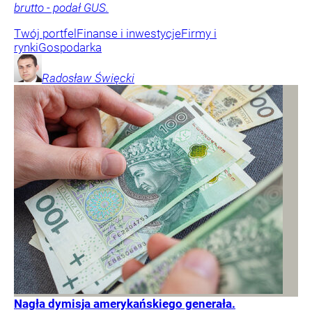
brutto - podał GUS.
Twój portfel
Finanse i inwestycje
Firmy i
rynki
Gospodarka
Radosław
Święcki
Nagła dymisja amerykańskiego generała.