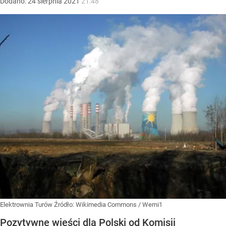
Dodano:
24
sierpnia
2021
21:48
Elektrownia Turów
Źródło:
Wikimedia Commons
/
Werni1
Pozytywne wieści dla Polski od Komisji