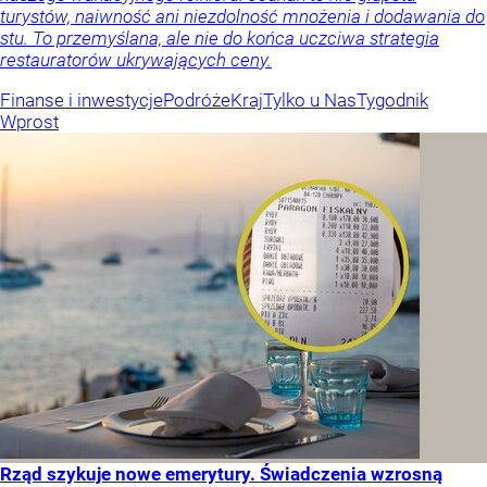
turystów, naiwność ani niezdolność mnożenia i dodawania do
stu. To przemyślana, ale nie do końca uczciwa strategia
restauratorów ukrywających ceny.
Finanse i inwestycje
Podróże
Kraj
Tylko u Nas
Tygodnik
Wprost
Rząd szykuje nowe emerytury. Świadczenia wzrosną