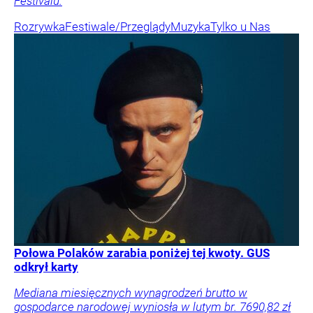
Festivalu.
Rozrywka
Festiwale/Przeglądy
Muzyka
Tylko u Nas
Połowa Polaków zarabia poniżej tej kwoty. GUS
odkrył karty
Mediana miesięcznych wynagrodzeń brutto w
gospodarce narodowej wyniosła w lutym br. 7690,82 zł