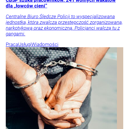
CBŚP szuka pracowników. 241 wolnych wakatów
dla „łowców cieni”
Centralne Biuro Śledcze Policji to wyspecjalizowana
jednostka, która zwalcza przestępczość zorganizowaną,
narkotykową oraz ekonomiczną. Policjanci walczą tu z
gangami.
Praca
Usługi
Wiadomości