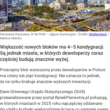
Panorama Warszawy. W tle PKiN – zdjęcie ilustracyjne
/ Źródło:
Shutterstock
/
Markus Mainka
Większość nowych bloków ma 4–5 kondygnacji.
Są jednak miasta, w których deweloperzy coraz
częściej budują znacznie wyżej.
Przeciętny blok wznoszony przez deweloperów w Polsce
ma cztery lub pięć kondygnacji. Nie oznacza to jednak,
że na rynku brakuje znacznie wyższych inwestycji.
Dane Głównego Urzędu Statystycznego (GUS)
przeanalizowane przez portal RynekPierwotny.pl pokazują,
w których miastach w 2025 roku najczęściej oddawano
do użytku budynki wielorodzinne liczące co najmniej osiem