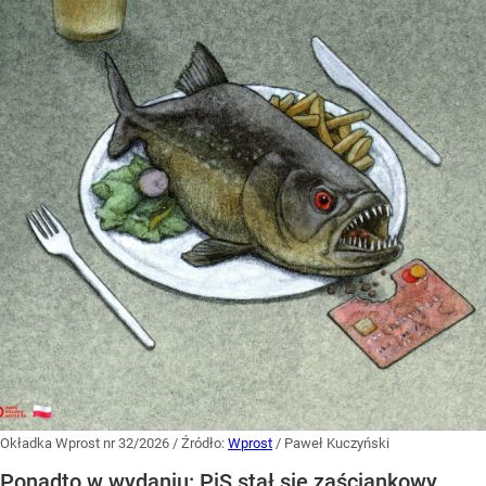
Okładka Wprost nr 32/2026
/ Źródło:
Wprost
/
Paweł Kuczyński
Ponadto w wydaniu: PiS stał się zaściankowy,