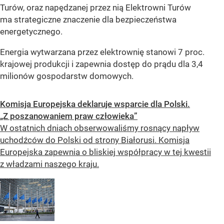
Turów, oraz napędzanej przez nią Elektrowni Turów
ma strategiczne znaczenie dla bezpieczeństwa
energetycznego.
Energia wytwarzana przez elektrownię stanowi 7 proc.
krajowej produkcji i zapewnia dostęp do prądu dla 3,4
milionów gospodarstw domowych.
Komisja Europejska deklaruje wsparcie dla Polski.
„Z poszanowaniem praw człowieka”
W ostatnich dniach obserwowaliśmy rosnący napływ
uchodźców do Polski od strony Białorusi. Komisja
Europejska zapewnia o bliskiej współpracy w tej kwestii
z władzami naszego kraju.