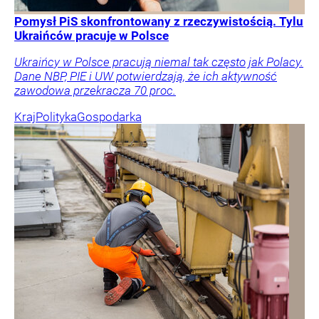
Pomysł PiS skonfrontowany z rzeczywistością. Tylu
Ukraińców pracuje w Polsce
Ukraińcy w Polsce pracują niemal tak często jak Polacy.
Dane NBP, PIE i UW potwierdzają, że ich aktywność
zawodowa przekracza 70 proc.
Kraj
Polityka
Gospodarka