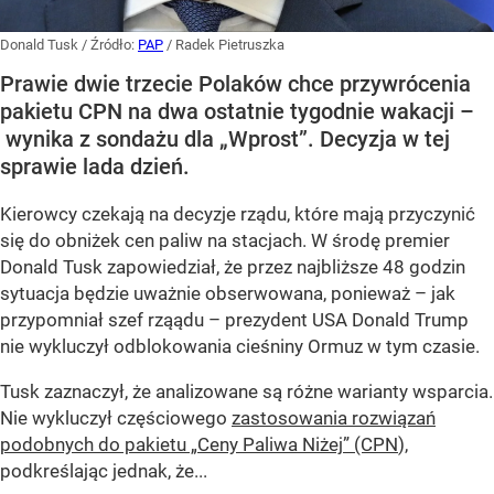
Donald Tusk
/ Źródło:
PAP
/
Radek Pietruszka
Prawie dwie trzecie Polaków chce przywrócenia
pakietu CPN na dwa ostatnie tygodnie wakacji –
wynika z sondażu dla „Wprost”. Decyzja w tej
sprawie lada dzień.
Kierowcy czekają na decyzje rządu, które mają przyczynić
się do obniżek cen paliw na stacjach. W środę premier
Donald Tusk zapowiedział, że przez najbliższe 48 godzin
sytuacja będzie uważnie obserwowana, ponieważ – jak
przypomniał szef rząądu – prezydent USA Donald Trump
nie wykluczył odblokowania cieśniny Ormuz w tym czasie.
Tusk zaznaczył, że analizowane są różne warianty wsparcia.
Nie wykluczył częściowego
zastosowania rozwiązań
podobnych do pakietu „Ceny Paliwa Niżej” (CPN
),
podkreślając jednak, że...