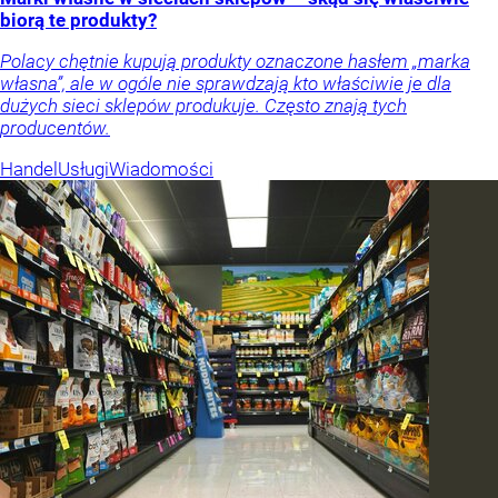
biorą te produkty?
Polacy chętnie kupują produkty oznaczone hasłem „marka
własna”, ale w ogóle nie sprawdzają kto właściwie je dla
dużych sieci sklepów produkuje. Często znają tych
producentów.
Handel
Usługi
Wiadomości