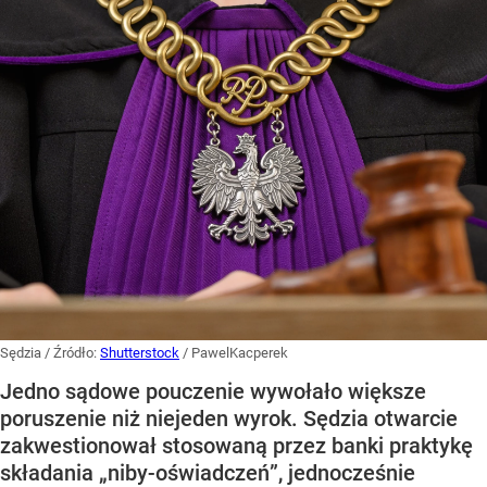
Sędzia
/ Źródło:
Shutterstock
/
PawelKacperek
Jedno sądowe pouczenie wywołało większe
poruszenie niż niejeden wyrok. Sędzia otwarcie
zakwestionował stosowaną przez banki praktykę
składania „niby-oświadczeń”, jednocześnie