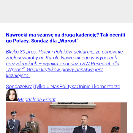
Nawrocki ma szansę na drugą kadencję? Tak ocenili
go Polacy. Sondaż dla „Wprost”
Blisko 39 proc. Polek i Polaków deklaruje, że ponownie
zagłosowałoby na Karola Nawrockiego w wyborach
prezydenckich – wynika z sondażu SW Research dla
„Wprost”. Grupa krytyków głowy państwa jest
liczniejsza.
Sondaże
Kraj
Tylko u Nas
Polityka
Opinie i komentarze
Magdalena
Frindt