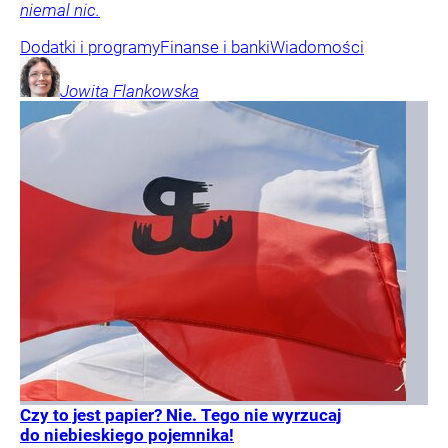
niemal nic.
Dodatki i programy
Finanse i banki
Wiadomości
Jowita
Flankowska
Czy to jest papier? Nie. Tego nie wyrzucaj
do niebieskiego pojemnika!