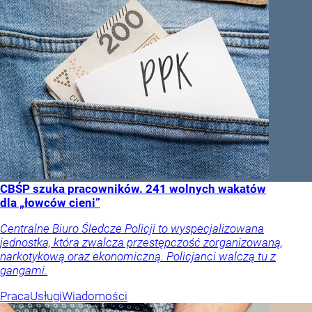
CBŚP szuka pracowników. 241 wolnych wakatów
dla „łowców cieni”
Centralne Biuro Śledcze Policji to wyspecjalizowana
jednostka, która zwalcza przestępczość zorganizowaną,
narkotykową oraz ekonomiczną. Policjanci walczą tu z
gangami.
Praca
Usługi
Wiadomości