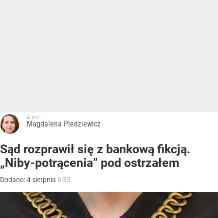
Autor:
Magdalena Pledziewicz
Sąd rozprawił się z bankową fikcją.
„Niby-potrącenia” pod ostrzałem
Dodano:
4
sierpnia
6:32