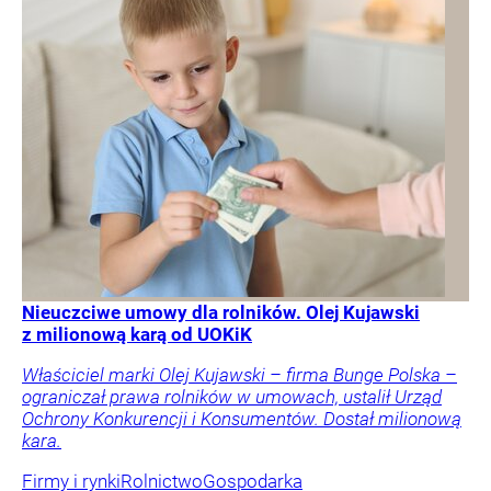
Nieuczciwe umowy dla rolników. Olej Kujawski
z milionową karą od UOKiK
Właściciel marki Olej Kujawski – firma Bunge Polska –
ograniczał prawa rolników w umowach, ustalił Urząd
Ochrony Konkurencji i Konsumentów. Dostał milionową
kara.
Firmy i rynki
Rolnictwo
Gospodarka