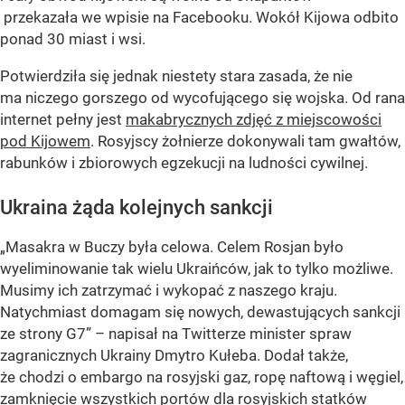
przekazała we wpisie na Facebooku. Wokół Kijowa odbito
ponad 30 miast i wsi.
Potwierdziła się jednak niestety stara zasada, że nie
ma niczego gorszego od wycofującego się wojska. Od rana
internet pełny jest
makabrycznych zdjęć z miejscowości
pod Kijowem
. Rosyjscy żołnierze dokonywali tam gwałtów,
rabunków i zbiorowych egzekucji na ludności cywilnej.
Ukraina żąda kolejnych sankcji
„Masakra w Buczy była celowa. Celem Rosjan było
wyeliminowanie tak wielu Ukraińców, jak to tylko możliwe.
Musimy ich zatrzymać i wykopać z naszego kraju.
Natychmiast domagam się nowych, dewastujących sankcji
ze strony G7”
– napisał na Twitterze minister spraw
zagranicznych Ukrainy Dmytro Kułeba. Dodał także,
że chodzi o embargo na rosyjski gaz, ropę naftową i węgiel,
zamknięcie wszystkich portów dla rosyjskich statków