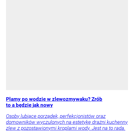
Plamy po wodzie w zlewozmywaku? Zrób
to a będzie jak nowy
Osoby lubiące porządek, perfekcjonistów oraz
domowników wyczulonych na estetykę drażni kuchenny
zlew z pozostawionymi kroplami wody. Jest na to rada.