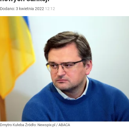
Dodano:
3
kwietnia
2022
12:12
Dmytro Kułeba
Źródło:
Newspix.pl
/
ABACA