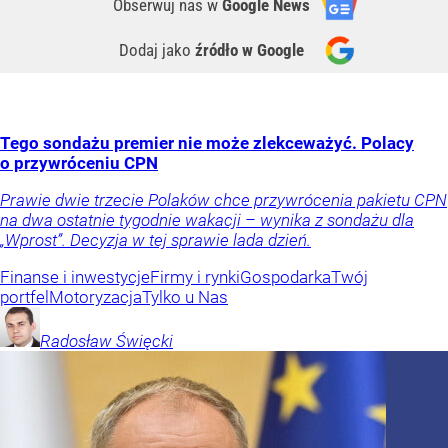
Obserwuj nas
w
Google News
Dodaj jako
źródło w Google
Tego sondażu premier nie może zlekceważyć. Polacy
o przywróceniu CPN
Prawie dwie trzecie Polaków chce przywrócenia pakietu CPN
na dwa ostatnie tygodnie wakacji – wynika z sondażu dla
„Wprost”. Decyzja w tej sprawie lada dzień.
Finanse i inwestycje
Firmy i rynki
Gospodarka
Twój
portfel
Motoryzacja
Tylko u Nas
Radosław
Święcki