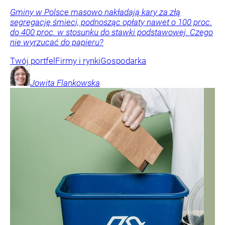
Gminy w Polsce masowo nakładają kary za złą
segregację śmieci, podnosząc opłaty nawet o 100 proc.
do 400 proc. w stosunku do stawki podstawowej. Czego
nie wyrzucać do papieru?
Twój portfel
Firmy i rynki
Gospodarka
Jowita
Flankowska