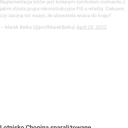
Reglamentacja lotów jest kolejnym symbolem rozmachu z
jakim działa grupa rekonstrukcyjna PiS u władzy. Ciekawe,
czy zaczną też ważyć, ile obywatela wraca do kraju?
— Marek Belka (@profMarekBelka)
April 26, 2022
Lotnisko Chopina sparaliżowane.