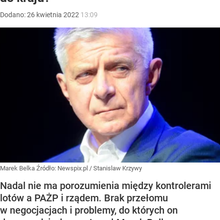
Dodano:
26
kwietnia
2022
13:09
Marek Belka
Źródło:
Newspix.pl
/
Stanislaw Krzywy
Nadal nie ma porozumienia między kontrolerami
lotów a PAŻP i rządem. Brak przełomu
w negocjacjach i problemy, do których on