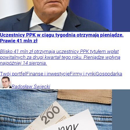
Uczestnicy PPK w ciągu tygodnia otrzymają pieniądze.
Prawie 41 mln zł
Blisko 41 mln zł otrzymają uczestnicy PPK tytułem wpłat
powitalnych za drugi kwartał tego roku. Pieniądze wpłyną
najpóźniej 14 sierpnia.
Twój portfel
Finanse i inwestycje
Firmy i rynki
Gospodarka
Radosław
Święcki