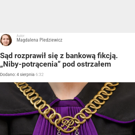
Autor:
Magdalena Pledziewicz
Sąd rozprawił się z bankową fikcją.
„Niby-potrącenia” pod ostrzałem
Dodano:
4
sierpnia
6:32