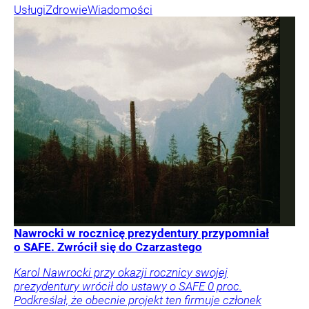
Usługi
Zdrowie
Wiadomości
Nawrocki w rocznicę prezydentury przypomniał
o SAFE. Zwrócił się do Czarzastego
Karol Nawrocki przy okazji rocznicy swojej
prezydentury wrócił do ustawy o SAFE 0 proc.
Podkreślał, że obecnie projekt ten firmuje członek