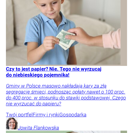
Czy to jest papier? Nie. Tego nie wyrzucaj
do niebieskiego pojemnika!
Gminy w Polsce masowo nakładają kary za złą
segregację śmieci, podnosząc opłaty nawet o 100 proc.
do 400 proc. w stosunku do stawki podstawowej. Czego
nie wyrzucać do papieru?
Twój portfel
Firmy i rynki
Gospodarka
Jowita
Flankowska