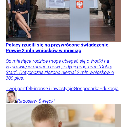
Polacy rzucili się na przywrócone świadczenie.
Prawie 2 mln wniosków w miesiąc
Od miesiąca rodzice mogą ubiegać się o środki na
wyprawkę w ramach nowej edycji programu “Dobry
Start”. Dotychczas złożono niemal 2 mln wniosków o
300 plus.
Twój portfel
Finanse i inwestycje
Gospodarka
Edukacja
Radosław
Święcki