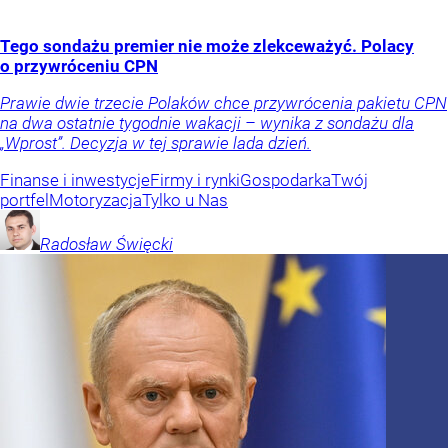
Tego sondażu premier nie może zlekceważyć. Polacy
o przywróceniu CPN
Prawie dwie trzecie Polaków chce przywrócenia pakietu CPN
na dwa ostatnie tygodnie wakacji – wynika z sondażu dla
„Wprost”. Decyzja w tej sprawie lada dzień.
Finanse i inwestycje
Firmy i rynki
Gospodarka
Twój
portfel
Motoryzacja
Tylko u Nas
Radosław
Święcki