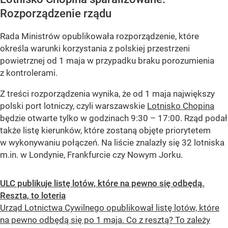
Rozporządzenie rządu
Rada Ministrów opublikowała rozporządzenie, które
określa warunki korzystania z polskiej przestrzeni
powietrznej od 1 maja w przypadku braku porozumienia
z kontrolerami.
Z treści rozporządzenia wynika, że od 1 maja największy
polski port lotniczy, czyli warszawskie
Lotnisko Chopina
będzie otwarte tylko w godzinach 9:30 – 17:00. Rząd podał
także listę kierunków, które zostaną objęte priorytetem
w wykonywaniu połączeń. Na liście znalazły się 32 lotniska
m.in. w Londynie, Frankfurcie czy Nowym Jorku.
ULC publikuje listę lotów, które na pewno się odbędą.
Reszta, to loteria
Urząd Lotnictwa Cywilnego opublikował listę lotów, które
na pewno odbędą się po 1 maja. Co z resztą? To zależy