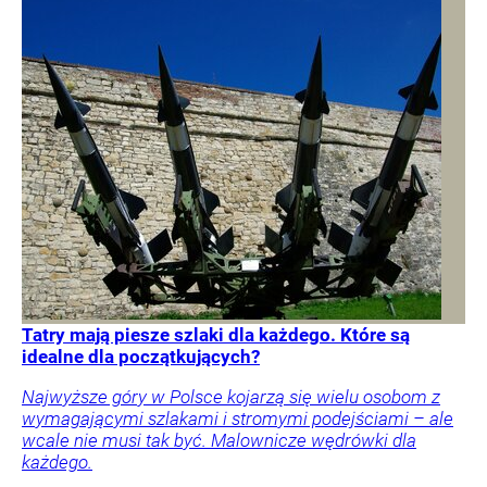
Tatry mają piesze szlaki dla każdego. Które są
idealne dla początkujących?
Najwyższe góry w Polsce kojarzą się wielu osobom z
wymagającymi szlakami i stromymi podejściami – ale
wcale nie musi tak być. Malownicze wędrówki dla
każdego.