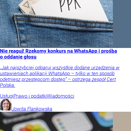
Nie reaguj! Rzekomy konkurs na WhatsApp i prośba
o oddanie głosu
„Jak najszybciej odparuj wszystkie dodane urządzenia w
ustawieniach aplikacji WhatsApp – tylko w ten sposób
odetniesz przestępcom dostęp” – ostrzega zespół Cert
Polska.
Usługi
Prawo i podatki
Wiadomości
Jowita
Flankowska