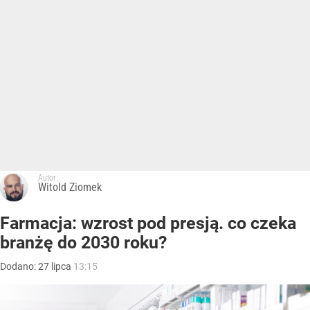
Autor:
Witold Ziomek
Farmacja: wzrost pod presją. co czeka
branżę do 2030 roku?
Dodano:
27
lipca
13:15