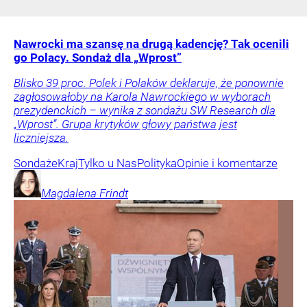
Nawrocki ma szansę na drugą kadencję? Tak ocenili
go Polacy. Sondaż dla „Wprost”
Blisko 39 proc. Polek i Polaków deklaruje, że ponownie
zagłosowałoby na Karola Nawrockiego w wyborach
prezydenckich – wynika z sondażu SW Research dla
„Wprost”. Grupa krytyków głowy państwa jest
liczniejsza.
Sondaże
Kraj
Tylko u Nas
Polityka
Opinie i komentarze
Magdalena
Frindt