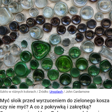
Szkło w różnych kolorach
/ Źródło:
Unsplash
/
John Cardamone
Myć słoik przed wyrzuceniem do zielonego kosza
czy nie myć? A co z pokrywką i zakrętką?