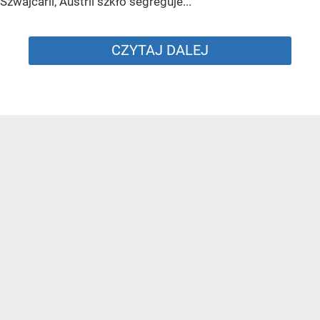
Szwajcarii, Austrii szkło segreguje...
CZYTAJ DALEJ