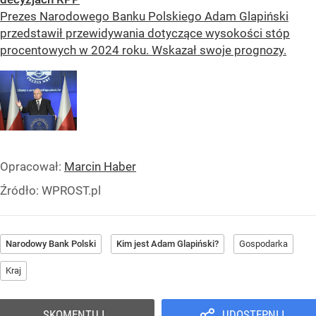
Prezes Narodowego Banku Polskiego Adam Glapiński
przedstawił przewidywania dotyczące wysokości stóp
procentowych w 2024 roku. Wskazał swoje prognozy.
Opracował:
Marcin Haber
Źródło:
WPROST.pl
Narodowy Bank Polski
Kim jest Adam Glapiński?
Gospodarka
Kraj
SKOMENTUJ
UDOSTĘPNIJ