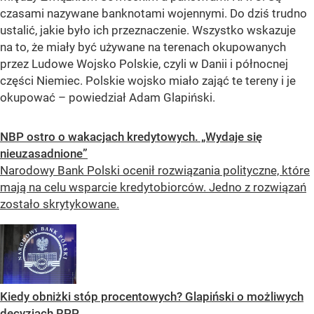
czasami nazywane banknotami wojennymi. Do dziś trudno
ustalić, jakie było ich przeznaczenie. Wszystko wskazuje
na to, że miały być używane na terenach okupowanych
przez Ludowe Wojsko Polskie, czyli w Danii i północnej
części Niemiec. Polskie wojsko miało zająć te tereny i je
okupować –
powiedział Adam Glapiński.
NBP ostro o wakacjach kredytowych. „Wydaje się
nieuzasadnione”
Narodowy Bank Polski ocenił rozwiązania polityczne, które
mają na celu wsparcie kredytobiorców. Jedno z rozwiązań
zostało skrytykowane.
Kiedy obniżki stóp procentowych? Glapiński o możliwych
decyzjach RPP