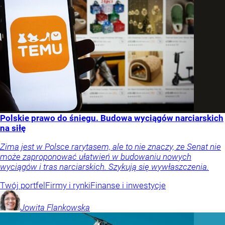
Polskie prawo do śniegu. Budowa wyciągów narciarskich
na siłę
Zima jest w Polsce rarytasem, ale to nie znaczy, ze Senat nie
może zaproponować ułatwień w budowaniu nowych
wyciągów i tras narciarskich. Szykują się wywłaszczenia.
Twój portfel
Firmy i rynki
Finanse i inwestycje
Jowita
Flankowska