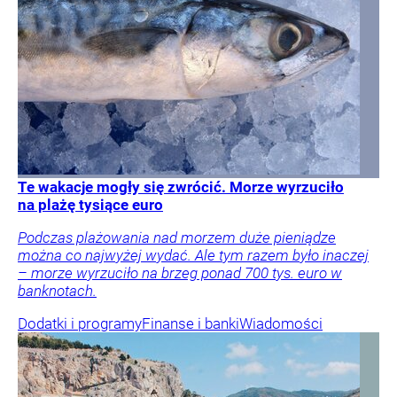
Te wakacje mogły się zwrócić. Morze wyrzuciło
na plażę tysiące euro
Podczas plażowania nad morzem duże pieniądze
można co najwyżej wydać. Ale tym razem było inaczej
– morze wyrzuciło na brzeg ponad 700 tys. euro w
banknotach.
Dodatki i programy
Finanse i banki
Wiadomości