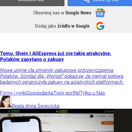
Obserwuj nas
w
Google News
Dodaj jako
źródło w Google
Temu, Shein i AliExpress już nie takie atrakcyjne.
Polaków zapytano o zakupy
Nowe unijne cła zmieniły zakupowe przyzwyczajenia
Polaków. Sondaż dla „Wprost” pokazuje, że niemal połowa
badanych ograniczyła zakupy na azjatyckich platformach.
Firmy i rynki
Gospodarka
Twój portfel
Tylko u Nas
Beata Anna
Święcicka