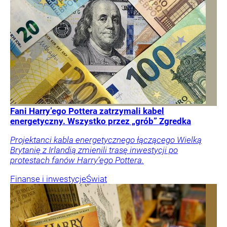
Fani Harry’ego Pottera zatrzymali kabel
energetyczny. Wszystko przez „grób” Zgredka
Projektanci kabla energetycznego łączącego Wielką
Brytanię z Irlandią zmienili trasę inwestycji po
protestach fanów Harry’ego Pottera.
Finanse i inwestycje
Świat