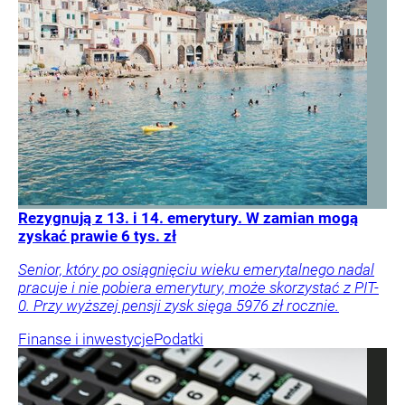
Rezygnują z 13. i 14. emerytury. W zamian mogą
zyskać prawie 6 tys. zł
Senior, który po osiągnięciu wieku emerytalnego nadal
pracuje i nie pobiera emerytury, może skorzystać z PIT-
0. Przy wyższej pensji zysk sięga 5976 zł rocznie.
Finanse i inwestycje
Podatki