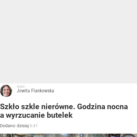
Autor:
Jowita Flankowska
Szkło szkle nierówne. Godzina nocna
a wyrzucanie butelek
Dodano:
dzisiaj
6:41