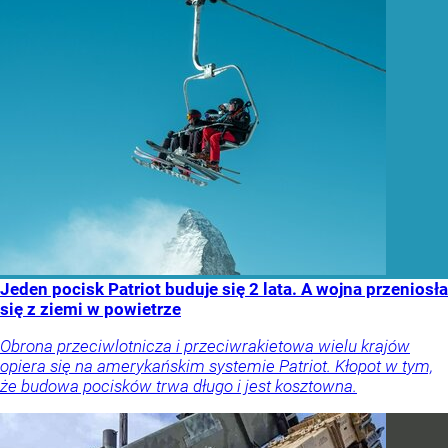
Jeden pocisk Patriot buduje się 2 lata. A wojna przeniosła
się z ziemi w powietrze
Obrona przeciwlotnicza i przeciwrakietowa wielu krajów
opiera się na amerykańskim systemie Patriot. Kłopot w tym,
że budowa pocisków trwa długo i jest kosztowna.