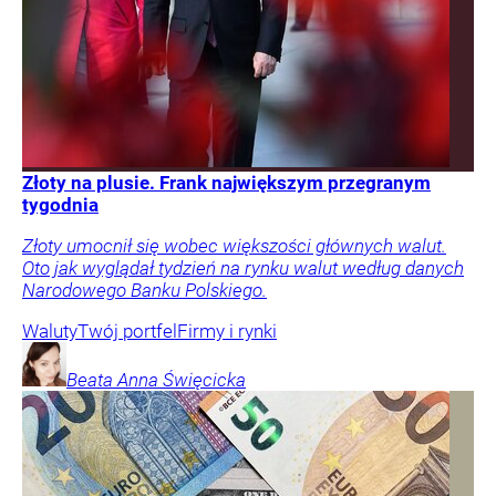
Złoty na plusie. Frank największym przegranym
tygodnia
Złoty umocnił się wobec większości głównych walut.
Oto jak wyglądał tydzień na rynku walut według danych
Narodowego Banku Polskiego.
Waluty
Twój portfel
Firmy i rynki
Beata Anna
Święcicka