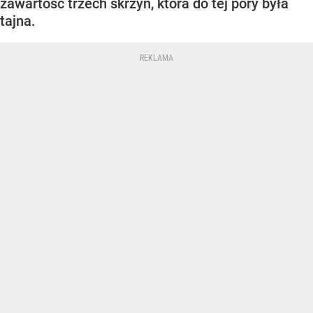
zawartość trzech skrzyń, która do tej pory była
tajna.