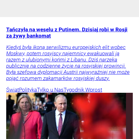
Tańczyła na weselu z Putinem. Dzisiaj robi w Rosji
za żywy bankomat
Kiedyś była ikoną serwilizmu europejskich elit wobec
Moskwy, potem rosyjscy najemnicy ewakuowali ją
razem z ulubionymi końmi z Libanu. Dziś narzeka
publicznie na codzienne życie na rosyjskiej prowincji.
Była szefowa dyplomacji Austrii najwyraźniej nie może
pojąć rozumem zakamarków rosyjskiej duszy.
Świat
Polityka
Tylko u Nas
Tygodnik Wprost