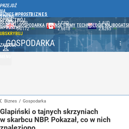
PRZEJDŹ
NA
BIZNES WPROST
STRONĘ
OPINIE
TWÓJ
GŁÓWNĄ
1 CAD
1 AUD
100 JPY
PORTFEL
GOSPODARKA
FINANSE
FIRMY
TECHNOLOGIE
NAJBOGATSI
WPROST.PL
2.6618
2.6265
2.3565
UBSKRYBUJ
GOSPODARKA
ZALOGUJ
MENU
Biznes
/
Gospodarka
Glapiński o tajnych skrzyniach
w skarbcu NBP. Pokazał, co w nich
znaleziono