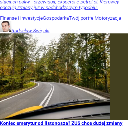
stacjach paliw - przewidują eksperci e-petrol.pl. Kierowcy
odczują zmiany już w nadchodzącym tygodniu.
Finanse i inwestycje
Gospodarka
Twój portfel
Motoryzacja
Radosław
Święcki
Koniec emerytur od listonosza? ZUS chce dużej zmiany