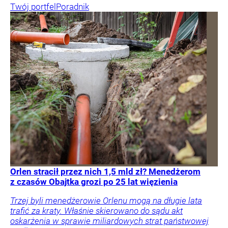
Twój portfel
Poradnik
Orlen stracił przez nich 1,5 mld zł? Menedżerom
z czasów Obajtka grozi po 25 lat więzienia
Trzej byli menedżerowie Orlenu mogą na długie lata
trafić za kraty. Właśnie skierowano do sądu akt
oskarżenia w sprawie miliardowych strat państwowej