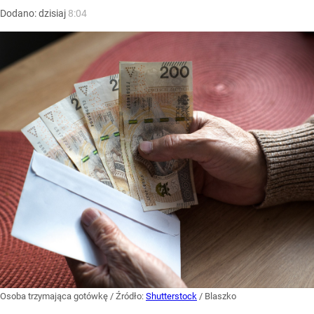
Dodano:
dzisiaj
8:04
Osoba trzymająca gotówkę
/ Źródło:
Shutterstock
/
Blaszko