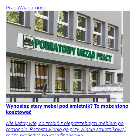
Praca
Wiadomości
Wynosisz stary mebel pod śmietnik? To może słono
kosztować
Nie każdy wie, co zrobić z niepotrzebnym meblem po
remoncie. Pozostawienie go przy wiacie śmietnikowej
może skończyć się karą finansową.