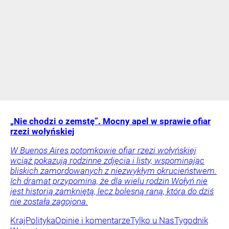
„Nie chodzi o zemstę”. Mocny apel w sprawie ofiar
rzezi wołyńskiej
W Buenos Aires potomkowie ofiar rzezi wołyńskiej
wciąż pokazują rodzinne zdjęcia i listy, wspominając
bliskich zamordowanych z niezwykłym okrucieństwem.
Ich dramat przypomina, że dla wielu rodzin Wołyń nie
jest historią zamkniętą, lecz bolesną raną, która do dziś
nie została zagojona.
Kraj
Polityka
Opinie i komentarze
Tylko u Nas
Tygodnik