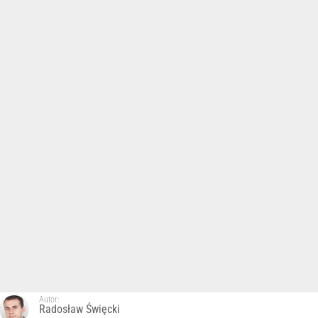
Autor:
Radosław Święcki