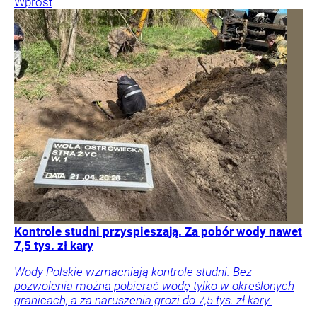
Wprost
Kontrole studni przyspieszają. Za pobór wody nawet
7,5 tys. zł kary
Wody Polskie wzmacniają kontrole studni. Bez
pozwolenia można pobierać wodę tylko w określonych
granicach, a za naruszenia grozi do 7,5 tys. zł kary.