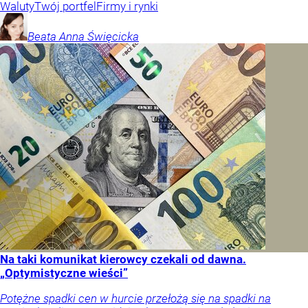
Waluty
Twój portfel
Firmy i rynki
Beata Anna
Święcicka
Na taki komunikat kierowcy czekali od dawna.
„Optymistyczne wieści”
Potężne spadki cen w hurcie przełożą się na spadki na