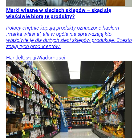
Marki własne w sieciach sklepów – skąd się
właściwie biorą te produkty?
Polacy chętnie kupują produkty oznaczone hasłem
„marka własna”, ale w ogóle nie sprawdzają kto
właściwie je dla dużych sieci sklepów produkuje. Często
znają tych producentów.
Handel
Usługi
Wiadomości