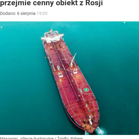
przejmie cenny obiekt z Rosji
Dodano:
6
sierpnia
19:05
Masowiec, zdjęcie ilustracyjne
/ Źródło:
Pxhere