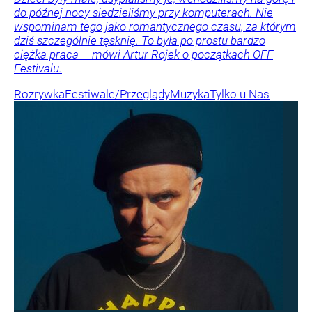
do późnej nocy siedzieliśmy przy komputerach. Nie
wspominam tego jako romantycznego czasu, za którym
dziś szczególnie tęsknię. To była po prostu bardzo
ciężka praca – mówi Artur Rojek o początkach OFF
Festivalu.
Rozrywka
Festiwale/Przeglądy
Muzyka
Tylko u Nas