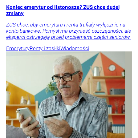
Koniec emerytur od listonosza? ZUS chce dużej
zmiany
ZUS chce, aby emerytura i renta trafiały wyłącznie na
konto bankowe. Pomysł ma przynieść oszczędności, ale
eksperci ostrzegają przed problemami części seniorów.
Emerytury
Renty i zasiłki
Wiadomości