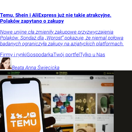
Temu, Shein i AliExpress już nie takie atrakcyjne.
Polaków zapytano o zakupy
Nowe unijne cła zmieniły zakupowe przyzwyczajenia
Polaków. Sondaż dla „Wprost” pokazuje, że niemal połowa
badanych ograniczyła zakupy na azjatyckich platformach.
Firmy i rynki
Gospodarka
Twój portfel
Tylko u Nas
Beata Anna
Święcicka