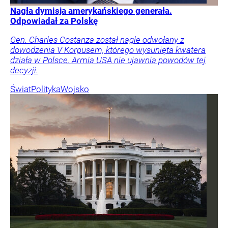
Nagła dymisja amerykańskiego generała.
Odpowiadał za Polskę
Gen. Charles Costanza został nagle odwołany z
dowodzenia V Korpusem, którego wysunięta kwatera
działa w Polsce. Armia USA nie ujawnia powodów tej
decyzji.
Świat
Polityka
Wojsko