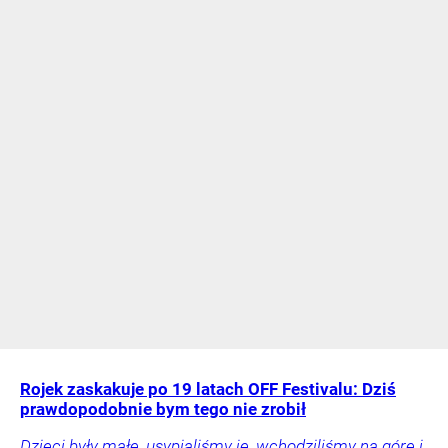
Rojek zaskakuje po 19 latach OFF Festivalu: Dziś
prawdopodobnie bym tego nie zrobił
Dzieci były małe, usypialiśmy je, wchodziliśmy na górę i