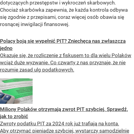
dotyczących przestępstw i wykroczeń skarbowych.
Chociaż skarbówka zapewnia, że każda kontrola odbywa
się zgodnie z przepisami, coraz więcej osób obawia się
rosnącej inwigilacji finansowej.
Polacy boją się wypełnić PIT? Zniechęca nas zwłaszcza
jedno
Okazuje się, że rozliczenie z fiskusem to dla wielu Polaków
wciąż duże wyzwanie. Co czwarty z nas przyznaje, że nie
rozumie zasad ulg podatkowych.
Miliony Polaków otrzymają zwrot PIT szybciej. Sprawdź,
jak to zrobić
Zwroty podatku PIT za 2024 rok już trafiają na konta.
Aby otrzymać pieniądze szybciej, wystarczy samodzielnie