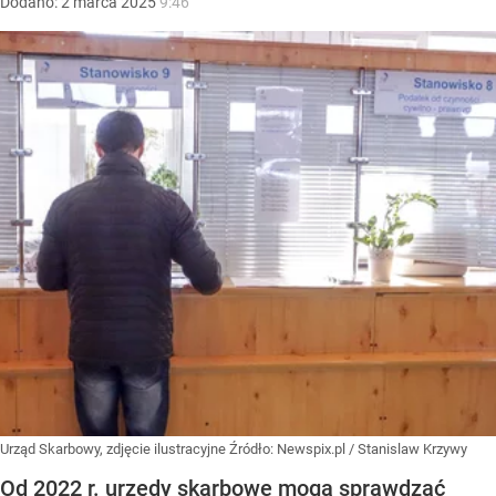
Dodano:
2
marca
2025
9:46
Urząd Skarbowy, zdjęcie ilustracyjne
Źródło:
Newspix.pl
/
Stanislaw Krzywy
Od 2022 r. urzędy skarbowe mogą sprawdzać