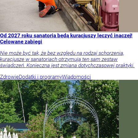
Od 2027 roku sanatoria będą kuracjuszy leczyć inaczej!
Celowane zabiegi
Nie może być tak, że bez względu na rodzaj schorzenia,
kuracjusze w sanatoriach otrzymują ten sam zestaw
świadczeń. Konieczna jest zmiana dotychczasowej praktyki.
Zdrowie
Dodatki i programy
Wiadomości