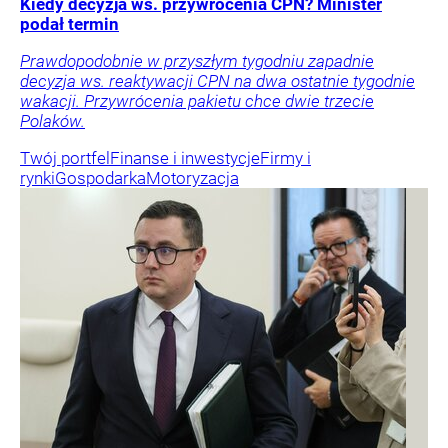
Kiedy decyzja ws. przywrócenia CPN? Minister
podał termin
Prawdopodobnie w przyszłym tygodniu zapadnie
decyzja ws. reaktywacji CPN na dwa ostatnie tygodnie
wakacji. Przywrócenia pakietu chce dwie trzecie
Polaków.
Twój portfel
Finanse i inwestycje
Firmy i
rynki
Gospodarka
Motoryzacja