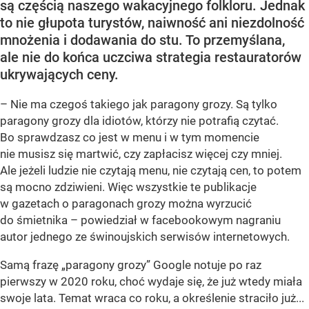
są częścią naszego wakacyjnego folkloru. Jednak
to nie głupota turystów, naiwność ani niezdolność
mnożenia i dodawania do stu. To przemyślana,
ale nie do końca uczciwa strategia restauratorów
ukrywających ceny.
– Nie ma czegoś takiego jak paragony grozy. Są tylko
paragony grozy dla idiotów, którzy nie potrafią czytać.
Bo sprawdzasz co jest w menu i w tym momencie
nie musisz się martwić, czy zapłacisz więcej czy mniej.
Ale jeżeli ludzie nie czytają menu, nie czytają cen, to potem
są mocno zdziwieni. Więc wszystkie te publikacje
w gazetach o paragonach grozy można wyrzucić
do śmietnika – powiedział w facebookowym nagraniu
autor jednego ze świnoujskich serwisów internetowych.
Samą frazę „paragony grozy” Google notuje po raz
pierwszy w 2020 roku, choć wydaje się, że już wtedy miała
swoje lata. Temat wraca co roku, a określenie straciło już...