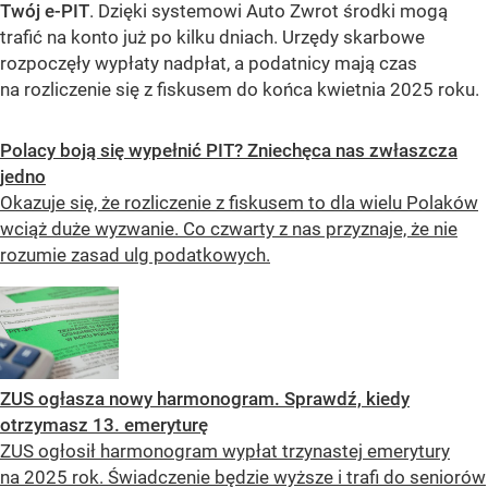
Twój e-PIT
. Dzięki systemowi Auto Zwrot środki mogą
trafić na konto już po kilku dniach. Urzędy skarbowe
rozpoczęły wypłaty nadpłat, a podatnicy mają czas
na rozliczenie się z fiskusem do końca kwietnia 2025 roku.
Polacy boją się wypełnić PIT? Zniechęca nas zwłaszcza
jedno
Okazuje się, że rozliczenie z fiskusem to dla wielu Polaków
wciąż duże wyzwanie. Co czwarty z nas przyznaje, że nie
rozumie zasad ulg podatkowych.
ZUS ogłasza nowy harmonogram. Sprawdź, kiedy
otrzymasz 13. emeryturę
ZUS ogłosił harmonogram wypłat trzynastej emerytury
na 2025 rok. Świadczenie będzie wyższe i trafi do seniorów