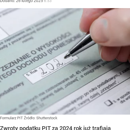
Dodano:
26
lutego
2025
6:53
Formularz PIT
Źródło:
Shutterstock
Zwroty podatku PIT za 2024 rok już trafiają