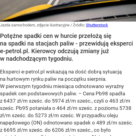
Jazda samochodem, zdjęcie ilustracyjne
/ Źródło:
Shutterstock
Potężne spadki cen w hurcie przełożą się
na spadki na stacjach paliw - przewidują eksperci
e-petrol.pl. Kierowcy odczują zmiany już
w nadchodzącym tygodniu.
Eksperci e-petrol.pl wskazują na dość dobrą sytuacją
na hurtowym rynku paliw na początku sierpnia.
W pierwszym tygodniu miesiąca odnotowano wyraźny
spadek cen podstawowych paliw. –
Cena Pb98 spadła
z 6437 zł/m sześc. do 5974 zł/m sześc., czyli o 463 zł/m
sześc. Pb95 potaniała o 464 zł/m sześc. z poziomu 5738
zł/m sześc. do 5273 zł/m sześc. W przypadku oleju
napędowego (ON) odnotowano spadek o 489 zł/m sześc.
z 6695 zł/m sześc. do 6206 zł/m sześc., co było