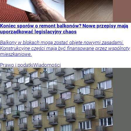
Koniec sporów o remont balkonów? Nowe przepisy mają
uporządkować legislacyjny chaos
Balkony w blokach mogą zostać objęte nowymi zasadami.
Konstrukcyjne części mają być finansowane przez wspólnoty
mieszkaniowe.
Prawo i podatki
Wiadomości