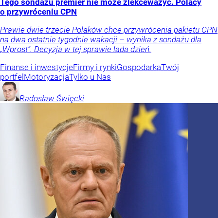
Tego sondażu premier nie może zlekceważyć. Polacy
o przywróceniu CPN
Prawie dwie trzecie Polaków chce przywrócenia pakietu CPN
na dwa ostatnie tygodnie wakacji – wynika z sondażu dla
„Wprost”. Decyzja w tej sprawie lada dzień.
Finanse i inwestycje
Firmy i rynki
Gospodarka
Twój
portfel
Motoryzacja
Tylko u Nas
Radosław
Święcki