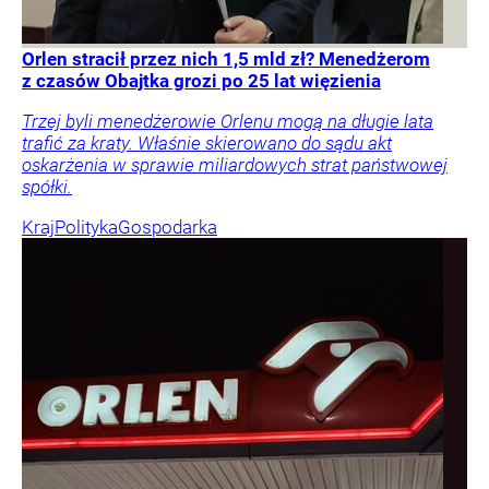
Orlen stracił przez nich 1,5 mld zł? Menedżerom
z czasów Obajtka grozi po 25 lat więzienia
Trzej byli menedżerowie Orlenu mogą na długie lata
trafić za kraty. Właśnie skierowano do sądu akt
oskarżenia w sprawie miliardowych strat państwowej
spółki.
Kraj
Polityka
Gospodarka