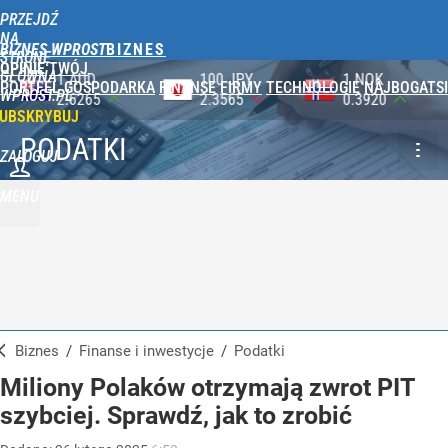
PRZEJDŹ
NA
BIZNES WPROST
STRONĘ
OPINIE
TWÓJ
GŁÓWNĄ
100 JPY
1 NOK
1 DKK
PORTFEL
GOSPODARKA
FINANSE
FIRMY
TECHNOLOGIE
NAJBOGATSI
WPROST.PL
2.3565
0.3920
0.5753
UBSKRYBUJ
PODATKI
ZALOGUJ
MENU
Biznes
/
Finanse i inwestycje
/
Podatki
Miliony Polaków otrzymają zwrot PIT
szybciej. Sprawdź, jak to zrobić