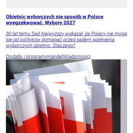
Obietnic wyborczych nie sposób w Polsce
wyegzekwować. Wybory 2027
30 lat temu Sąd Najwyższy wskazał, że Polacy nie mogą
się od polityków domagać przed sądem spełnienia
wyborczych obietnic. Dlaczego?
Dodatki i programy
Handel
Wiadomości