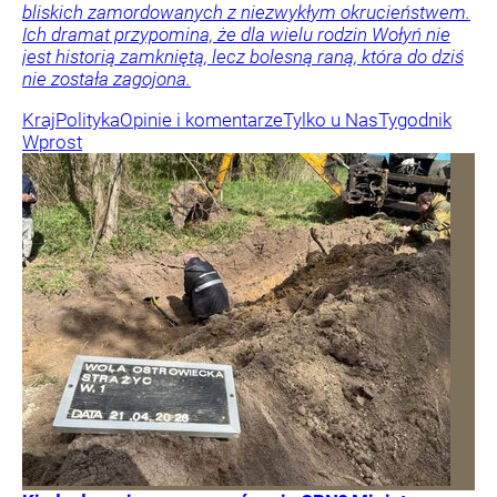
bliskich zamordowanych z niezwykłym okrucieństwem.
Ich dramat przypomina, że dla wielu rodzin Wołyń nie
jest historią zamkniętą, lecz bolesną raną, która do dziś
nie została zagojona.
Kraj
Polityka
Opinie i komentarze
Tylko u Nas
Tygodnik
Wprost