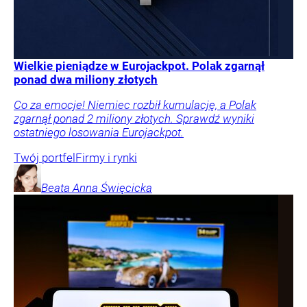
Wielkie pieniądze w Eurojackpot. Polak zgarnął
ponad dwa miliony złotych
Co za emocje! Niemiec rozbił kumulację, a Polak
zgarnął ponad 2 miliony złotych. Sprawdź wyniki
ostatniego losowania Eurojackpot.
Twój portfel
Firmy i rynki
Beata Anna
Święcicka