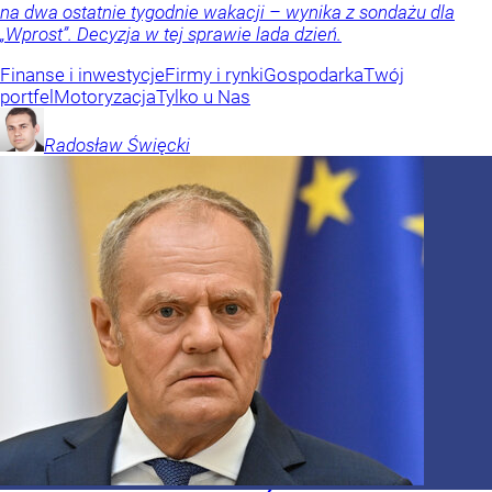
na dwa ostatnie tygodnie wakacji – wynika z sondażu dla
„Wprost”. Decyzja w tej sprawie lada dzień.
Finanse i inwestycje
Firmy i rynki
Gospodarka
Twój
portfel
Motoryzacja
Tylko u Nas
Radosław
Święcki