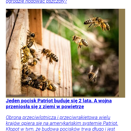
ogrodzie hodować pszczoły?
Jeden pocisk Patriot buduje się 2 lata. A wojna
przeniosła się z ziemi w powietrze
Obrona przeciwlotnicza i przeciwrakietowa wielu
krajów opiera się na amerykańskim systemie Patriot.
Kłopot w tym, że budowa pocisków trwa długo i jest