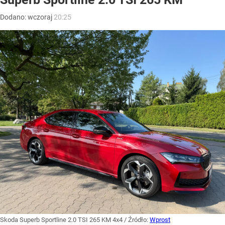
Dodano:
wczoraj
20:25
Skoda Superb Sportline 2.0 TSI 265 KM 4x4
/ Źródło:
Wprost