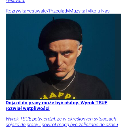
Festivalu.
Rozrywka
Festiwale/Przeglądy
Muzyka
Tylko u Nas
Dojazd do pracy może być płatny. Wyrok TSUE
rozwiał wątpliwości
Wyrok TSUE potwierdził, że w określonych sytuacjach
dojazd do pracy i powrót mogą być zaliczane do czasu