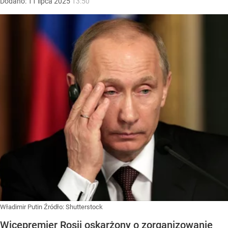
Dodano:
11
lipca
2025
13:50
Władimir Putin
Źródło:
Shutterstock
Wicepremier Rosji oskarżony o zorganizowanie