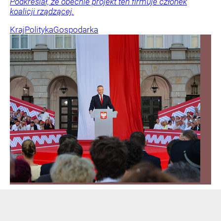
Podkreślał, że obecnie projekt ten firmuje członek
koalicji rządzącej.
Kraj
Polityka
Gospodarka