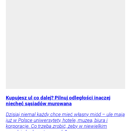
Kupujesz ul co dalej? Pilnuj odległości inaczej
niechęć sąsiadów murowana
Dzisiaj niemal każdy chce mieć własny miód – ule mają
już w Polsce uniwersytety, hotele, muzea, biura i
korporacje. Co trzeba zrobić, żeby w niewielkim