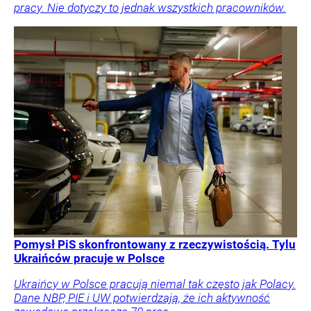
pracy. Nie dotyczy to jednak wszystkich pracowników.
Pomysł PiS skonfrontowany z rzeczywistością. Tylu
Ukraińców pracuje w Polsce
Ukraińcy w Polsce pracują niemal tak często jak Polacy.
Dane NBP, PIE i UW potwierdzają, że ich aktywność