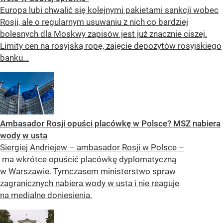
Europa lubi chwalić się kolejnymi pakietami sankcji wobec
Rosji, ale o regularnym usuwaniu z nich co bardziej
bolesnych dla Moskwy zapisów jest już znacznie ciszej.
Limity cen na rosyjską ropę, zajęcie depozytów rosyjskiego
banku...
Ambasador Rosji opuści placówkę w Polsce? MSZ nabiera
wody w usta
Siergiej Andriejew – ambasador Rosji w Polsce –
ma wkrótce opuścić placówkę dyplomatyczną
w Warszawie. Tymczasem ministerstwo spraw
zagranicznych nabiera wody w usta i nie reaguje
na medialne doniesienia.