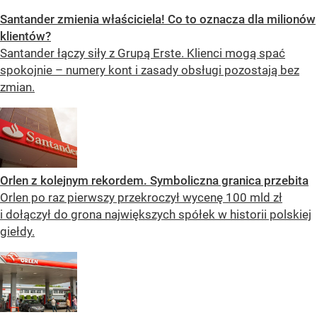
Santander zmienia właściciela! Co to oznacza dla milionów
klientów?
Santander łączy siły z Grupą Erste. Klienci mogą spać
spokojnie – numery kont i zasady obsługi pozostają bez
zmian.
Orlen z kolejnym rekordem. Symboliczna granica przebita
Orlen po raz pierwszy przekroczył wycenę 100 mld zł
i dołączył do grona największych spółek w historii polskiej
giełdy.