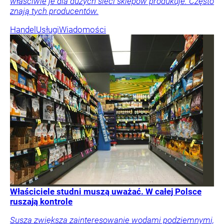
właściwie je dla dużych sieci sklepów produkuje. Często
znają tych producentów.
Handel
Usługi
Wiadomości
Właściciele studni muszą uważać. W całej Polsce
ruszają kontrole
Susza zwiększa zainteresowanie wodami podziemnymi,