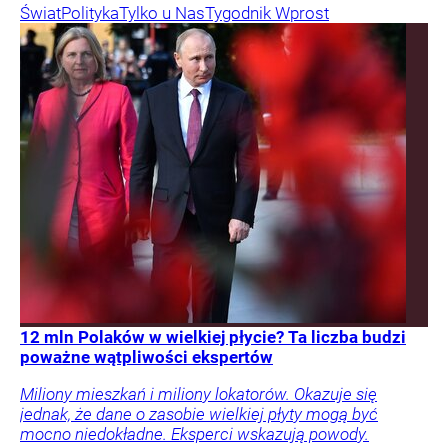
Świat
Polityka
Tylko u Nas
Tygodnik Wprost
12 mln Polaków w wielkiej płycie? Ta liczba budzi
poważne wątpliwości ekspertów
Miliony mieszkań i miliony lokatorów. Okazuje się
jednak, że dane o zasobie wielkiej płyty mogą być
mocno niedokładne. Eksperci wskazują powody.