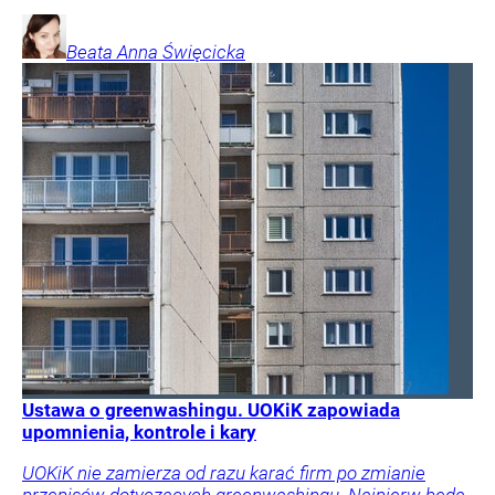
Beata Anna
Święcicka
Ustawa o greenwashingu. UOKiK zapowiada
upomnienia, kontrole i kary
UOKiK nie zamierza od razu karać firm po zmianie