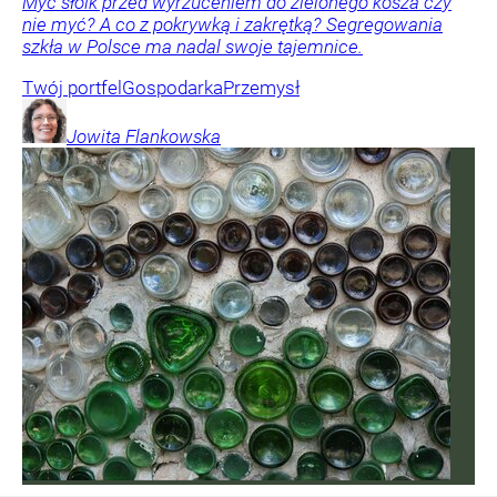
Myć słoik przed wyrzuceniem do zielonego kosza czy
nie myć? A co z pokrywką i zakrętką? Segregowania
szkła w Polsce ma nadal swoje tajemnice.
Twój portfel
Gospodarka
Przemysł
Jowita
Flankowska