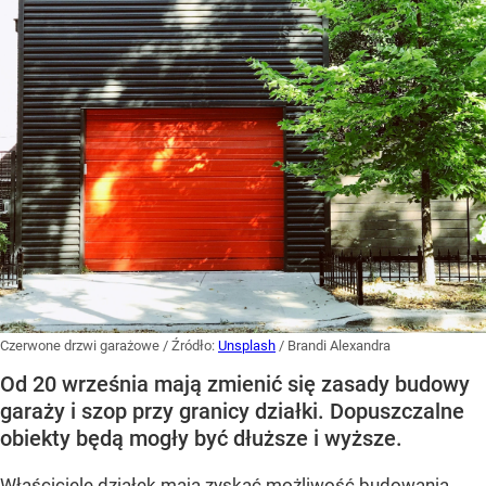
Czerwone drzwi garażowe
/ Źródło:
Unsplash
/
Brandi Alexandra
Od 20 września mają zmienić się zasady budowy
garaży i szop przy granicy działki. Dopuszczalne
obiekty będą mogły być dłuższe i wyższe.
Właściciele działek mają zyskać możliwość budowania