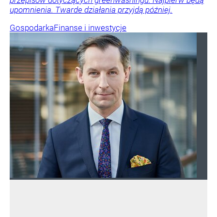
przepisów dotyczących greenwashingu. Najpierw będą
upomnienia. Twarde działania przyjdą później.
Gospodarka
Finanse i inwestycje