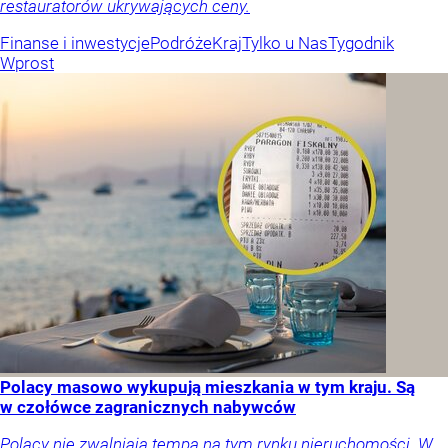
restauratorów ukrywających ceny.
Finanse i inwestycje
Podróże
Kraj
Tylko u Nas
Tygodnik
Wprost
Polacy masowo wykupują mieszkania w tym kraju. Są
w czołówce zagranicznych nabywców
Polacy nie zwalniają tempa na tym rynku nieruchomości. W