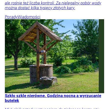
ale rośnie też liczba kontroli. Za nielegalny pobór wody
można dostać kilka tysięcy złotych kary.
Porady
Wiadomości
Szkło szkle nierówne. Godzina nocna a wyrzucanie
butelek