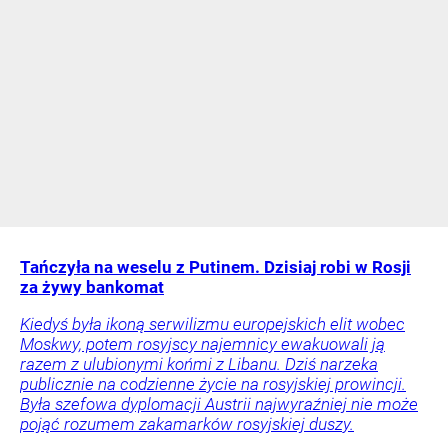
Tańczyła na weselu z Putinem. Dzisiaj robi w Rosji
za żywy bankomat
Kiedyś była ikoną serwilizmu europejskich elit wobec
Moskwy, potem rosyjscy najemnicy ewakuowali ją
razem z ulubionymi końmi z Libanu. Dziś narzeka
publicznie na codzienne życie na rosyjskiej prowincji.
Była szefowa dyplomacji Austrii najwyraźniej nie może
pojąć rozumem zakamarków rosyjskiej duszy.