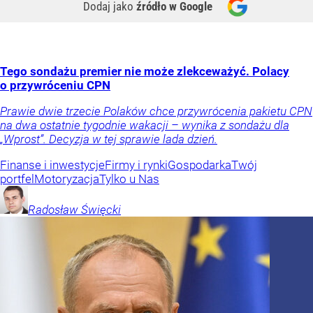
Dodaj jako
źródło w Google
Tego sondażu premier nie może zlekceważyć. Polacy
o przywróceniu CPN
Prawie dwie trzecie Polaków chce przywrócenia pakietu CPN
na dwa ostatnie tygodnie wakacji – wynika z sondażu dla
„Wprost”. Decyzja w tej sprawie lada dzień.
Finanse i inwestycje
Firmy i rynki
Gospodarka
Twój
portfel
Motoryzacja
Tylko u Nas
Radosław
Święcki