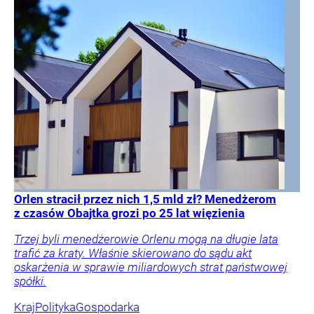
Orlen stracił przez nich 1,5 mld zł? Menedżerom
z czasów Obajtka grozi po 25 lat więzienia
Trzej byli menedżerowie Orlenu mogą na długie lata
trafić za kraty. Właśnie skierowano do sądu akt
oskarżenia w sprawie miliardowych strat państwowej
spółki.
Kraj
Polityka
Gospodarka