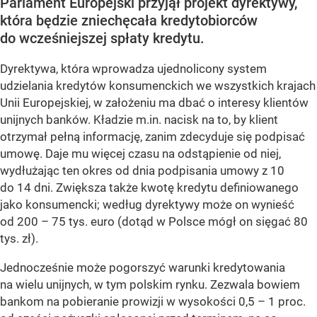
Parlament Europejski przyjął projekt dyrektywy,
która będzie zniechęcała kredytobiorców
do wcześniejszej spłaty kredytu.
Dyrektywa, która wprowadza ujednolicony system
udzielania kredytów konsumenckich we wszystkich krajach
Unii Europejskiej, w założeniu ma dbać o interesy klientów
unijnych banków. Kładzie m.in. nacisk na to, by klient
otrzymał pełną informację, zanim zdecyduje się podpisać
umowę. Daje mu więcej czasu na odstąpienie od niej,
wydłużając ten okres od dnia podpisania umowy z 10
do 14 dni. Zwiększa także kwotę kredytu definiowanego
jako konsumencki; według dyrektywy może on wynieść
od 200 – 75 tys. euro (dotąd w Polsce mógł on sięgać 80
tys. zł).
Jednocześnie może pogorszyć warunki kredytowania
na wielu unijnych, w tym polskim rynku. Zezwala bowiem
bankom na pobieranie prowizji w wysokości 0,5 – 1 proc.