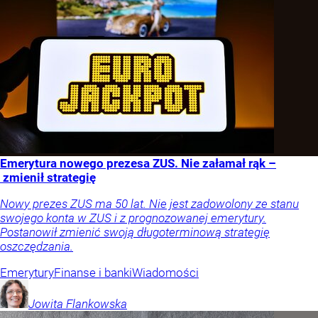
Emerytura nowego prezesa ZUS. Nie załamał rąk –
zmienił strategię
Nowy prezes ZUS ma 50 lat. Nie jest zadowolony ze stanu
swojego konta w ZUS i z prognozowanej emerytury.
Postanowił zmienić swoją długoterminową strategię
oszczędzania.
Emerytury
Finanse i banki
Wiadomości
Jowita
Flankowska