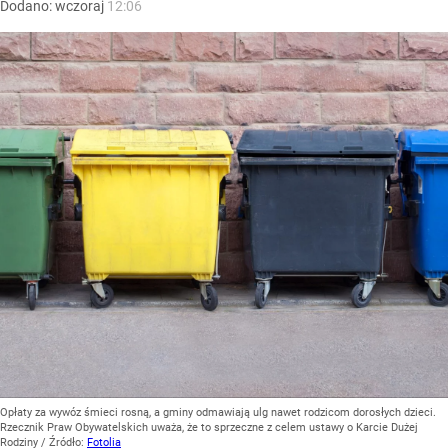
Dodano:
wczoraj
12:06
Opłaty za wywóz śmieci rosną, a gminy odmawiają ulg nawet rodzicom dorosłych dzieci.
Rzecznik Praw Obywatelskich uważa, że to sprzeczne z celem ustawy o Karcie Dużej
Rodziny
/ Źródło:
Fotolia