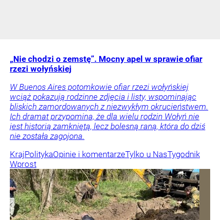
„Nie chodzi o zemstę”. Mocny apel w sprawie ofiar
rzezi wołyńskiej
W Buenos Aires potomkowie ofiar rzezi wołyńskiej
wciąż pokazują rodzinne zdjęcia i listy, wspominając
bliskich zamordowanych z niezwykłym okrucieństwem.
Ich dramat przypomina, że dla wielu rodzin Wołyń nie
jest historią zamkniętą, lecz bolesną raną, która do dziś
nie została zagojona.
Kraj
Polityka
Opinie i komentarze
Tylko u Nas
Tygodnik
Wprost