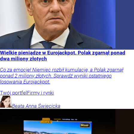
Wielkie pieniądze w Eurojackpot. Polak zgarnął ponad
dwa miliony złotych
Co za emocje! Niemiec rozbił kumulację, a Polak zgarnął
ponad 2 miliony złotych. Sprawdź wyniki ostatniego
losowania Eurojackpot.
Twój portfel
Firmy i rynki
Beata Anna
Święcicka