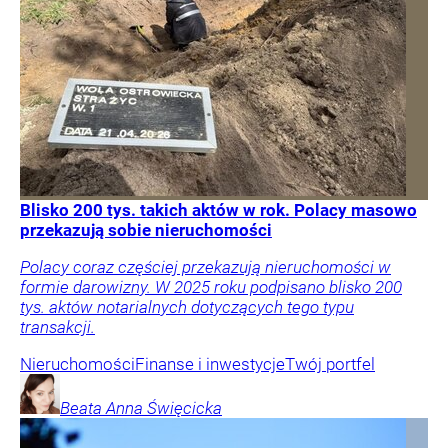
Blisko 200 tys. takich aktów w rok. Polacy masowo
przekazują sobie nieruchomości
Polacy coraz częściej przekazują nieruchomości w
formie darowizny. W 2025 roku podpisano blisko 200
tys. aktów notarialnych dotyczących tego typu
transakcji.
Nieruchomości
Finanse i inwestycje
Twój portfel
Beata Anna
Święcicka