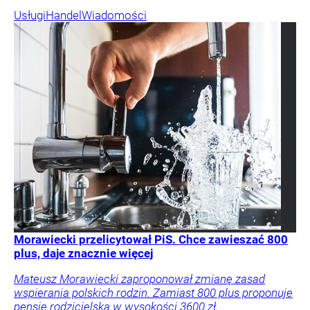
Usługi
Handel
Wiadomości
Morawiecki przelicytował PiS. Chce zawieszać 800
plus, daje znacznie więcej
Mateusz Morawiecki zaproponował zmianę zasad
wspierania polskich rodzin. Zamiast 800 plus proponuje
pensję rodzicielską w wysokości 3600 zł.