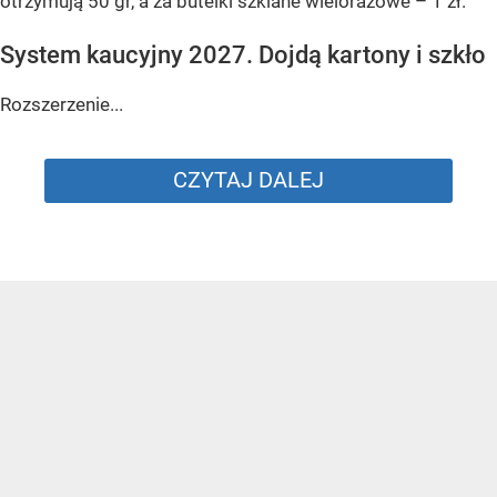
otrzymują 50 gr, a za butelki szklane wielorazowe – 1 zł.
System kaucyjny 2027. Dojdą kartony i szkło
Rozszerzenie...
CZYTAJ DALEJ