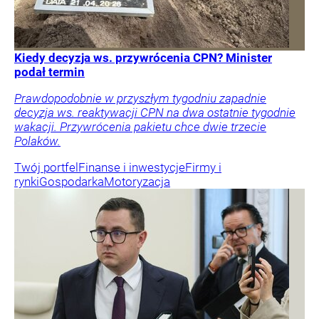
Kiedy decyzja ws. przywrócenia CPN? Minister
podał termin
Prawdopodobnie w przyszłym tygodniu zapadnie
decyzja ws. reaktywacji CPN na dwa ostatnie tygodnie
wakacji. Przywrócenia pakietu chce dwie trzecie
Polaków.
Twój portfel
Finanse i inwestycje
Firmy i
rynki
Gospodarka
Motoryzacja