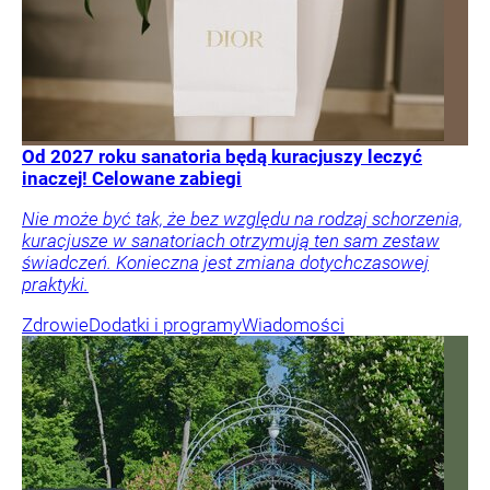
Od 2027 roku sanatoria będą kuracjuszy leczyć
inaczej! Celowane zabiegi
Nie może być tak, że bez względu na rodzaj schorzenia,
kuracjusze w sanatoriach otrzymują ten sam zestaw
świadczeń. Konieczna jest zmiana dotychczasowej
praktyki.
Zdrowie
Dodatki i programy
Wiadomości