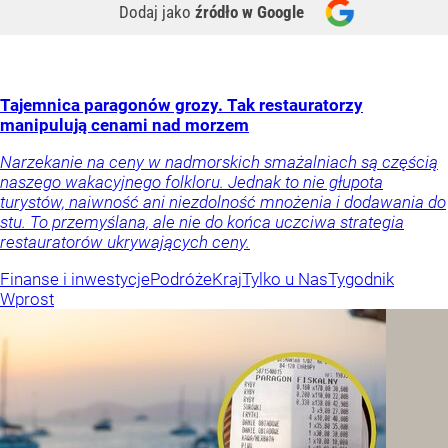
Dodaj jako
źródło w Google
Tajemnica paragonów grozy. Tak restauratorzy
manipulują cenami nad morzem
Narzekanie na ceny w nadmorskich smażalniach są częścią
naszego wakacyjnego folkloru. Jednak to nie głupota
turystów, naiwność ani niezdolność mnożenia i dodawania do
stu. To przemyślana, ale nie do końca uczciwa strategia
restauratorów ukrywających ceny.
Finanse i inwestycje
Podróże
Kraj
Tylko u Nas
Tygodnik
Wprost