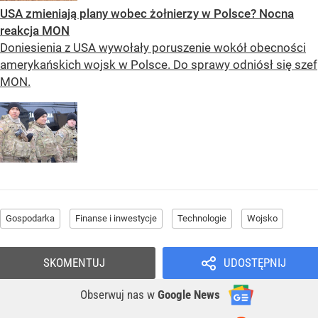
USA zmieniają plany wobec żołnierzy w Polsce? Nocna
reakcja MON
Doniesienia z USA wywołały poruszenie wokół obecności
amerykańskich wojsk w Polsce. Do sprawy odniósł się szef
MON.
Gospodarka
Finanse i inwestycje
Technologie
Wojsko
SKOMENTUJ
UDOSTĘPNIJ
Obserwuj nas
w
Google News