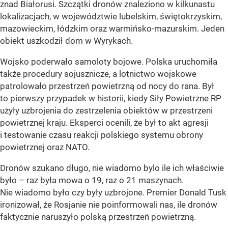
znad Białorusi. Szczątki dronów znaleziono w kilkunastu
lokalizacjach, w województwie lubelskim, świętokrzyskim,
mazowieckim, łódzkim oraz warmińsko-mazurskim. Jeden
obiekt uszkodził dom w Wyrykach.
Wojsko poderwało samoloty bojowe. Polska uruchomiła
także procedury sojusznicze, a lotnictwo wojskowe
patrolowało przestrzeń powietrzną od nocy do rana. Był
to pierwszy przypadek w historii, kiedy Siły Powietrzne RP
użyły uzbrojenia do zestrzelenia obiektów w przestrzeni
powietrznej kraju. Eksperci ocenili, że był to akt agresji
i testowanie czasu reakcji polskiego systemu obrony
powietrznej oraz NATO.
Dronów szukano długo, nie wiadomo bylo ile ich właściwie
było – raz była mowa o 19, raz o 21 maszynach.
Nie wiadomo było czy były uzbrojone. Premier Donald Tusk
ironizował, że Rosjanie nie poinformowali nas, ile dronów
faktycznie naruszyło polską przestrzeń powietrzną.