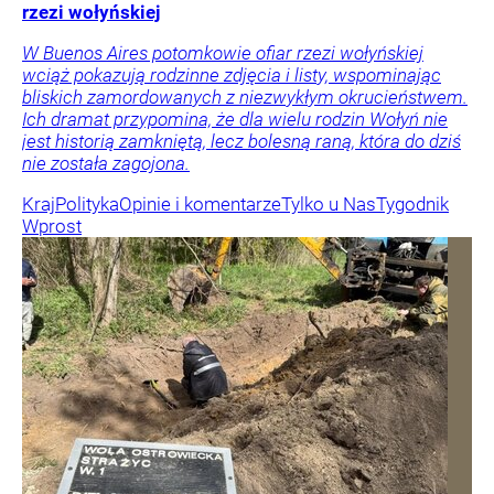
rzezi wołyńskiej
W Buenos Aires potomkowie ofiar rzezi wołyńskiej
wciąż pokazują rodzinne zdjęcia i listy, wspominając
bliskich zamordowanych z niezwykłym okrucieństwem.
Ich dramat przypomina, że dla wielu rodzin Wołyń nie
jest historią zamkniętą, lecz bolesną raną, która do dziś
nie została zagojona.
Kraj
Polityka
Opinie i komentarze
Tylko u Nas
Tygodnik
Wprost