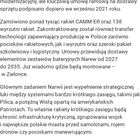
modernizacyjny, ale kluczową umowę ramową na dostawy
sprzętu podpisano dopiero we wrześniu 2021 roku.
Zamówiono ponad tysiąc rakiet CAMM-ER oraz 138
wyrzutni rakiet. Zakontraktowany został również transfer
technologii zapewniający produkcję w Polsce zarówno
pocisków rakietowych, jak i wyrzutni oraz szeroki pakiet
szkoleniowy i logistyczny. Umowy przewidują dostawy
elementów zestawów bateryjnych Narew od 2027
do 2035. Już wiadomo gdzie będą montowane –
w Zielonce.
Głównym zadaniem Narwii jest wypełnienie strategicznej
luki między systemami bardzo krótkiego zasięgu, takimi jak
Pilica, a potężną Wisłą opartą na amerykańskich
Patriotach. To właśnie rakiety krótkiego zasięgu będą
chronić infrastrukturę krytyczną, zgrupowania wojsk
i największe polskie miasta przed samolotami, rojem
dronów czy pociskami manewrującymi.