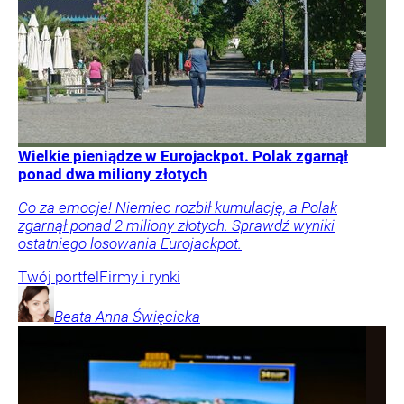
Wielkie pieniądze w Eurojackpot. Polak zgarnął
ponad dwa miliony złotych
Co za emocje! Niemiec rozbił kumulację, a Polak
zgarnął ponad 2 miliony złotych. Sprawdź wyniki
ostatniego losowania Eurojackpot.
Twój portfel
Firmy i rynki
Beata Anna
Święcicka