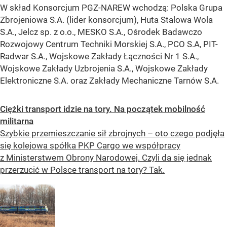
W skład Konsorcjum PGZ-NAREW wchodzą: Polska Grupa
Zbrojeniowa S.A. (lider konsorcjum), Huta Stalowa Wola
S.A., Jelcz sp. z o.o., MESKO S.A., Ośrodek Badawczo
Rozwojowy Centrum Techniki Morskiej S.A., PCO S.A, PIT-
Radwar S.A., Wojskowe Zakłady Łączności Nr 1 S.A.,
Wojskowe Zakłady Uzbrojenia S.A., Wojskowe Zakłady
Elektroniczne S.A. oraz Zakłady Mechaniczne Tarnów S.A.
Ciężki transport idzie na tory. Na początek mobilność
militarna
Szybkie przemieszczanie sił zbrojnych – oto czego podjęła
się kolejowa spółka PKP Cargo we współpracy
z Ministerstwem Obrony Narodowej. Czyli da się jednak
przerzucić w Polsce transport na tory? Tak.