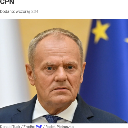
CPN
Dodano:
wczoraj
5:34
Donald Tusk
/ Źródło:
PAP
/
Radek Pietruszka