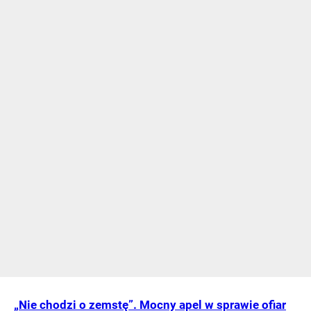
„Nie chodzi o zemstę”. Mocny apel w sprawie ofiar