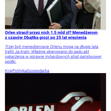
Orlen stracił przez nich 1,5 mld zł? Menedżerom
z czasów Obajtka grozi po 25 lat więzienia
Trzej byli menedżerowie Orlenu mogą na długie lata
trafić za kraty. Właśnie skierowano do sądu akt
oskarżenia w sprawie miliardowych strat państwowej
spółki.
Kraj
Polityka
Gospodarka