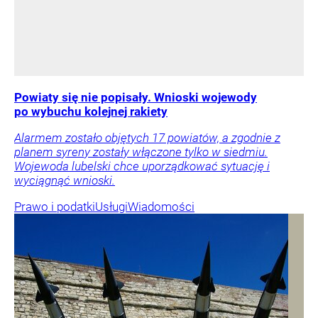
Powiaty się nie popisały. Wnioski wojewody
po wybuchu kolejnej rakiety
Alarmem zostało objętych 17 powiatów, a zgodnie z
planem syreny zostały włączone tylko w siedmiu.
Wojewoda lubelski chce uporządkować sytuację i
wyciągnąć wnioski.
Prawo i podatki
Usługi
Wiadomości