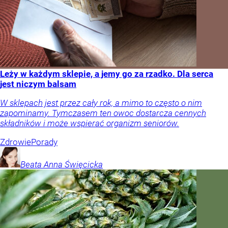
Leży w każdym sklepie, a jemy go za rzadko. Dla serca
jest niczym balsam
W sklepach jest przez cały rok, a mimo to często o nim
zapominamy. Tymczasem ten owoc dostarcza cennych
składników i może wspierać organizm seniorów.
Zdrowie
Porady
Beata Anna
Święcicka