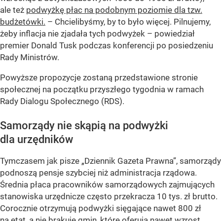
ale też
podwyżkę płac na podobnym poziomie dla tzw.
budżetówki.
–
Chcielibyśmy, by to było więcej. Pilnujemy,
żeby inflacja nie zjadała tych podwyżek –
powiedział
premier Donald Tusk podczas konferencji po posiedzeniu
Rady Ministrów.
Powyższe propozycje zostaną przedstawione stronie
społecznej na początku przyszłego tygodnia w ramach
Rady Dialogu Społecznego (RDS).
Samorządy nie skąpią na podwyżki
dla urzędników
Tymczasem jak pisze „Dziennik Gazeta Prawna”, samorządy
podnoszą pensje szybciej niż administracja rządowa.
Średnia płaca pracowników samorządowych zajmujących
stanowiska urzędnicze często przekracza 10 tys. zł brutto.
Corocznie otrzymują podwyżki sięgające nawet 800 zł
na etat, a nie brakuje gmin, które oferują nawet wzrost