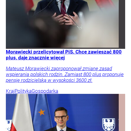
Morawiecki przelicytował PiS. Chce zawieszać 800
plus, daje znacznie więcej
Mateusz Morawiecki zaproponował zmianę zasad
wspierania polskich rodzin. Zamiast 800 plus proponuje
pensję rodzicielską w wysokości 3600 zł.
Kraj
Polityka
Gospodarka