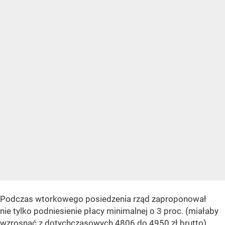
Podczas wtorkowego posiedzenia rząd zaproponował
nie tylko podniesienie płacy minimalnej o 3 proc. (miałaby
wzrosnąć z dotychczasowych 4806 do 4950 zł brutto),