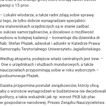
pensji o 15 proc.
–
Lokalni włodarze, a także radni zdają sobie sprawę
z tego, że tylko dobrze wynagradzani specjaliści
na stanowiskach urzędniczych są w stanie zadbać
o sukces samorządowców, a docelowo o możliwość
wyboru w kolejnej kadencji
– komentuje dla dziennika dr
hab. Stefan Płażek, adwokat i adiunkt w Katedrze Prawa
Samorządu Terytorialnego Uniwersytetu Jagiellońskiego.
Według eksperta, podejście władz centralnych jest inne. –
One o urzędnikach i służbach mundurowych, a także
nauczycielach przypominają sobie w roku wyborczym
–
podsumowuje Płażek.
Gazeta przypomina postulat związkowców, którzy chcą,
aby o wzroście wynagrodzeń w budżetówce nie decydowali
politycy, a takie wskaźniki jak np. wzrost PKB lub płac
w gospodarce narodowej. Prezes Związku Nauczycielstwa