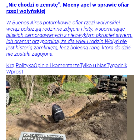
„Nie chodzi o zemstę”. Mocny apel w sprawie ofiar
rzezi wołyńskiej
W Buenos Aires potomkowie ofiar rzezi wołyńskiej
wciąż pokazują rodzinne zdjęcia i listy, wspominając
bliskich zamordowanych z niezwykłym okrucieństwem.
Ich dramat przypomina, że dla wielu rodzin Wołyń nie
jest historią zamkniętą, lecz bolesną raną, która do dziś
nie została zagojona.
Kraj
Polityka
Opinie i komentarze
Tylko u Nas
Tygodnik
Wprost