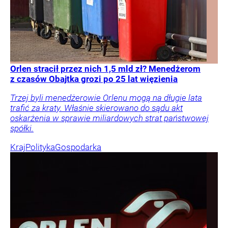
Orlen stracił przez nich 1,5 mld zł? Menedżerom
z czasów Obajtka grozi po 25 lat więzienia
Trzej byli menedżerowie Orlenu mogą na długie lata
trafić za kraty. Właśnie skierowano do sądu akt
oskarżenia w sprawie miliardowych strat państwowej
spółki.
Kraj
Polityka
Gospodarka