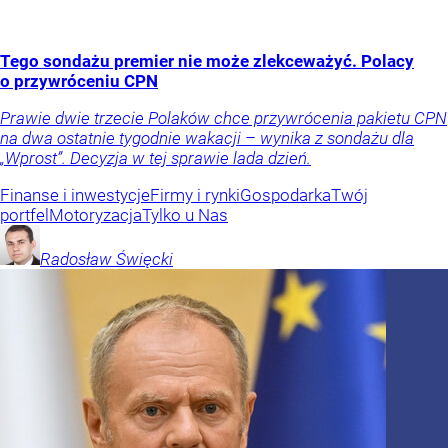
Tego sondażu premier nie może zlekceważyć. Polacy
o przywróceniu CPN
Prawie dwie trzecie Polaków chce przywrócenia pakietu CPN
na dwa ostatnie tygodnie wakacji – wynika z sondażu dla
„Wprost”. Decyzja w tej sprawie lada dzień.
Finanse i inwestycje
Firmy i rynki
Gospodarka
Twój
portfel
Motoryzacja
Tylko u Nas
Radosław
Święcki