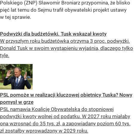
Polskiego (ZNP) Sławomir Broniarz przypomina, że blisko
pięć lat temu do Sejmu trafił obywatelski projekt ustawy
w tej sprawie.
Podwyżki dla budżetówki. Tusk wskazał kwoty
W przyszłym roku budżetówka otrzyma 3 proc. podwyżki.
Donald Tusk w swoim wystąpieniu wyjaśnia, dlaczego tylko
tyle.
PSL pomoże w realizacji kluczowej obietnicy Tuska? Nowy
pomysł w grze
PSL namawia Koalicję Obywatelską do stopniowej
podwyżki kwoty wolnej od podatku. W 2027 roku miałaby
ona wzrosnąć do 35 tys. zł, a zapowiadany poziom 60 tys.
zł zostałby wprowadzony w 2029 roku.