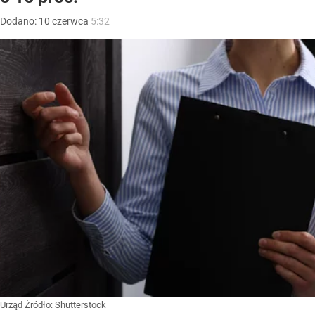
Dodano:
10
czerwca
5:32
Urząd
Źródło:
Shutterstock