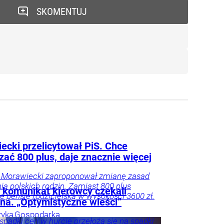
SKOMENTUJ
ecki przelicytował PiS. Chce
zać 800 plus, daje znacznie więcej
 Morawiecki zaproponował zmianę zasad
ia polskich rodzin. Zamiast 800 plus
i komunikat kierowcy czekali
e pensję rodzicielską w wysokości 3600 zł.
na. „Optymistyczne wieści”
tyka
Gospodarka
spadki cen w hurcie przełożą się na spadki