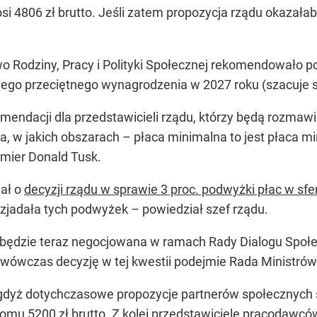
si 4806 zł brutto. Jeśli zatem propozycja rządu okazała
o Rodziny, Pracy i Polityki Społecznej rekomendowało 
 przeciętnego wynagrodzenia w 2027 roku (szacuje się,
omendacji dla przedstawicieli rządu, którzy będą rozmawi
a, w jakich obszarach – płaca minimalna to jest płaca m
emier Donald Tusk.
ał o
decyzji rządu w sprawie 3 proc. podwyżki płac w sf
ie zjadała tych podwyżek –
powiedział szef rządu.
ędzie teraz negocjowana w ramach Rady Dialogu Społec
wówczas decyzję w tej kwestii podejmie Rada Ministrów.
gdyż dotychczasowe propozycje partnerów społecznych 
iomu 5200 zł brutto. Z kolei przedstawiciele pracoda