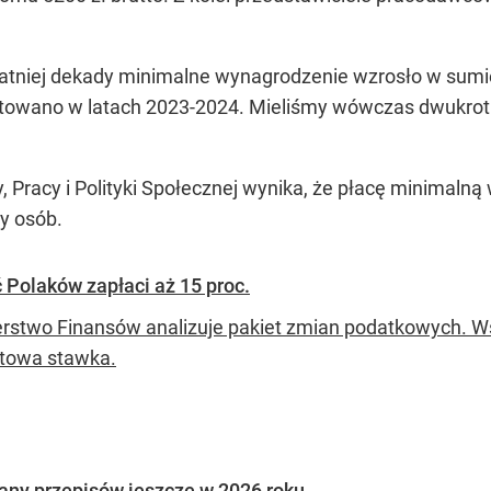
tniej dekady minimalne wynagrodzenie wzrosło w sumie
notowano w latach 2023-2024. Mieliśmy wówczas dwukrotn
Pracy i Polityki Społecznej wynika, że płacę minimalną 
ny osób.
 Polaków zapłaci aż 15 proc.
erstwo Finansów analizuje pakiet zmian podatkowych. Wś
towa stawka.
iany przepisów jeszcze w 2026 roku