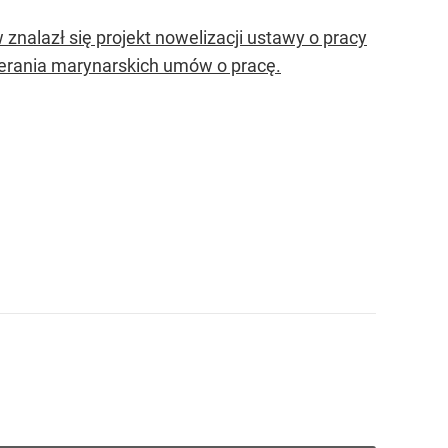
nalazł się projekt nowelizacji ustawy o pracy
ierania marynarskich umów o pracę.