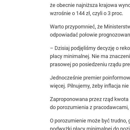
że obecnie najniższa krajowa wyno
wzrośnie o 144 zł, czyli o 3 proc.
Warto przypomnieć, że Ministerstw
odpowiadać połowie prognozowanego
–
Dzisiaj podjęliśmy decyzję o rek
płacy minimalnej. Nie ma znaczeni
prasowej po posiedzeniu rządu pr
Jednocześnie premier poinformow
więcej. Pilnujemy, żeby inflacja n
Zaproponowana przez rząd kwota b
do porozumienia z pracodawcami, 
O porozumienie może być trudno, 
podwyżki płacy minimalnej do poz