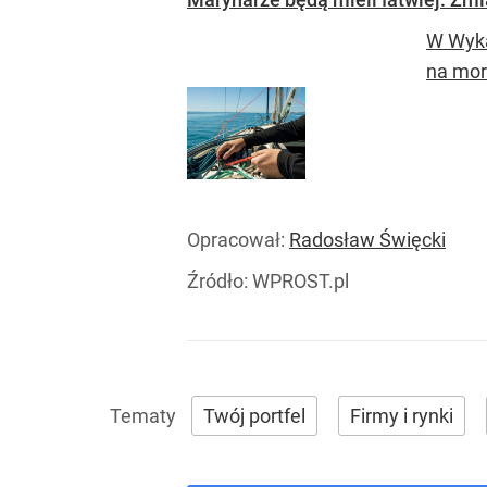
W Wyka
na mor
Opracował:
Radosław Święcki
Źródło:
WPROST.pl
Twój portfel
Firmy i rynki