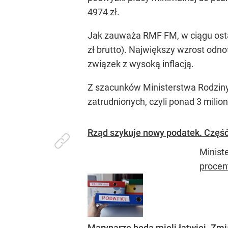
4974 zł.
Jak zauważa RMF FM, w ciągu osta
zł brutto). Największy wzrost od
związek z wysoką inflacją.
Z szacunków Ministerstwa Rodziny, 
zatrudnionych, czyli ponad 3 milio
Rząd szykuje nowy podatek. Część
Minist
procen
Marynarze będą mieli łatwiej. Zm