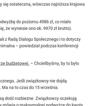
by się ostateczna, wówczas najniższa krajowa
podwyżkę do poziomu 4986 zł, co miało
 że wyniesie ono ok. 9970 zł brutto).
ali z Radą Dialogu Społecznego i to dotyczy
inimalna –
powiedział podczas konferencji
erze budżetowej.
–
Chcielibyśmy, by to było
znego. Jeśli związkowcy nie dojdą
 Ma na to czas do 15 września.
są dość rozbieżne. Związkowcy oczekują
wców mówią o maksymalnej podwyżce do kwoty