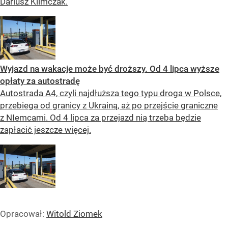
Dariusz Klimczak.
Wyjazd na wakacje może być droższy. Od 4 lipca wyższe
opłaty za autostradę
Autostrada A4, czyli najdłuższa tego typu droga w Polsce,
przebiega od granicy z Ukrainą, aż po przejście graniczne
z NIemcami. Od 4 lipca za przejazd nią trzeba będzie
zapłacić jeszcze więcej.
Opracował:
Witold Ziomek