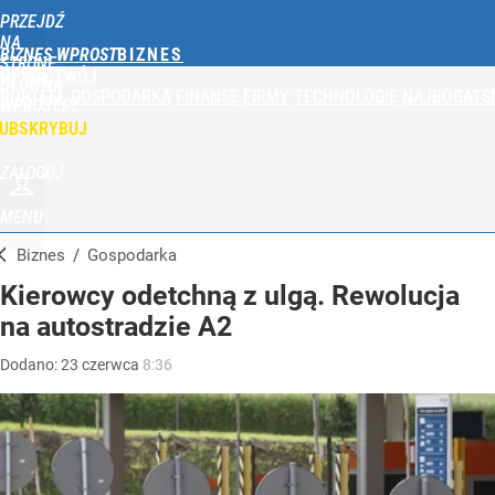
PRZEJDŹ
NA
BIZNES WPROST
STRONĘ
OPINIE
TWÓJ
GŁÓWNĄ
PORTFEL
GOSPODARKA
FINANSE
FIRMY
TECHNOLOGIE
NAJBOGATSI
WPROST.PL
UBSKRYBUJ
ZALOGUJ
MENU
Biznes
/
Gospodarka
Kierowcy odetchną z ulgą. Rewolucja
na autostradzie A2
Dodano:
23
czerwca
8:36