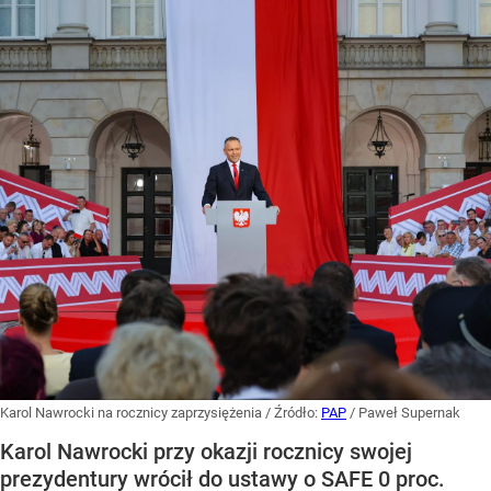
Karol Nawrocki na rocznicy zaprzysiężenia
/ Źródło:
PAP
/
Paweł Supernak
Karol Nawrocki przy okazji rocznicy swojej
prezydentury wrócił do ustawy o SAFE 0 proc.