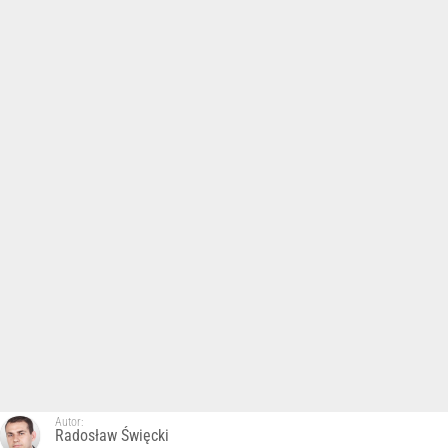
Autor:
Radosław Święcki