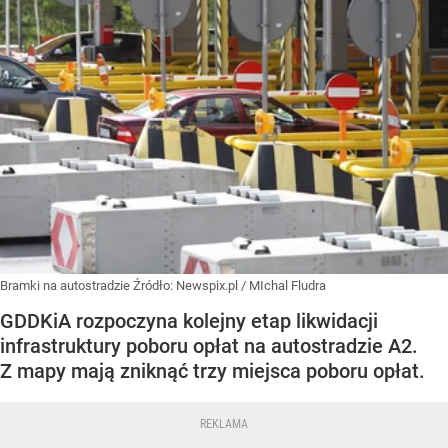
Bramki na autostradzie
Źródło:
Newspix.pl
/
MIchal Fludra
GDDKiA rozpoczyna kolejny etap likwidacji
infrastruktury poboru opłat na autostradzie A2.
Z mapy mają zniknąć trzy miejsca poboru opłat.