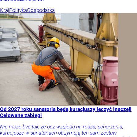
Kraj
Polityka
Gospodarka
Od 2027 roku sanatoria będą kuracjuszy leczyć inaczej!
Celowane zabiegi
Nie może być tak, że bez względu na rodzaj schorzenia,
kuracjusze w sanatoriach otrzymują ten sam zestaw