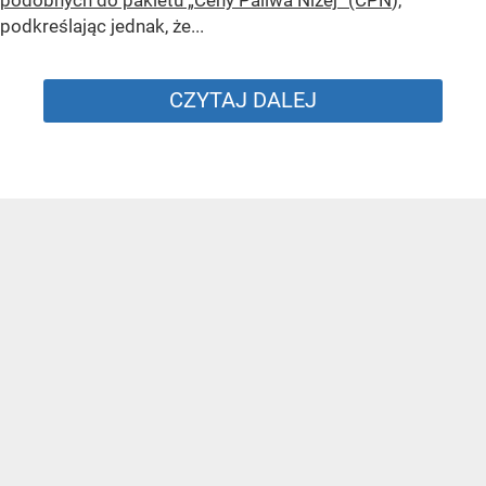
podobnych do pakietu „Ceny Paliwa Niżej” (CPN
),
podkreślając jednak, że...
CZYTAJ DALEJ