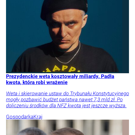
Prezydenckie weta kosztowały miliardy. Padła
kwota, która robi wrażenie
Weta i skierowanie ustaw do Trybunału Konstytucyjnego
mogły pozbawić budżet państwa nawet 7,3 mld zł. Po
doliczeniu środków dla NFZ kwota jest jeszcze wyższa.
Gospodarka
Kraj