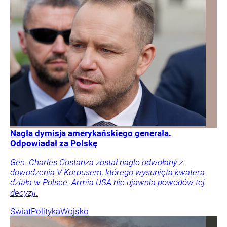
Nagła dymisja amerykańskiego generała.
Odpowiadał za Polskę
Gen. Charles Costanza został nagle odwołany z
dowodzenia V Korpusem, którego wysunięta kwatera
działa w Polsce. Armia USA nie ujawnia powodów tej
decyzji.
Świat
Polityka
Wojsko