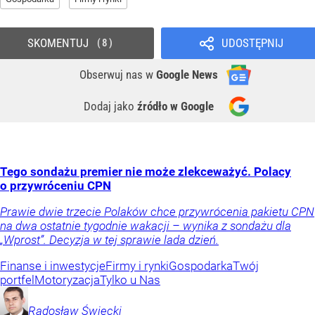
SKOMENTUJ
UDOSTĘPNIJ
8
Obserwuj nas
w
Google News
Dodaj jako
źródło w Google
Tego sondażu premier nie może zlekceważyć. Polacy
o przywróceniu CPN
Prawie dwie trzecie Polaków chce przywrócenia pakietu CPN
na dwa ostatnie tygodnie wakacji – wynika z sondażu dla
„Wprost”. Decyzja w tej sprawie lada dzień.
Finanse i inwestycje
Firmy i rynki
Gospodarka
Twój
portfel
Motoryzacja
Tylko u Nas
Radosław
Święcki