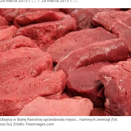
24
marca
2013
6:22
/
24
marca
2013
6:22
Ubojnia w Białej Rawskiej sprzedawała mięso... martwych zwierząt (fot.
sxc.hu)
Źródło:
FreeImages.com