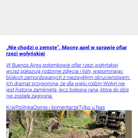
„Nie chodzi o zemstę”. Mocny apel w sprawie ofiar
rzezi wołyńskiej
W Buenos Aires potomkowie ofiar rzezi wołyńskiej
wciąż pokazują rodzinne zdjęcia i listy, wspominając
bliskich zamordowanych z niezwykłym okrucieństwem.
Ich dramat przypomina, że dla wielu rodzin Wołyń nie
jest historią zamkniętą, lecz bolesną raną, która do dziś
nie została zagojona.
Kraj
Polityka
Opinie i komentarze
Tylko u Nas