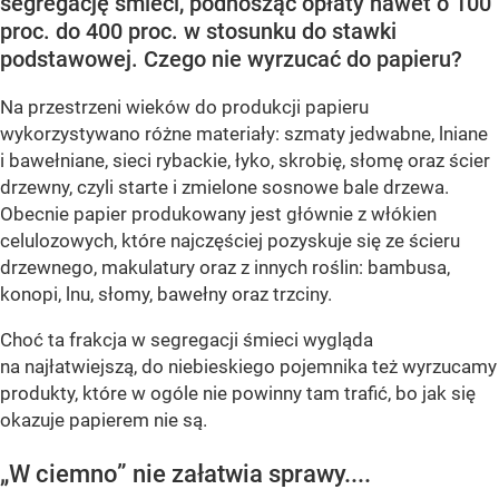
segregację śmieci, podnosząc opłaty nawet o 100
proc. do 400 proc. w stosunku do stawki
podstawowej. Czego nie wyrzucać do papieru?
Na przestrzeni wieków do produkcji papieru
wykorzystywano różne materiały: szmaty jedwabne, lniane
i bawełniane, sieci rybackie, łyko, skrobię, słomę oraz ścier
drzewny, czyli starte i zmielone sosnowe bale drzewa.
Obecnie papier produkowany jest głównie z włókien
celulozowych, które najczęściej pozyskuje się ze ścieru
drzewnego, makulatury oraz z innych roślin: bambusa,
konopi, lnu, słomy, bawełny oraz trzciny.
Choć ta frakcja w segregacji śmieci wygląda
na najłatwiejszą, do niebieskiego pojemnika też wyrzucamy
produkty, które w ogóle nie powinny tam trafić, bo jak się
okazuje papierem nie są.
„W ciemno” nie załatwia sprawy....