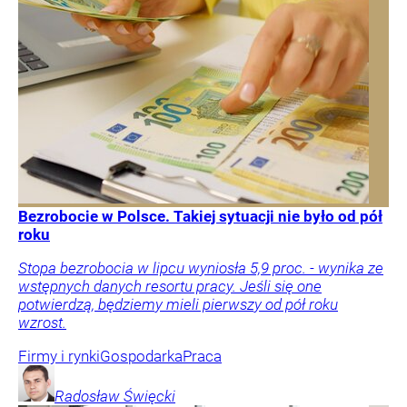
Bezrobocie w Polsce. Takiej sytuacji nie było od pół
roku
Stopa bezrobocia w lipcu wyniosła 5,9 proc. - wynika ze
wstępnych danych resortu pracy. Jeśli się one
potwierdzą, będziemy mieli pierwszy od pół roku
wzrost.
Firmy i rynki
Gospodarka
Praca
Radosław
Święcki