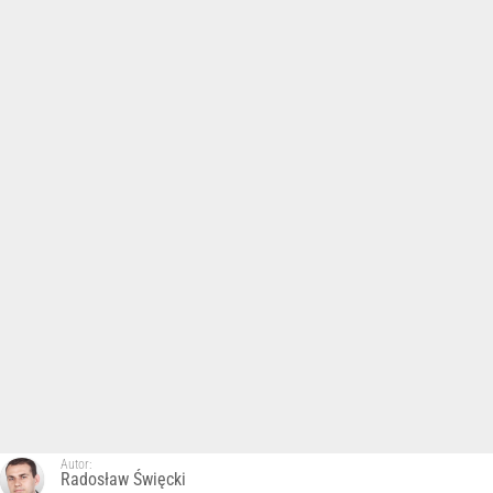
Autor:
Radosław Święcki