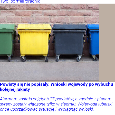
Twój portfel
Poradnik
Powiaty się nie popisały. Wnioski wojewody po wybuchu
kolejnej rakiety
Alarmem zostało objętych 17 powiatów, a zgodnie z planem
syreny zostały włączone tylko w siedmiu. Wojewoda lubelski
chce uporządkować sytuację i wyciągnąć wnioski.