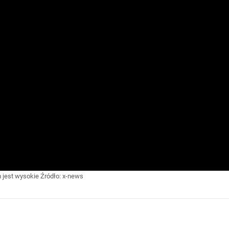
m jest wysokie
Źródło:
x-news