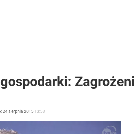
r gospodarki: Zagrożen
o:
24
sierpnia
2015
13:58