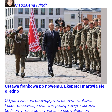
Magdalena
Frindt
Ustawa frankowa po nowemu. Eksperci martwią się
o jedno
Od jutra zacznie obowiązywać ustawa frankowa.
Eksperci obawiają się, że w początkowym okresie
będziemy mieć do czynienia ze spowolnieniem