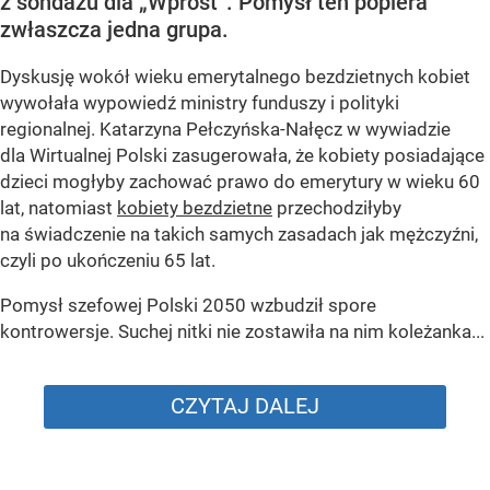
z sondażu dla „Wprost”. Pomysł ten popiera
zwłaszcza jedna grupa.
Dyskusję wokół wieku emerytalnego bezdzietnych kobiet
wywołała wypowiedź ministry funduszy i polityki
regionalnej. Katarzyna Pełczyńska-Nałęcz w wywiadzie
dla Wirtualnej Polski zasugerowała, że kobiety posiadające
dzieci mogłyby zachować prawo do emerytury w wieku 60
lat, natomiast
kobiety bezdzietne
przechodziłyby
na świadczenie na takich samych zasadach jak mężczyźni,
czyli po ukończeniu 65 lat.
Pomysł szefowej Polski 2050 wzbudził spore
kontrowersje. Suchej nitki nie zostawiła na nim koleżanka...
CZYTAJ DALEJ