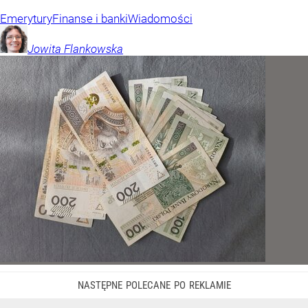
Emerytury
Finanse i banki
Wiadomości
Jowita
Flankowska