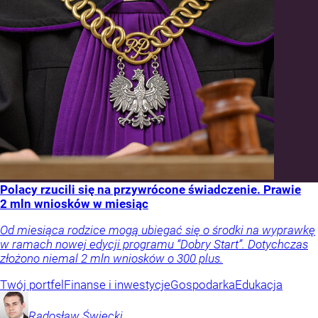
Polacy rzucili się na przywrócone świadczenie. Prawie
2 mln wniosków w miesiąc
Od miesiąca rodzice mogą ubiegać się o środki na wyprawkę
w ramach nowej edycji programu “Dobry Start”. Dotychczas
złożono niemal 2 mln wniosków o 300 plus.
Twój portfel
Finanse i inwestycje
Gospodarka
Edukacja
Radosław
Święcki