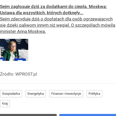
Sejm zagłosuje dziś za dodatkami do ciepła. Moskwa:
Ustawa dla wszystkich, których dotknęły...
Sejm zdecyduje dziś o dopłatach dla osób ogrzewających
się dzięki paliwom innym niż węgiel. O szczegółach mówiła
minister Anna Moskwa.
Źródło:
WPROST.pl
Gospodarka
Energetyka
Finanse i inwestycje
Polityka
Kraj