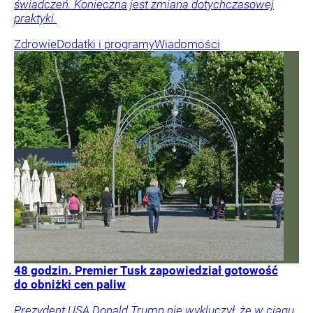
świadczeń. Konieczna jest zmiana dotychczasowej
praktyki.
Zdrowie
Dodatki i programy
Wiadomości
48 godzin. Premier Tusk zapowiedział gotowość
do obniżki cen paliw
Prezydent USA Donald Trump nie wykluczył, że w ciągu