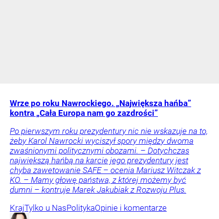
Wrze po roku Nawrockiego. „Największa hańba”
kontra „Cała Europa nam go zazdrości”
Po pierwszym roku prezydentury nic nie wskazuje na to,
żeby Karol Nawrocki wyciszył spory między dwoma
zwaśnionymi politycznymi obozami. – Dotychczas
największą hańbą na karcie jego prezydentury jest
chyba zawetowanie SAFE – ocenia Mariusz Witczak z
KO. – Mamy głowę państwa, z której możemy być
dumni – kontruje Marek Jakubiak z Rozwoju Plus.
Kraj
Tylko u Nas
Polityka
Opinie i komentarze