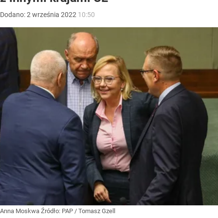
Dodano:
2
września
2022
10:50
Anna Moskwa
Źródło:
PAP
/
Tomasz Gzell