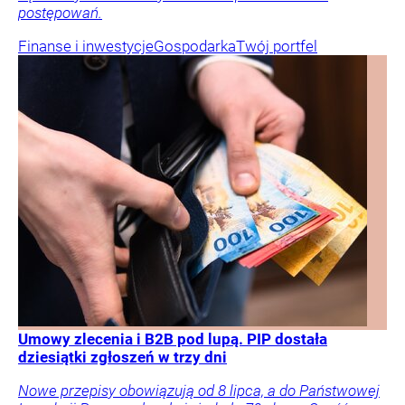
postępowań.
Finanse i inwestycje
Gospodarka
Twój portfel
Umowy zlecenia i B2B pod lupą. PIP dostała
dziesiątki zgłoszeń w trzy dni
Nowe przepisy obowiązują od 8 lipca, a do Państwowej