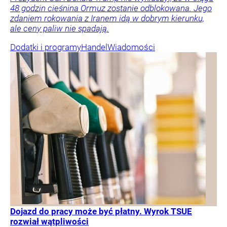
48 godzin cieśnina Ormuz zostanie odblokowana. Jego
zdaniem rokowania z Iranem idą w dobrym kierunku,
ale ceny paliw nie spadają.
Dodatki i programy
Handel
Wiadomości
Dojazd do pracy może być płatny. Wyrok TSUE
rozwiał wątpliwości