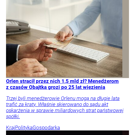
Orlen stracił przez nich 1,5 mld zł? Menedżerom
z czasów Obajtka grozi po 25 lat więzienia
Trzej byli menedżerowie Orlenu mogą na długie lata
trafić za kraty. Właśnie skierowano do sądu akt
oskarżenia w sprawie miliardowych strat państwowej
spółki.
Kraj
Polityka
Gospodarka