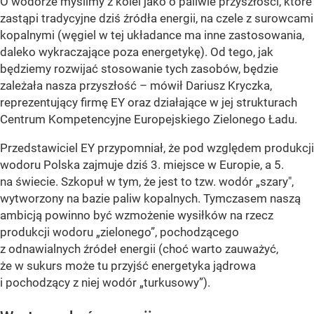
O wodorze myślimy z kolei jako o paliwie przyszłości, które
zastąpi tradycyjne dziś źródła energii, na czele z surowcami
kopalnymi (węgiel w tej układance ma inne zastosowania,
daleko wykraczające poza energetykę). Od tego, jak
będziemy rozwijać stosowanie tych zasobów, będzie
zależała nasza przyszłość – mówił Dariusz Kryczka,
reprezentujący firmę EY oraz działające w jej strukturach
Centrum Kompetencyjne Europejskiego Zielonego Ładu.
Przedstawiciel EY przypomniał, że pod względem produkcji
wodoru Polska zajmuje dziś 3. miejsce w Europie, a 5.
na świecie. Szkopuł w tym, że jest to tzw. wodór „szary",
wytworzony na bazie paliw kopalnych. Tymczasem naszą
ambicją powinno być wzmożenie wysiłków na rzecz
produkcji wodoru „zielonego”, pochodzącego
z odnawialnych źródeł energii (choć warto zauważyć,
że w sukurs może tu przyjść energetyka jądrowa
i pochodzący z niej wodór „turkusowy”).