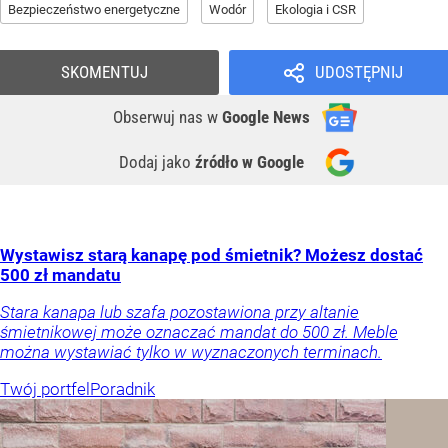
Bezpieczeństwo energetyczne
Wodór
Ekologia i CSR
SKOMENTUJ
UDOSTĘPNIJ
Obserwuj nas
w
Google News
Dodaj jako
źródło w Google
Wystawisz starą kanapę pod śmietnik? Możesz dostać
500 zł mandatu
Stara kanapa lub szafa pozostawiona przy altanie
śmietnikowej może oznaczać mandat do 500 zł. Meble
można wystawiać tylko w wyznaczonych terminach.
Twój portfel
Poradnik