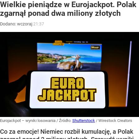
Wielkie pieniądze w Eurojackpot. Polak
zgarnął ponad dwa miliony złotych
Dodano:
wczoraj
21:37
Eurojackpot – wyniki losowania
/ Źródło:
Shutterstock
/
Wirestock Creators
Co za emocje! Niemiec rozbił kumulację, a Polak