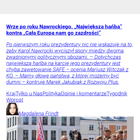
Wrze po roku Nawrockiego. „Największa hańba”
kontra „Cała Europa nam go zazdrości”
Po pierwszym roku prezydentury nic nie wskazuje na to,
żeby Karol Nawrocki wyciszył spory między dwoma
zwaśnionymi politycznymi obozami. – Dotychczas
największą hańbą na karcie jego prezydentury jest
chyba zawetowanie SAFE – ocenia Mariusz Witczak z
KO. – Mamy głowę państwa, z której możemy być
dumni – kontruje Marek Jakubiak z Rozwoju Plus.
Kraj
Tylko u Nas
Polityka
Opinie i komentarze
Tygodnik
Wprost
Magdalena
Frindt