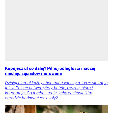
Kupujesz ul co dalej? Pilnuj odległości inaczej
niechęć sąsiadów murowana
Dzisiaj niemal każdy chce mieć własny miód – ule mają
już w Polsce uniwersytety, hotele, muzea, biura i
korporacje. Co trzeba zrobić, żeby w niewielkim
ogrodzie hodować pszczoły?