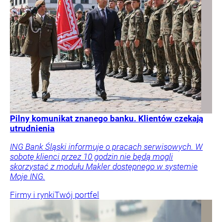
Pilny komunikat znanego banku. Klientów czekają
utrudnienia
ING Bank Śląski informuje o pracach serwisowych. W
sobotę klienci przez 10 godzin nie będą mogli
skorzystać z modułu Makler dostępnego w systemie
Moje ING.
Firmy i rynki
Twój portfel