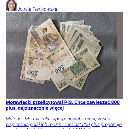
Jowita
Flankowska
Morawiecki przelicytował PiS. Chce zawieszać 800
plus, daje znacznie więcej
Mateusz Morawiecki zaproponował zmianę zasad
wspierania polskich rodzin. Zamiast 800 plus proponuje