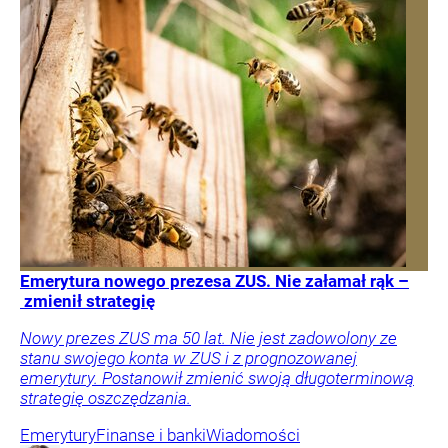
Emerytura nowego prezesa ZUS. Nie załamał rąk –
zmienił strategię
Nowy prezes ZUS ma 50 lat. Nie jest zadowolony ze
stanu swojego konta w ZUS i z prognozowanej
emerytury. Postanowił zmienić swoją długoterminową
strategię oszczędzania.
Emerytury
Finanse i banki
Wiadomości