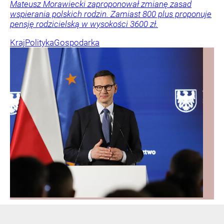
Mateusz Morawiecki zaproponował zmianę zasad
wspierania polskich rodzin. Zamiast 800 plus proponuje
pensję rodzicielską w wysokości 3600 zł.
Kraj
Polityka
Gospodarka