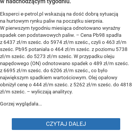
w nadchodzącym tygodniu.
Eksperci e-petrol.pl wskazują na dość dobrą sytuacją
na hurtowym rynku paliw na początku sierpnia.
W pierwszym tygodniu miesiąca odnotowano wyraźny
spadek cen podstawowych paliw. –
Cena Pb98 spadła
z 6437 zł/m sześc. do 5974 zł/m sześc., czyli o 463 zł/m
sześc. Pb95 potaniała o 464 zł/m sześc. z poziomu 5738
zł/m sześc. do 5273 zł/m sześc. W przypadku oleju
napędowego (ON) odnotowano spadek o 489 zł/m sześc.
z 6695 zł/m sześc. do 6206 zł/m sześc., co było
największym spadkiem wartościowym. Olej opałowy
obniżył cenę o 444 zł/m sześc. z 5262 zł/m sześc. do 4818
zł/m sześc.
– wyliczają analitycy.
Gorzej wyglądała...
CZYTAJ DALEJ