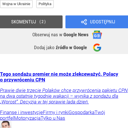
Wojna w Ukrainie
Polityka
SKOMENTUJ
UDOSTĘPNIJ
2
Obserwuj nas
w
Google News
Dodaj jako
źródło w Google
Tego sondażu premier nie może zlekceważyć. Polacy
o przywróceniu CPN
Prawie dwie trzecie Polaków chce przywrócenia pakietu CPN
na dwa ostatnie tygodnie wakacji – wynika z sondażu dla
„Wprost”. Decyzja w tej sprawie lada dzień.
Finanse i inwestycje
Firmy i rynki
Gospodarka
Twój
portfel
Motoryzacja
Tylko u Nas