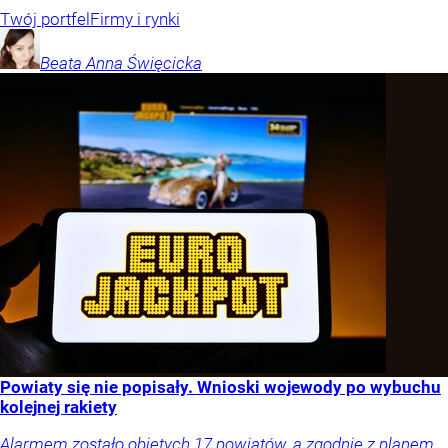
Twój portfel
Firmy i rynki
Beata Anna
Święcicka
Powiaty się nie popisały. Wnioski wojewody po wybuchu
kolejnej rakiety
Alarmem zostało objętych 17 powiatów, a zgodnie z planem