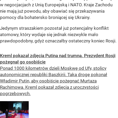
w negocjacjach z Unią Europejską i NATO. Kraje Zachodu
nie mają już powodu, aby obawiać się przekazywania
pomocy dla bohatersko broniącej się Ukrainy.
Jedynym straszakiem pozostał już potencjalny konflikt
atomowy, który wydaje się jednak niezwykle mało
prawdopodobny, gdyż oznaczałby ostateczny koniec Rosji.
Kreml pokazał zdjęcia Putina nad trumną. Prezydent Rosji
pożegnał go osobiście
Ponad 1000 kilometrów dzieli Moskwę od Ufy, stolicy
autonomicznej republiki Baszkirii. Taką drogę pokonał
Władimir Putin, aby osobiście pożegnać Murtaza
Rachimowa. Kreml pokazał zdjęcia z uroczystości
pogrzebowych.