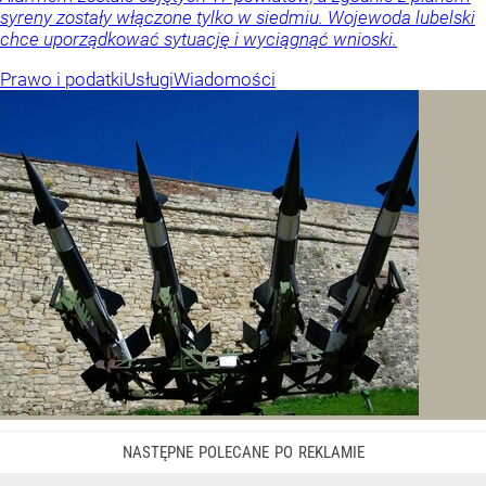
syreny zostały włączone tylko w siedmiu. Wojewoda lubelski
chce uporządkować sytuację i wyciągnąć wnioski.
Prawo i podatki
Usługi
Wiadomości