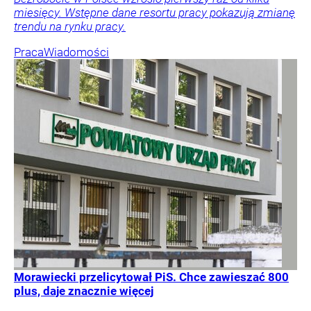
miesięcy. Wstępne dane resortu pracy pokazują zmianę
trendu na rynku pracy.
Praca
Wiadomości
Morawiecki przelicytował PiS. Chce zawieszać 800
plus, daje znacznie więcej