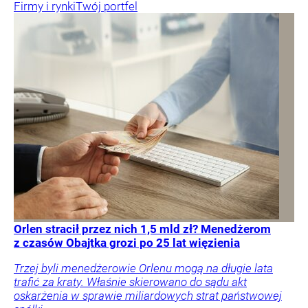
Firmy i rynki
Twój portfel
Orlen stracił przez nich 1,5 mld zł? Menedżerom
z czasów Obajtka grozi po 25 lat więzienia
Trzej byli menedżerowie Orlenu mogą na długie lata
trafić za kraty. Właśnie skierowano do sądu akt
oskarżenia w sprawie miliardowych strat państwowej