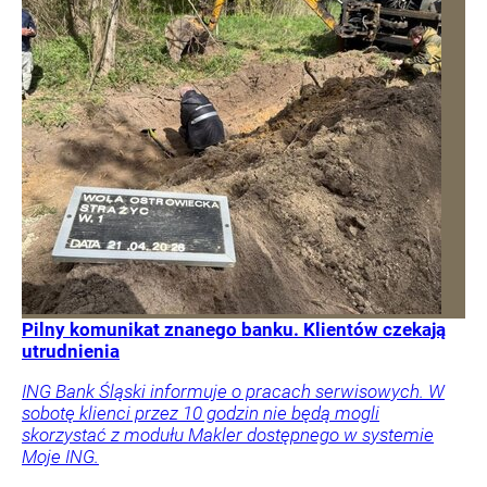
Pilny komunikat znanego banku. Klientów czekają
utrudnienia
ING Bank Śląski informuje o pracach serwisowych. W
sobotę klienci przez 10 godzin nie będą mogli
skorzystać z modułu Makler dostępnego w systemie
Moje ING.