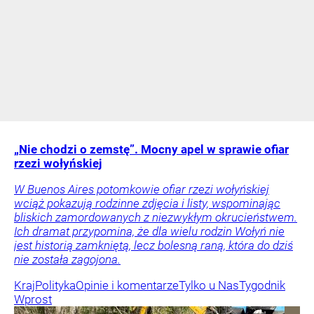
„Nie chodzi o zemstę”. Mocny apel w sprawie ofiar
rzezi wołyńskiej
W Buenos Aires potomkowie ofiar rzezi wołyńskiej
wciąż pokazują rodzinne zdjęcia i listy, wspominając
bliskich zamordowanych z niezwykłym okrucieństwem.
Ich dramat przypomina, że dla wielu rodzin Wołyń nie
jest historią zamkniętą, lecz bolesną raną, która do dziś
nie została zagojona.
Kraj
Polityka
Opinie i komentarze
Tylko u Nas
Tygodnik
Wprost