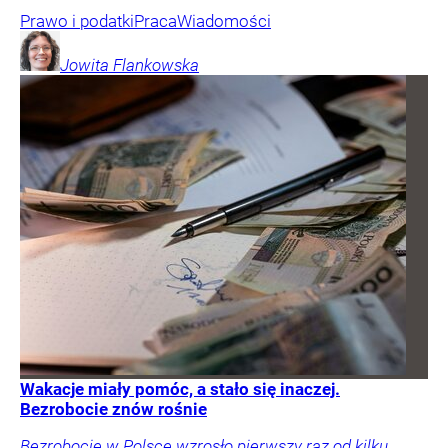
Prawo i podatki
Praca
Wiadomości
Jowita
Flankowska
Wakacje miały pomóc, a stało się inaczej.
Bezrobocie znów rośnie
Bezrobocie w Polsce wzrosło pierwszy raz od kilku