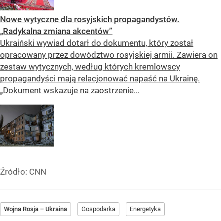
Nowe wytyczne dla rosyjskich propagandystów.
„Radykalna zmiana akcentów”
Ukraiński wywiad dotarł do dokumentu, który został
opracowany przez dowództwo rosyjskiej armii. Zawiera on
zestaw wytycznych, według których kremlowscy
propagandyści mają relacjonować napaść na Ukrainę.
„Dokument wskazuje na zaostrzenie...
Źródło:
CNN
Wojna Rosja – Ukraina
Gospodarka
Energetyka