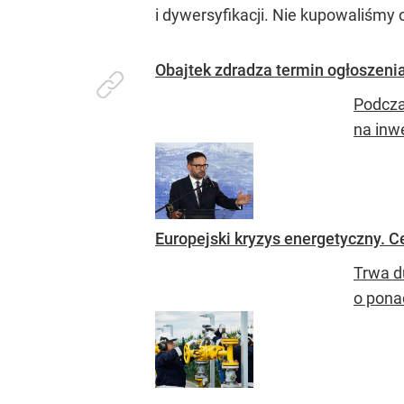
i dywersyfikacji. Nie kupowaliśmy
Obajtek zdradza termin ogłoszenia
Podcza
na inw
Europejski kryzys energetyczny. C
Trwa d
o pona