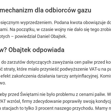
mechanizm dla odbiorców gazu
esięcznym wyprzedzeniem. Podana kwota obowiązuje do
ami. Na początku, w czasie wojny nie dało się tego zrobi
otych –
powiedział Daniel Obajtek.
iw? Obajtek odpowiada
e do zarzutów dotyczących zawyżania cen paliw przed koń
bić straty, które miało przynieść podwyższenie VAT-u na 
efekt zakończenia działania tarczy antyinflacyjnej. Kom
wo.
żeby przed Świętami nie było problemu z cenami paliw. Wi
T wzrósł, firmy zdecydowanie poprawiły swoją kondycj
ch stacjach to tylko 3 procent naszego przychodu. Mamy 