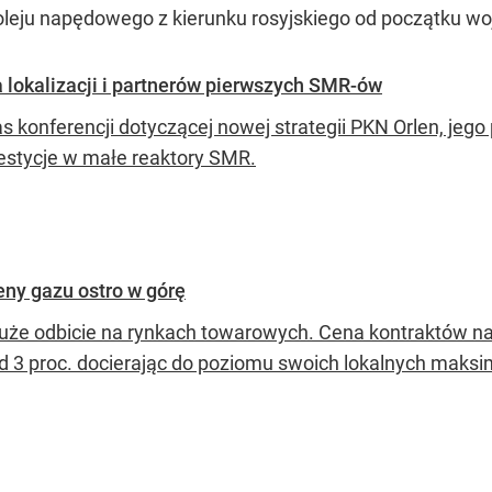
 oleju napędowego z kierunku rosyjskiego od początku wo
 lokalizacji i partnerów pierwszych SMR-ów
s konferencji dotyczącej nowej strategii PKN Orlen, jego
estycje w małe reaktory SMR.
eny gazu ostro w górę
uże odbicie na rynkach towarowych. Cena kontraktów na
d 3 proc. docierając do poziomu swoich lokalnych maksim