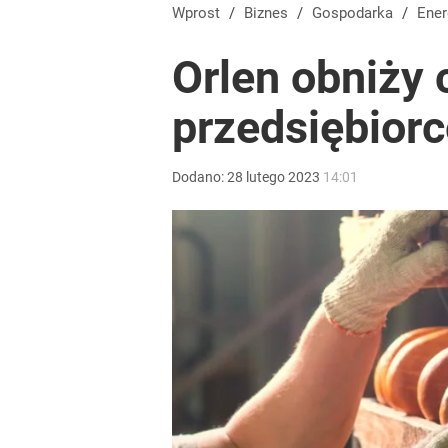
Wprost
/
Biznes
/
Gospodarka
/
Ene
Orlen obniży 
przedsiębior
Dodano:
28
lutego
2023
14:01