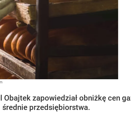
om
l Obajtek zapowiedział obniżkę cen g
 średnie przedsiębiorstwa.