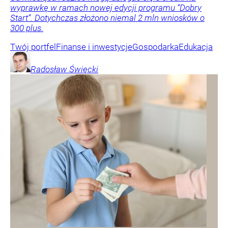
wyprawkę w ramach nowej edycji programu “Dobry
Start”. Dotychczas złożono niemal 2 mln wniosków o
300 plus.
Twój portfel
Finanse i inwestycje
Gospodarka
Edukacja
Radosław
Święcki