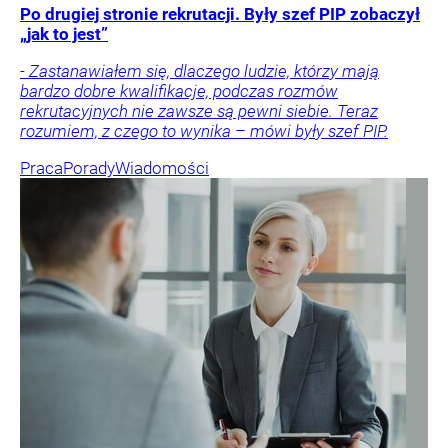
Po drugiej stronie rekrutacji. Były szef PIP zobaczył
„jak to jest”
- Zastanawiałem się, dlaczego ludzie, którzy mają
bardzo dobre kwalifikacje, podczas rozmów
rekrutacyjnych nie zawsze są pewni siebie. Teraz
rozumiem, z czego to wynika – mówi były szef PIP.
Praca
Porady
Wiadomości