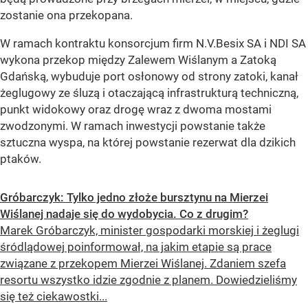
zostanie ona przekopana.
W ramach kontraktu konsorcjum firm N.V.Besix SA i NDI SA
wykona przekop między Zalewem Wiślanym a Zatoką
Gdańską, wybuduje port osłonowy od strony zatoki, kanał
żeglugowy ze śluzą i otaczającą infrastrukturą techniczną,
punkt widokowy oraz drogę wraz z dwoma mostami
zwodzonymi. W ramach inwestycji powstanie także
sztuczna wyspa, na której powstanie rezerwat dla dzikich
ptaków.
Gróbarczyk: Tylko jedno złoże bursztynu na Mierzei
Wiślanej nadaje się do wydobycia. Co z drugim?
Marek Gróbarczyk, minister gospodarki morskiej i żeglugi
śródlądowej poinformował, na jakim etapie są prace
związane z przekopem Mierzei Wiślanej. Zdaniem szefa
resortu wszystko idzie zgodnie z planem. Dowiedzieliśmy
się też ciekawostki...