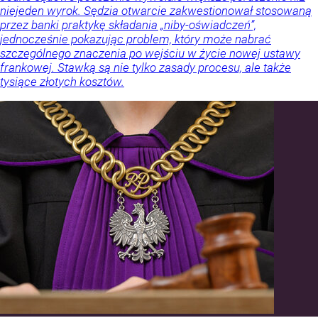
niejeden wyrok. Sędzia otwarcie zakwestionował stosowaną
przez banki praktykę składania „niby-oświadczeń”,
jednocześnie pokazując problem, który może nabrać
szczególnego znaczenia po wejściu w życie nowej ustawy
frankowej. Stawką są nie tylko zasady procesu, ale także
tysiące złotych kosztów.