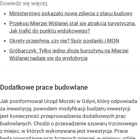
Ministerstwo pokazało nowe zdjęcia z placu budowy
Przekop Mierzei Wiślanej stał się atrakcją turystyczną.
Jak trafić do punktu widokowego?
Okręty przepłyną, czy nie? Spór posłanki i MON
Gróbarczyk: Tylko jedno złoże bursztynu na Mierzei
Wiślanej nadaje się do wydobycia
Dodatkowe prace budowlane
Jak poinformował Urząd Morski w Gdyni, który odpowiada
za inwestycję, powodem modyfikacji budżetu inwestycji
jest konieczność przeprowadzenia dodatkowych prac
budowlanych. Chodzi o przesadzenie szuwaru trzcinowego
z miejsc, w których wykonywana jest inwestycja. Prace
będą prowadzone przy brzegach mierzei, w miejscu, gdzie