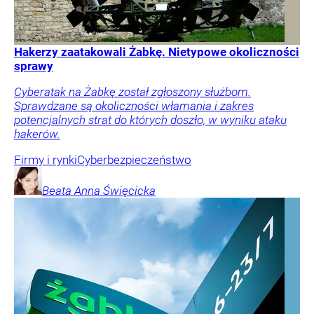
Hakerzy zaatakowali Żabkę. Nietypowe okoliczności
sprawy
Cyberatak na Żabkę został zgłoszony służbom.
Sprawdzane są okoliczności włamania i zakres
potencjalnych strat do których doszło, w wyniku ataku
hakerów.
Firmy i rynki
Cyberbezpieczeństwo
Beata Anna
Święcicka