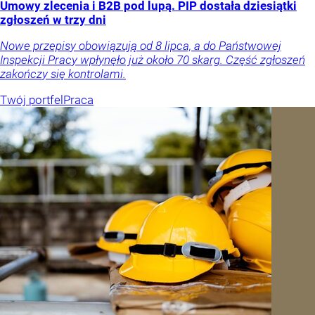
Umowy zlecenia i B2B pod lupą. PIP dostała dziesiątki
zgłoszeń w trzy dni
Nowe przepisy obowiązują od 8 lipca, a do Państwowej
Inspekcji Pracy wpłynęło już około 70 skarg. Część zgłoszeń
zakończy się kontrolami.
Twój portfel
Praca