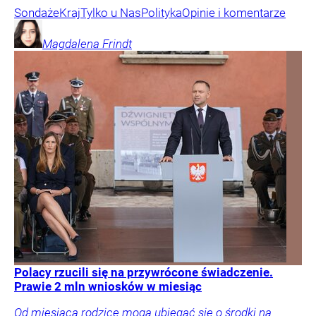
Sondaże
Kraj
Tylko u Nas
Polityka
Opinie i komentarze
Magdalena
Frindt
Polacy rzucili się na przywrócone świadczenie.
Prawie 2 mln wniosków w miesiąc
Od miesiąca rodzice mogą ubiegać się o środki na