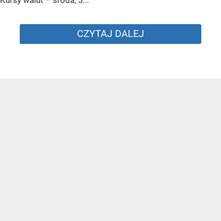
Kursy walut – środa, 5...
CZYTAJ DALEJ