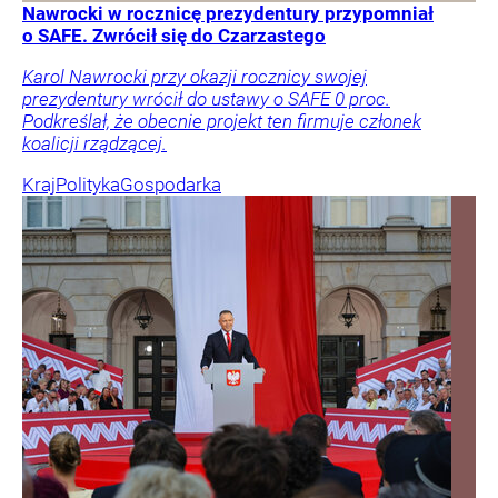
Nawrocki w rocznicę prezydentury przypomniał
o SAFE. Zwrócił się do Czarzastego
Karol Nawrocki przy okazji rocznicy swojej
prezydentury wrócił do ustawy o SAFE 0 proc.
Podkreślał, że obecnie projekt ten firmuje członek
koalicji rządzącej.
Kraj
Polityka
Gospodarka