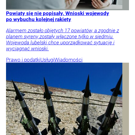
Powiaty się nie popisały. Wnioski wojewody
po wybuchu kolejnej rakiety
Alarmem zostało objętych 17 powiatów, a zgodnie z
planem syreny zostały włączone tylko w siedmiu.
Wojewoda lubelski chce uporządkować sytuację i
wyciągnąć wnioski.
Prawo i podatki
Usługi
Wiadomości