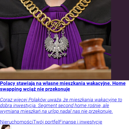
Polacy stawiają na własne mieszkania wakacyjne. Home
swapping wciąż nie przekonuje
Coraz więcej Polaków uważa, że mieszkania wakacyjne to
dobra inwestycja. Segment second home rośnie, ale
wymiana mieszkań na urlop nadal nas nie przekonuje.
Nieruchomości
Twój portfel
Finanse i inwestycje