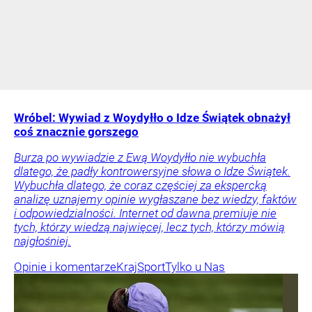
Wróbel: Wywiad z Woydyłło o Idze Świątek obnażył
coś znacznie gorszego
Burza po wywiadzie z Ewą Woydyłło nie wybuchła
dlatego, że padły kontrowersyjne słowa o Idze Świątek.
Wybuchła dlatego, że coraz częściej za ekspercką
analizę uznajemy opinie wygłaszane bez wiedzy, faktów
i odpowiedzialności. Internet od dawna premiuje nie
tych, którzy wiedzą najwięcej, lecz tych, którzy mówią
najgłośniej.
Opinie i komentarze
Kraj
Sport
Tylko u Nas