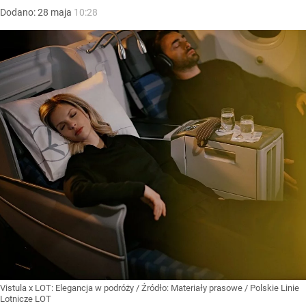
Dodano:
28
maja
10:28
Vistula x LOT: Elegancja w podróży
/ Źródło:
Materiały prasowe
/
Polskie Linie
Lotnicze LOT