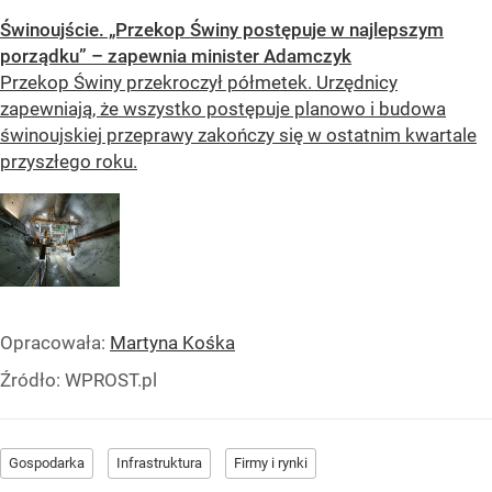
Świnoujście. „Przekop Świny postępuje w najlepszym
porządku” – zapewnia minister Adamczyk
Przekop Świny przekroczył półmetek. Urzędnicy
zapewniają, że wszystko postępuje planowo i budowa
świnoujskiej przeprawy zakończy się w ostatnim kwartale
przyszłego roku.
Opracowała:
Martyna Kośka
Źródło:
WPROST.pl
Gospodarka
Infrastruktura
Firmy i rynki