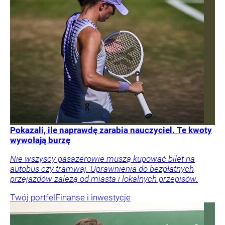
Pokazali, ile naprawdę zarabia nauczyciel. Te kwoty
wywołają burzę
Nie wszyscy pasażerowie muszą kupować bilet na
autobus czy tramwaj. Uprawnienia do bezpłatnych
przejazdów zależą od miasta i lokalnych przepisów.
Twój portfel
Finanse i inwestycje