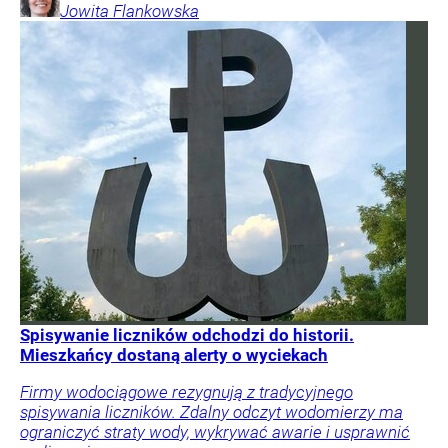
Jowita
Flankowska
Spisywanie liczników odchodzi do historii.
Mieszkańcy dostaną alerty o wyciekach
Firmy wodociągowe rezygnują z tradycyjnego
spisywania liczników. Zdalny odczyt wodomierzy ma
ograniczyć straty wody, wykrywać awarie i usprawnić