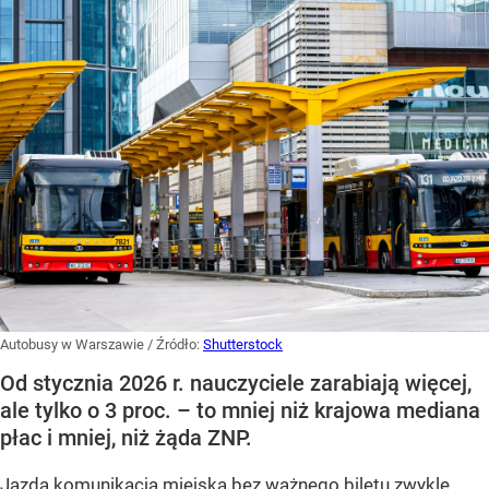
Autobusy w Warszawie
/ Źródło:
Shutterstock
Od stycznia 2026 r. nauczyciele zarabiają więcej,
ale tylko o 3 proc. – to mniej niż krajowa mediana
płac i mniej, niż żąda ZNP.
Jazda komunikacją miejską bez ważnego biletu zwykle