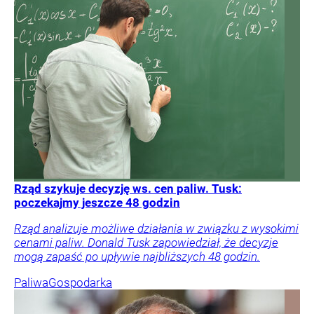
Rząd szykuje decyzję ws. cen paliw. Tusk:
poczekajmy jeszcze 48 godzin
Rząd analizuje możliwe działania w związku z wysokimi
cenami paliw. Donald Tusk zapowiedział, że decyzje
mogą zapaść po upływie najbliższych 48 godzin.
Paliwa
Gospodarka