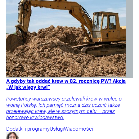
A gdyby tak oddać krew w 82. rocznicę PW? Akcja
„W jak więzy krwi”
Powstańcy warszawscy przelewali krew w walce o
wolną Polskę. Ich pamięć można dziś uczcić także
przelewając krew, ale w szczytnym celu – przez
honorowe krwiodawstwo.
Dodatki i programy
Usługi
Wiadomości