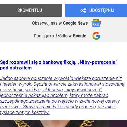
SKOMENTUJ
UDOSTĘPNIJ
Obserwuj nas
w
Google News
Dodaj jako
źródło w Google
Sąd rozprawił się z bankową fikcją. „Niby-potrącenia”
pod ostrzałem
Jedno sądowe pouczenie wywołało większe poruszenie niż
niejeden wyrok. Sędzia otwarcie zakwestionował stosowaną
przez banki praktykę składania „niby-oświadczeń”,
jednocześnie pokazując problem, który może nabrać
szczególnego znaczenia po wejściu w życie nowej ustawy
frankowej. Stawką są nie tylko zasady procesu, ale także
tysiące złotych kosztów.