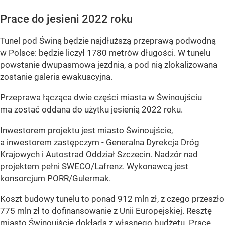
Prace do jesieni 2022 roku
Tunel pod Świną będzie najdłuższą przeprawą podwodną
w Polsce: będzie liczył 1780 metrów długości. W tunelu
powstanie dwupasmowa jezdnia, a pod nią zlokalizowana
zostanie galeria ewakuacyjna.
Przeprawa łącząca dwie części miasta w Świnoujściu
ma zostać oddana do użytku jesienią 2022 roku.
Inwestorem projektu jest miasto Świnoujście,
a inwestorem zastępczym - Generalna Dyrekcja Dróg
Krajowych i Autostrad Oddział Szczecin. Nadzór nad
projektem pełni SWECO/Lafrenz. Wykonawcą jest
konsorcjum PORR/Gulermak.
Koszt budowy tunelu to ponad 912 mln zł, z czego przeszło
775 mln zł to dofinansowanie z Unii Europejskiej. Resztę
miasto Świnoujście dokłada z własnego budżetu. Prace