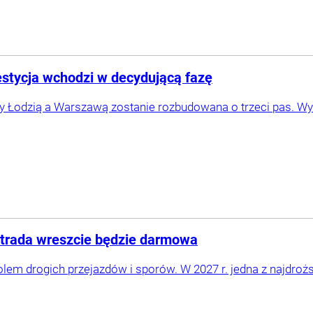
stycja wchodzi w decydującą fazę
y Łodzią a Warszawą zostanie rozbudowana o trzeci pas. 
ostrada wreszcie będzie darmowa
olem drogich przejazdów i sporów. W 2027 r. jedna z najdrożs