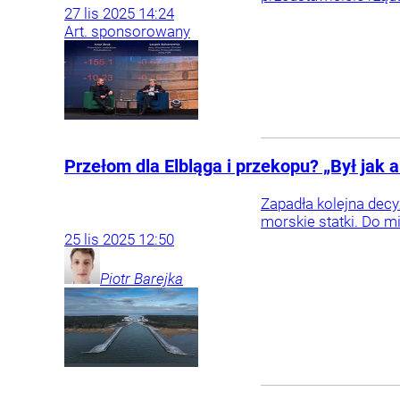
27
lis
2025
14:24
Art. sponsorowany
Przełom dla Elbląga i przekopu? „Był jak 
Zapadła kolejna decy
morskie statki. Do 
25
lis
2025
12:50
Piotr
Barejka