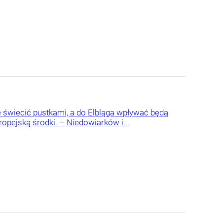
ie świecić pustkami, a do Elbląga wpływać będą
pejską środki. – Niedowiarków i...