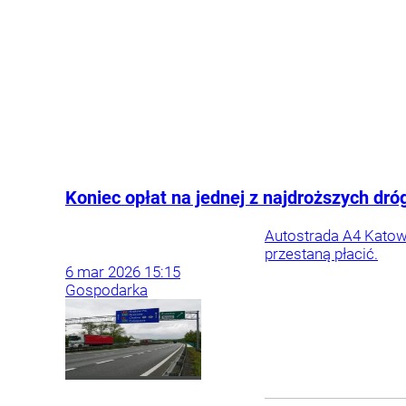
Koniec opłat na jednej z najdroższych dró
Autostrada A4 Katow
przestaną płacić.
6
mar
2026
15:15
Gospodarka