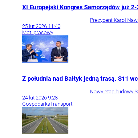
XI Europejski Kongres Samorządów już 2
Prezydent Karol Naw
25
lut
2026
11:40
Mat. prasowy
Z południa nad Bałtyk jedną trasą. S11 w
Nowy etap budowy S1
24
lut
2026
9:28
Gospodarka
Transport