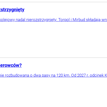
strzygnięty
olejowy nadal nierozstrzygnięty: Torpol i Mirbud składają w
kierowców?
nie rozbudowana o dwa pasy na 120 km. Od 2027 r. odcinek