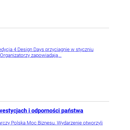
edycja 4 Design Days przyciągnie w styczniu
Organizatorzy zapowiadają...
westycjach i odporności państwa
czy Polska Moc Biznesu. Wydarzenie otworzyli