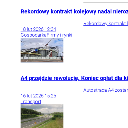
Rekordowy kontrakt kolejowy nadal nieroz
Rekordowy kontrakt k
18
lut
2026
12:34
Gospodarka
Firmy i rynki
A4 przejdzie rewolucję. Koniec opłat dla 
Autostrada A4 zosta
16
lut
2026
15:25
Transport