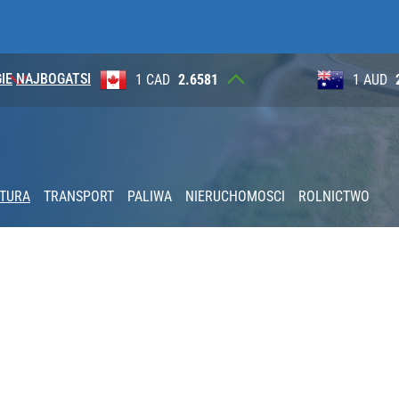
IE
NAJBOGATSI
4
1 CAD
2.6581
1 AUD
KTURA
TRANSPORT
PALIWA
NIERUCHOMOSCI
ROLNICTWO