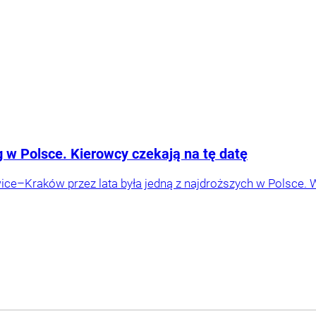
g w Polsce. Kierowcy czekają na tę datę
ice–Kraków przez lata była jedną z najdroższych w Polsce. 