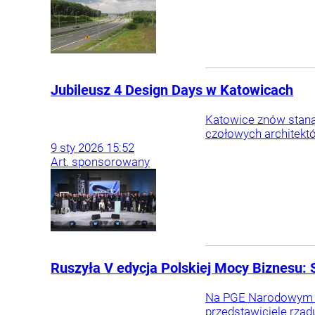
Jubileusz 4 Design Days w Katowicach
Katowice znów staną 
czołowych architektó
9
sty
2026
15:52
Art. sponsorowany
Ruszyła V edycja Polskiej Mocy Biznesu:
Na PGE Narodowym ru
przedstawiciele rząd