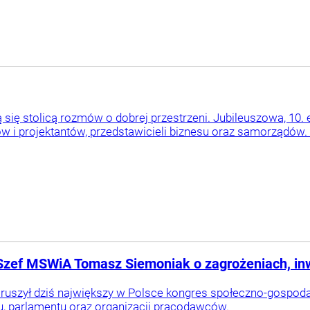
się stolicą rozmów o dobrej przestrzeni. Jubileuszowa, 10. 
w i projektantów, przedstawicieli biznesu oraz samorządów. 
 Szef MSWiA Tomasz Siemoniak o zagrożeniach, in
szył dziś największy w Polsce kongres społeczno-gospodar
u, parlamentu oraz organizacji pracodawców.