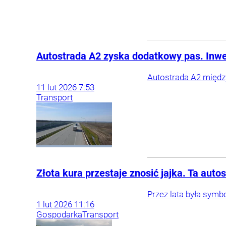
Autostrada A2 zyska dodatkowy pas. Inwe
Autostrada A2 międz
11
lut
2026
7:53
Transport
Złota kura przestaje znosić jajka. Ta aut
Przez lata była symb
1
lut
2026
11:16
Gospodarka
Transport