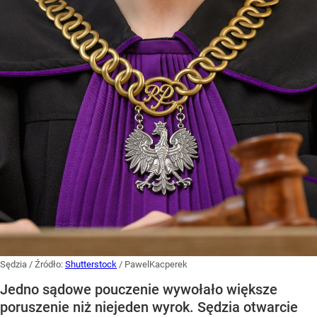
Sędzia
/ Źródło:
Shutterstock
/
PawelKacperek
Jedno sądowe pouczenie wywołało większe
poruszenie niż niejeden wyrok. Sędzia otwarcie