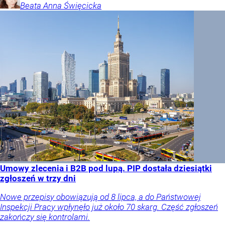
Beata Anna
Święcicka
Umowy zlecenia i B2B pod lupą. PIP dostała dziesiątki
zgłoszeń w trzy dni
Nowe przepisy obowiązują od 8 lipca, a do Państwowej
Inspekcji Pracy wpłynęło już około 70 skarg. Część zgłoszeń
zakończy się kontrolami.