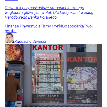
Czwartek przynosi dalsze umocnienie złotego
względem głównych walut. Oto kursy walut według
Narodowego Banku Polskiego.
Finanse i inwestycje
Firmy i rynki
Gospodarka
Twój
portfel
Radosław
Święcki