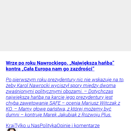
Wrze po roku Nawrockiego. „Największa hańba”
kontra „Cała Europa nam go zazdrości”
Po pierwszym roku prezydentury nic nie wskazuje na to,
żeby Karol Nawrocki wyciszył spory między dwoma
zwaśnionymi politycznymi obozami. – Dotychczas
największą hańbą na karcie jego prezydentury jest
chyba zawetowanie SAFE – ocenia Mariusz Witczak z
KO. – Mamy głowę państwa, z której możemy być
dumni – kontruje Marek Jakubiak z Rozwoju Plus.
Kraj
Tylko u Nas
Polityka
Opinie i komentarze