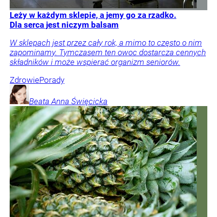
Leży w każdym sklepie, a jemy go za rzadko.
Dla serca jest niczym balsam
W sklepach jest przez cały rok, a mimo to często o nim
zapominamy. Tymczasem ten owoc dostarcza cennych
składników i może wspierać organizm seniorów.
Zdrowie
Porady
Beata Anna
Święcicka