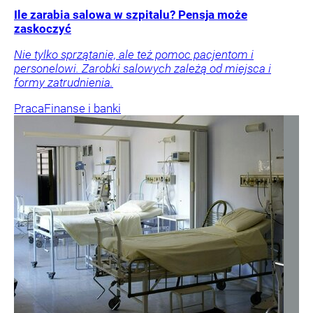
Ile zarabia salowa w szpitalu? Pensja może
zaskoczyć
Nie tylko sprzątanie, ale też pomoc pacjentom i
personelowi. Zarobki salowych zależą od miejsca i
formy zatrudnienia.
Praca
Finanse i banki