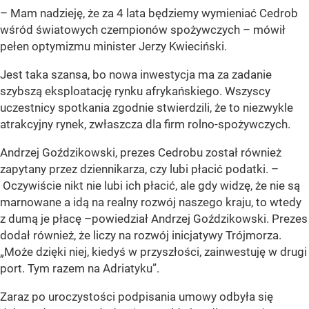
– Mam nadzieję, że za 4 lata będziemy wymieniać Cedrob
wśród światowych czempionów spożywczych – mówił
pełen optymizmu minister Jerzy Kwieciński.
Jest taka szansa, bo nowa inwestycja ma za zadanie
szybszą eksploatację rynku afrykańskiego. Wszyscy
uczestnicy spotkania zgodnie stwierdzili, że to niezwykle
atrakcyjny rynek, zwłaszcza dla firm rolno-spożywczych.
Andrzej Goździkowski, prezes Cedrobu został również
zapytany przez dziennikarza, czy lubi płacić podatki. –
Oczywiście nikt nie lubi ich płacić, ale gdy widzę, że nie są
marnowane a idą na realny rozwój naszego kraju, to wtedy
z dumą je płacę –powiedział Andrzej Goździkowski. Prezes
dodał również, że liczy na rozwój inicjatywy Trójmorza.
„Może dzięki niej, kiedyś w przyszłości, zainwestuję w drugi
port. Tym razem na Adriatyku”
.
Zaraz po uroczystości podpisania umowy odbyła się