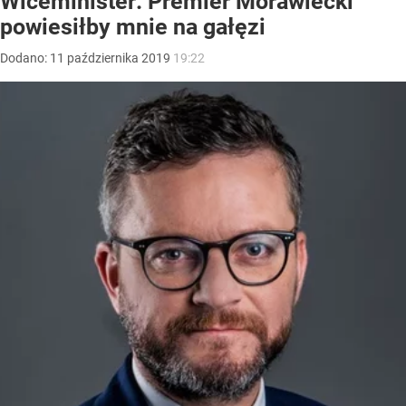
Wiceminister: Premier Morawiecki
powiesiłby mnie na gałęzi
Dodano:
11
października
2019
19:22