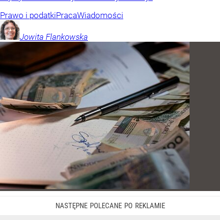
Prawo i podatki
Praca
Wiadomości
Jowita
Flankowska