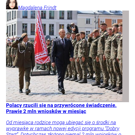
Magdalena
Frindt
Polacy rzucili się na przywrócone świadczenie.
Prawie 2 mln wniosków w miesiąc
Od miesiąca rodzice mogą ubiegać się o środki na
wyprawkę w ramach nowej edycji programu “Dobry
Start”. Dotychczas złożono niemal 2 mln wniosków o