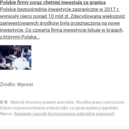
Polskie firmy coraz chętniej inwestują za granicą
Polskie bezpośrednie inwestycje zagraniczne w 2017 r.
wyniosły nieco ponad 10 mld zł. Zdecydowana większość
zainwestowanych środków była przeznaczona na nowe
inwestycje. Co czwarta firma inwestycje lokuje w krajach,
z którymi Polska...
Źródło:
Wprost
© ℗
Materiał chroniony prawem autorskim. Wszelkie prawa zastrzeżone.
Dalsze rozpowszechnianie artykułu tylko za zgodą wydawcy tygodnika
Wprost.
Regulamin i warunki licencjonowania materiałów prasowych
.