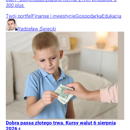
300 plus.
Twój portfel
Finanse i inwestycje
Gospodarka
Edukacja
Radosław
Święcki
Dobra passa złotego trwa. Kursy walut 6 sierpnia
2026 r.