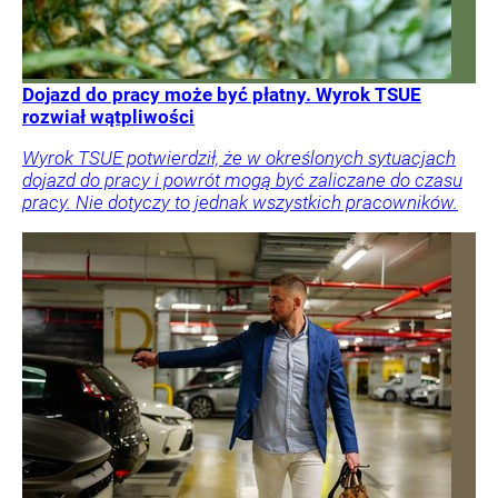
Dojazd do pracy może być płatny. Wyrok TSUE
rozwiał wątpliwości
Wyrok TSUE potwierdził, że w określonych sytuacjach
dojazd do pracy i powrót mogą być zaliczane do czasu
pracy. Nie dotyczy to jednak wszystkich pracowników.