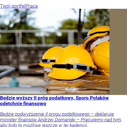
Twój portfel
Praca
Będzie wyższy II próg podatkowy. Sporo Polaków
odetchnie finansowo
Będzie podwyższenie II progu podatkowego – deklaruje
minister finansów Andrzej Domański – Pracujemy nad tym,
aby było to możliwe jeszcze w tej kadencji.