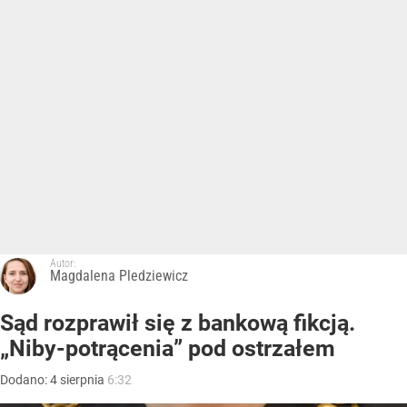
Autor:
Magdalena Pledziewicz
Sąd rozprawił się z bankową fikcją.
„Niby-potrącenia” pod ostrzałem
Dodano:
4
sierpnia
6:32