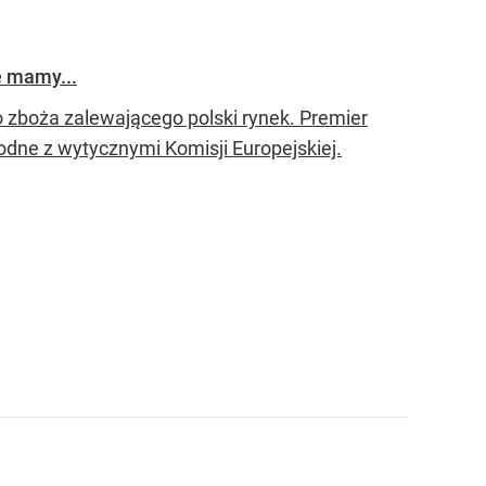
e mamy...
 zboża zalewającego polski rynek. Premier
odne z wytycznymi Komisji Europejskiej.