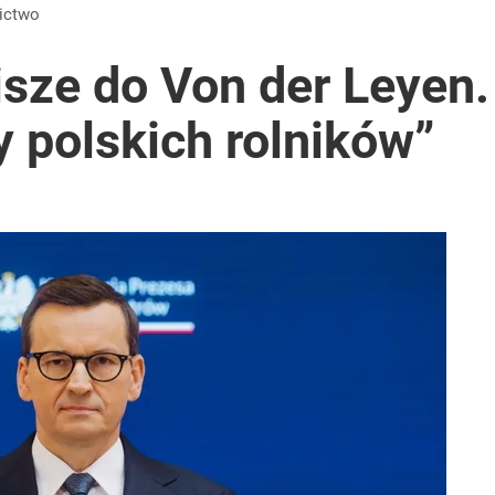
lnej kolekcji kapsułowej
nictwo
sze do Von der Leyen.
 polskich rolników”
2030 roku?
i go Polacy. Sondaż dla „Wprost”