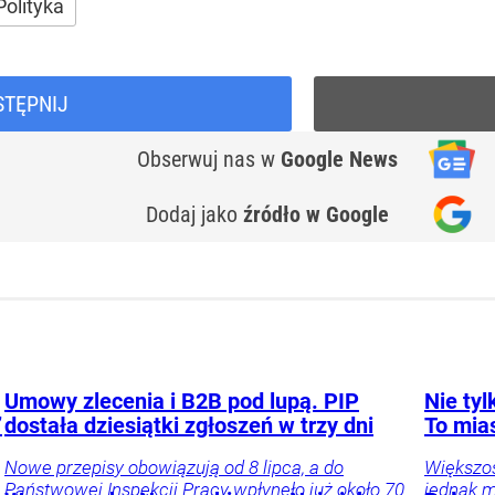
Polityka
STĘPNIJ
Obserwuj nas
w
Google News
Dodaj jako
źródło w Google
Umowy zlecenia i B2B pod lupą. PIP
Nie ty
”
dostała dziesiątki zgłoszeń w trzy dni
To mia
Nowe przepisy obowiązują od 8 lipca, a do
Większo
Państwowej Inspekcji Pracy wpłynęło już około 70
jednak m