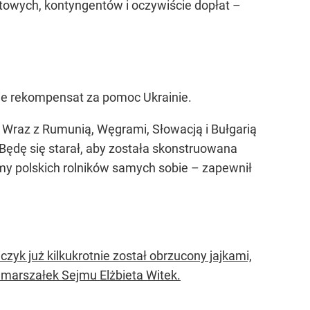
owych, kontyngentów i oczywiście dopłat –
wie rekompensat za pomoc Ukrainie.
o. Wraz z Rumunią, Węgrami, Słowacją i Bułgarią
Będę się starał, aby została skonstruowana
imy polskich rolników samych sobie –
zapewnił
czyk już kilkukrotnie został obrzucony jajkami,
ę marszałek Sejmu Elżbieta Witek.