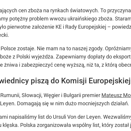
jących cen zboża na rynkach światowych. To przyczyna 
amy potężny problem wwozu ukraińskiego zboża. Staramy 
było pierwotne założenie KE i Rady Europejskiej –
powiedzi
cki.
olsce zostaje. Nie mam na to naszej zgody. Opróżniam
że z Polski wyjeżdża. Zapewniamy dopłaty do eksportu 
e żniwa i zabezpieczyć cenę wyższą, niż ta, z którą obecn
wiednicy piszą do Komisji Europejskiej
umunii, Słowacji, Węgier i Bułgarii premier
Mateusz Mora
 Leyen. Domagają się w nim dużo mocniejszych działań.
i napisaliśmy list do Ursuli Von der Leyen. Wezwaliśmy 
u klęska. Polska zorganizowała wspólny list, który został