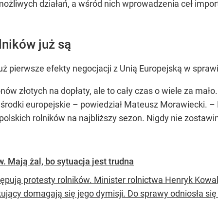
żliwych działań, a wśród nich wprowadzenia ceł import
lników już są
już pierwsze efekty negocjacji z Unią Europejską w spra
nów złotych na dopłaty, ale to cały czas o wiele za mał
środki europejskie –
powiedział Mateusz Morawiecki.
– 
polskich rolników na najbliższy sezon. Nigdy nie zostaw
 Mają żal, bo sytuacja jest trudna
ępują protesty rolników. Minister rolnictwa Henryk Kowal
jkujący domagają się jego dymisji. Do sprawy odniosła si