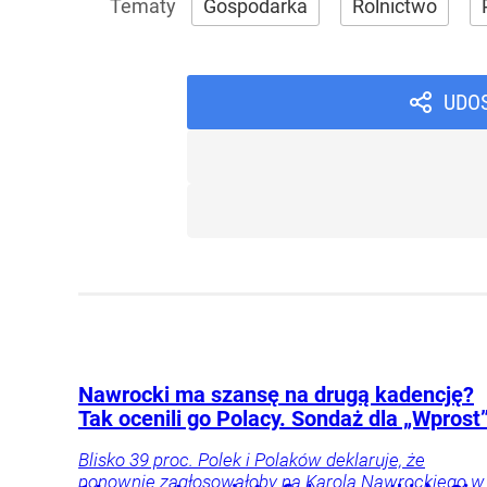
Gospodarka
Rolnictwo
UDO
Nawrocki ma szansę na drugą kadencję?
Tak ocenili go Polacy. Sondaż dla „Wprost
Blisko 39 proc. Polek i Polaków deklaruje, że
ponownie zagłosowałoby na Karola Nawrockiego w