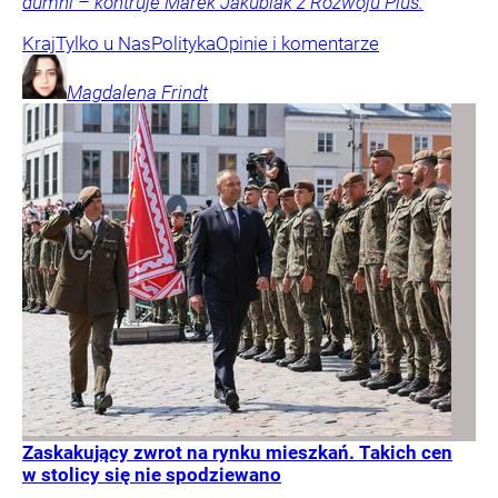
dumni – kontruje Marek Jakubiak z Rozwoju Plus.
Kraj
Tylko u Nas
Polityka
Opinie i komentarze
Magdalena
Frindt
Zaskakujący zwrot na rynku mieszkań. Takich cen
w stolicy się nie spodziewano