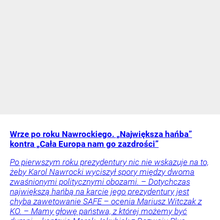
Wrze po roku Nawrockiego. „Największa hańba”
kontra „Cała Europa nam go zazdrości”
Po pierwszym roku prezydentury nic nie wskazuje na to,
żeby Karol Nawrocki wyciszył spory między dwoma
zwaśnionymi politycznymi obozami. – Dotychczas
największą hańbą na karcie jego prezydentury jest
chyba zawetowanie SAFE – ocenia Mariusz Witczak z
KO. – Mamy głowę państwa, z której możemy być