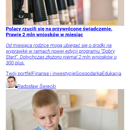
Polacy rzucili się na przywrócone świadczenie.
Prawie 2 mln wniosków w miesiąc
Od miesiąca rodzice mogą ubiegać się o środki na
wyprawkę w ramach nowej edycji programu “Dobry
Start”. Dotychczas złożono niemal 2 mln wniosków o
300 plus.
Twój portfel
Finanse i inwestycje
Gospodarka
Edukacja
Radosław
Święcki