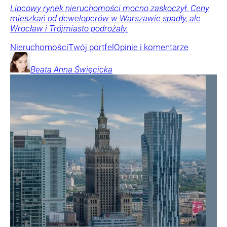
Lipcowy rynek nieruchomości mocno zaskoczył. Ceny
mieszkań od deweloperów w Warszawie spadły, ale
Wrocław i Trójmiasto podrożały.
Nieruchomości
Twój portfel
Opinie i komentarze
Beata Anna
Święcicka