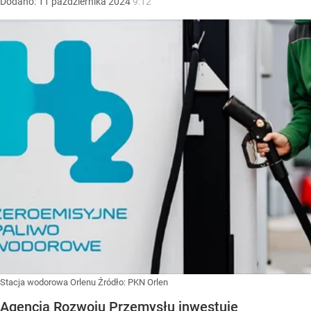
Dodano:
11
października
2024
9:12
Stacja wodorowa Orlenu
Źródło:
PKN Orlen
Agencja Rozwoju Przemysłu inwestuje