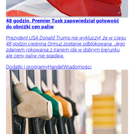
48 godzin. Premier Tusk zapowiedział gotowość
do obniżki cen paliw
Prezydent USA Donald Trump nie wykluczył, że w ciągu
48 godzin cieśnina Ormuz zostanie odblokowana. Jego
zdaniem rokowania z Iranem idą w dobrym kierunku,
ale ceny paliw nie spadają.
Dodatki i programy
Handel
Wiadomości