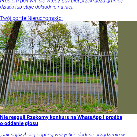
Problem pojawia się wtedy, gdy płot przekracza granicę
działki lub staje dokładnie na niej.
Twój portfel
Nieruchomości
Nie reaguj! Rzekomy konkurs na WhatsApp i prośba
o oddanie głosu
„Jak najszybciej odparuj wszystkie dodane urządzenia w