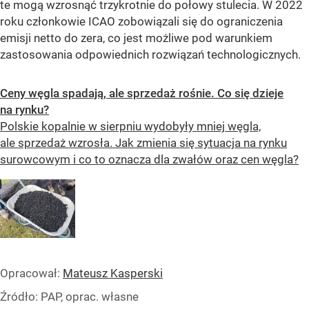
te mogą wzrosnąć trzykrotnie do połowy stulecia. W 2022
roku członkowie ICAO zobowiązali się do ograniczenia
emisji netto do zera, co jest możliwe pod warunkiem
zastosowania odpowiednich rozwiązań technologicznych.
Ceny węgla spadają, ale sprzedaż rośnie. Co się dzieje
na rynku?
Polskie kopalnie w sierpniu wydobyły mniej węgla,
ale sprzedaż wzrosła. Jak zmienia się sytuacja na rynku
surowcowym i co to oznacza dla zwałów oraz cen węgla?
Opracował:
Mateusz Kasperski
Źródło:
PAP, oprac. własne