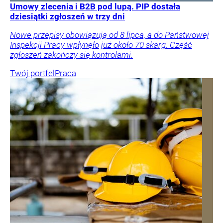
Umowy zlecenia i B2B pod lupą. PIP dostała
dziesiątki zgłoszeń w trzy dni
Nowe przepisy obowiązują od 8 lipca, a do Państwowej
Inspekcji Pracy wpłynęło już około 70 skarg. Część
zgłoszeń zakończy się kontrolami.
Twój portfel
Praca