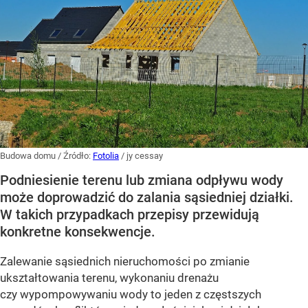
Budowa domu
/ Źródło:
Fotolia
/
jy cessay
Podniesienie terenu lub zmiana odpływu wody
może doprowadzić do zalania sąsiedniej działki.
W takich przypadkach przepisy przewidują
konkretne konsekwencje.
Zalewanie sąsiednich nieruchomości po zmianie
ukształtowania terenu, wykonaniu drenażu
czy wypompowywaniu wody to jeden z częstszych