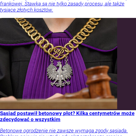
frankowej. Stawką są nie tylko zasady procesu, ale także
tysiące złotych kosztów.
Sąsiad postawił betonowy płot? Kilka centymetrów może
zdecydować o wszystkim
Betonowe ogrodzenie nie zawsze wymaga zgody sąsiada.