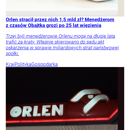
Orlen stracił przez nich 1,5 mld zł? Menedżerom
z czasów Obajtka grozi po 25 lat więzienia
Trzej byli menedżerowie Orlenu mogą na długie lata
trafić za kraty. Właśnie skierowano do sądu akt
oskarżenia w sprawie miliardowych strat państwowej
spółki.
Kraj
Polityka
Gospodarka