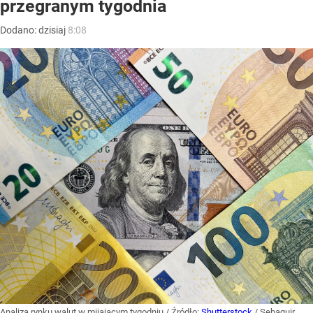
przegranym tygodnia
Dodano:
dzisiaj
8:08
Analiza rynku walut w mijającym tygodniu
/ Źródło:
Shutterstock
/
Sebaguir