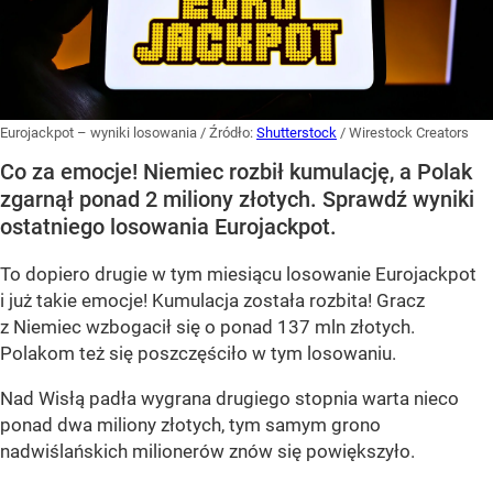
Eurojackpot – wyniki losowania
/ Źródło:
Shutterstock
/
Wirestock Creators
Co za emocje! Niemiec rozbił kumulację, a Polak
zgarnął ponad 2 miliony złotych. Sprawdź wyniki
ostatniego losowania Eurojackpot.
To dopiero drugie w tym miesiącu losowanie Eurojackpot
i już takie emocje! Kumulacja została rozbita! Gracz
z Niemiec wzbogacił się o ponad 137 mln złotych.
Polakom też się poszczęściło w tym losowaniu.
Nad Wisłą padła wygrana drugiego stopnia warta nieco
ponad dwa miliony złotych, tym samym grono
nadwiślańskich milionerów znów się powiększyło.