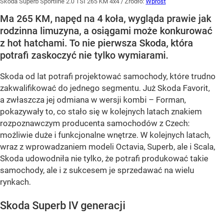
Skoda Superb Sportline 2.0 TSI 265 KM 4x4
/ Źródło:
Wprost
Ma 265 KM, napęd na 4 koła, wygląda prawie jak
rodzinna limuzyna, a osiągami może konkurować
z hot hatchami. To nie pierwsza Skoda, która
potrafi zaskoczyć nie tylko wymiarami.
Skoda od lat potrafi projektować samochody, które trudno
zakwalifikować do jednego segmentu. Już Skoda Favorit,
a zwłaszcza jej odmiana w wersji kombi – Forman,
pokazywały to, co stało się w kolejnych latach znakiem
rozpoznawczym producenta samochodów z Czech:
możliwie duże i funkcjonalne wnętrze. W kolejnych latach,
wraz z wprowadzaniem modeli Octavia, Superb, ale i Scala,
Skoda udowodniła nie tylko, że potrafi produkować takie
samochody, ale i z sukcesem je sprzedawać na wielu
rynkach.
Skoda Superb IV generacji