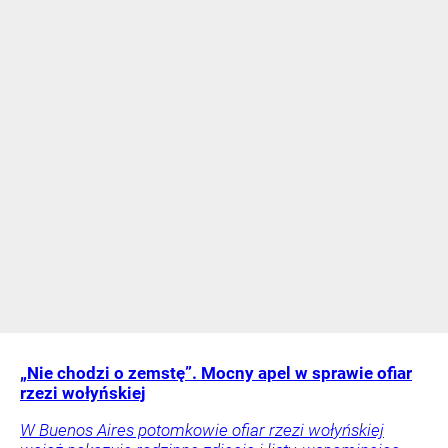
„Nie chodzi o zemstę”. Mocny apel w sprawie ofiar
rzezi wołyńskiej
W Buenos Aires potomkowie ofiar rzezi wołyńskiej