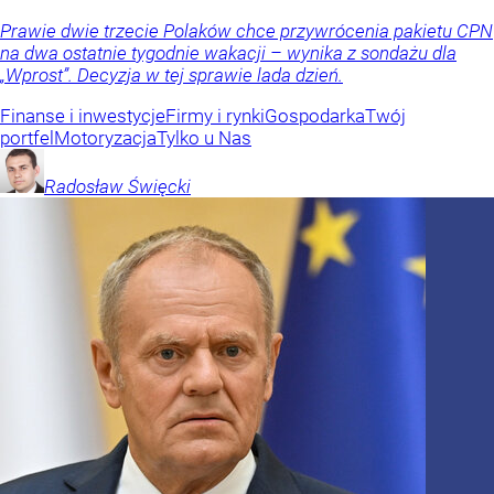
Prawie dwie trzecie Polaków chce przywrócenia pakietu CPN
na dwa ostatnie tygodnie wakacji – wynika z sondażu dla
„Wprost”. Decyzja w tej sprawie lada dzień.
Finanse i inwestycje
Firmy i rynki
Gospodarka
Twój
portfel
Motoryzacja
Tylko u Nas
Radosław
Święcki