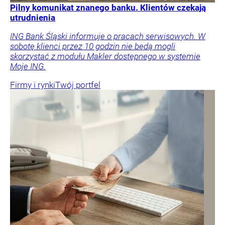
Pilny komunikat znanego banku. Klientów czekają
utrudnienia
ING Bank Śląski informuje o pracach serwisowych. W
sobotę klienci przez 10 godzin nie będą mogli
skorzystać z modułu Makler dostępnego w systemie
Moje ING.
Firmy i rynki
Twój portfel