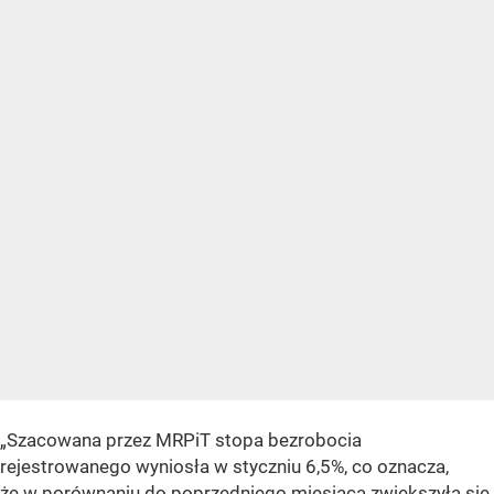
„Szacowana przez MRPiT stopa bezrobocia
rejestrowanego wyniosła w styczniu 6,5%, co oznacza,
że w porównaniu do poprzedniego miesiąca zwiększyła się