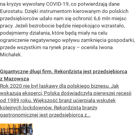
na kryzys wywołany COVID-19, co potwierdzają dane
Eurostatu. Dzięki instrumentom kierowanym do polskich
przedsiębiorców udało nam się ochronić 6,6 mln miejsc
pracy. Jeżeli bezrobocie będzie niepokojąco wzrastało,
podejmiemy działania, które będą miały na celu
ograniczenie negatywnego wpływu zamknięcia gospodarki,
przede wszystkim na rynek pracy –
oceniła Iwona
Michałek.
Gigantyczne długi firm. Rekordzistą jest przedsiębiorca
z Mazowsza
Rok 2020 nie był łaskawy dla polskiego biznesu. Jak
wskazują eksperci, Polska doświadczyła pierwszej recesji
od 1989 roku. Większość branż ucierpiała wskutek
kolejnych lockdownów. Rekordzistą branży
gastronomicznej jest przedsiębiorca z...