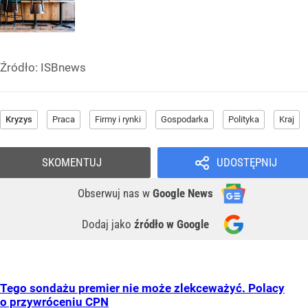
Źródło:
ISBnews
Kryzys
Praca
Firmy i rynki
Gospodarka
Polityka
Kraj
SKOMENTUJ
UDOSTĘPNIJ
Obserwuj nas
w
Google News
Dodaj jako
źródło w Google
Tego sondażu premier nie może zlekceważyć. Polacy
o przywróceniu CPN