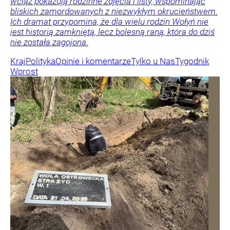
wciąż pokazują rodzinne zdjęcia i listy, wspominając
bliskich zamordowanych z niezwykłym okrucieństwem.
Ich dramat przypomina, że dla wielu rodzin Wołyń nie
jest historią zamkniętą, lecz bolesną raną, która do dziś
nie została zagojona.
Kraj
Polityka
Opinie i komentarze
Tylko u Nas
Tygodnik
Wprost