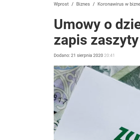
Pilny komunikat znanego banku. Klientów czekają 
Wprost
/
Biznes
/
Koronawirus w bizn
Umowy o dzie
dodaj
zapis zaszyty
„Nie chodzi o zemstę”. Mocny apel w sprawie ofiar 
Dodano:
21
sierpnia
2020
20:41
dodaj
Farmacja: wzrost pod presją. co czeka branżę do 
1