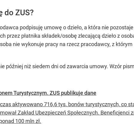
ę do ZUS?
codawca podpisuję umowę o dzieło, a która nie pozostaje
h przez płatnika składek/osobę zlecającą dzieło z osobą,
osoba nie wykonuje pracy na rzecz pracodawcy, z którym
e później niż siedem dni od zawarcia umowy. Wzór pisma
Bonem Turystycznym. ZUS publikuje dane
czas aktywowano 716,6 tys. bonów turystycznych, co st
rmował Zakład Ubezpieczeń Społecznych. Beneficjenci zr
ponad 100 mln zł.