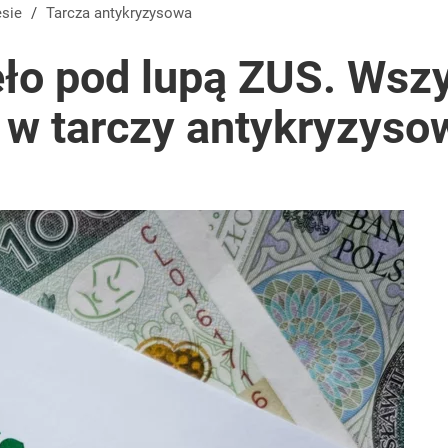
utrudnienia
esie
/
Tarcza antykryzysowa
ło pod lupą ZUS. Wszy
 w tarczy antykryzyso
rzezi wołyńskiej
2030 roku?