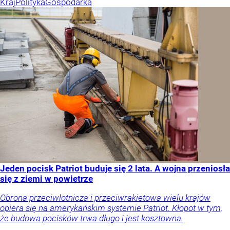
Kraj
Polityka
Gospodarka
Jeden pocisk Patriot buduje się 2 lata. A wojna przeniosła
się z ziemi w powietrze
Obrona przeciwlotnicza i przeciwrakietowa wielu krajów
opiera się na amerykańskim systemie Patriot. Kłopot w tym,
że budowa pocisków trwa długo i jest kosztowna.