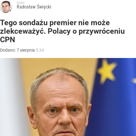
Autor:
Radosław Święcki
Tego sondażu premier nie może
zlekceważyć. Polacy o przywróceniu
CPN
Dodano:
7
sierpnia
5:34