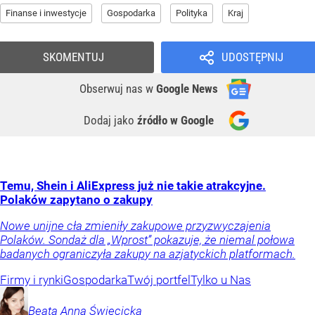
Finanse i inwestycje
Gospodarka
Polityka
Kraj
SKOMENTUJ
UDOSTĘPNIJ
Obserwuj nas
w
Google News
Dodaj jako
źródło w Google
Temu, Shein i AliExpress już nie takie atrakcyjne.
Polaków zapytano o zakupy
Nowe unijne cła zmieniły zakupowe przyzwyczajenia
Polaków. Sondaż dla „Wprost” pokazuje, że niemal połowa
badanych ograniczyła zakupy na azjatyckich platformach.
Firmy i rynki
Gospodarka
Twój portfel
Tylko u Nas
Beata Anna
Święcicka