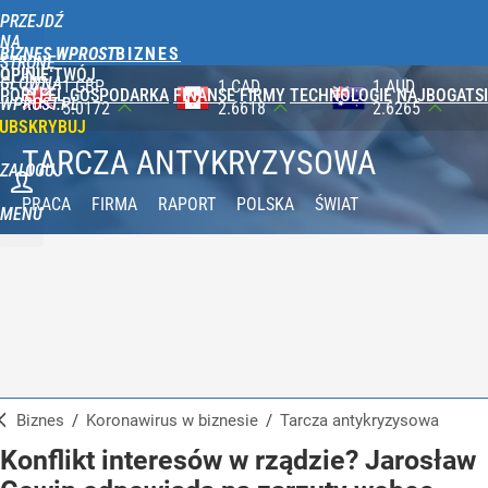
PRZEJDŹ
NA
BIZNES WPROST
STRONĘ
OPINIE
TWÓJ
GŁÓWNĄ
1 CAD
1 AUD
100 JPY
PORTFEL
GOSPODARKA
FINANSE
FIRMY
TECHNOLOGIE
NAJBOGATSI
WPROST.PL
2.6618
2.6265
2.3565
UBSKRYBUJ
TARCZA ANTYKRYZYSOWA
ZALOGUJ
PRACA
FIRMA
RAPORT
POLSKA
ŚWIAT
MENU
Biznes
/
Koronawirus w biznesie
/
Tarcza antykryzysowa
Konflikt interesów w rządzie? Jarosław