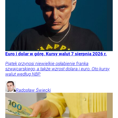
Euro i dolar w górę. Kursy walut 7 sierpnia 2026 r.
Piątek przynosi niewielkie osłabienie franka
szwajcarskiego, a także wzrost dolara i euro. Oto kursy
walut według NBP.
Radosław
Święcki