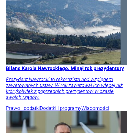
Bilans Karola Nawrockiego. Minął rok prezydentury
Prezydent Nawrocki to rekordzista pod względem
zawetowanych ustaw. W rok zawetował ich więcej niż
którykolwiek z poprzednich prezydentów w czasie
swoich rządów.
Prawo i podatki
Dodatki i programy
Wiadomości