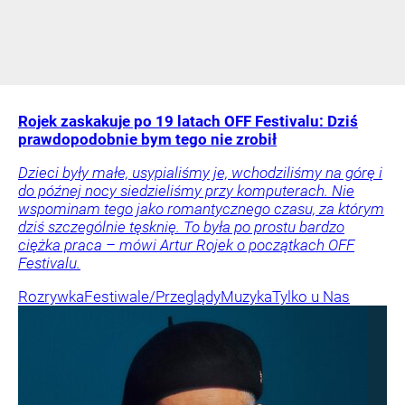
Rojek zaskakuje po 19 latach OFF Festivalu: Dziś
prawdopodobnie bym tego nie zrobił
Dzieci były małe, usypialiśmy je, wchodziliśmy na górę i
do późnej nocy siedzieliśmy przy komputerach. Nie
wspominam tego jako romantycznego czasu, za którym
dziś szczególnie tęsknię. To była po prostu bardzo
ciężka praca – mówi Artur Rojek o początkach OFF
Festivalu.
Rozrywka
Festiwale/Przeglądy
Muzyka
Tylko u Nas