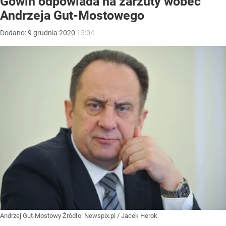
Gowin odpowiada na zarzuty wobec
Andrzeja Gut-Mostowego
Dodano:
9
grudnia
2020
15:04
Andrzej Gut-Mostowy
Źródło:
Newspix.pl
/
Jacek Herok