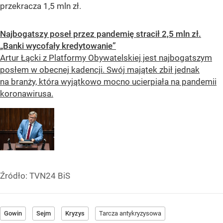
przekracza 1,5 mln zł.
Najbogatszy poseł przez pandemię stracił 2,5 mln zł.
„Banki wycofały kredytowanie”
Artur Łącki z Platformy Obywatelskiej jest najbogatszym
posłem w obecnej kadencji. Swój majątek zbił jednak
na branży, która wyjątkowo mocno ucierpiała na pandemii
koronawirusa.
Źródło:
TVN24 BiS
Gowin
Sejm
Kryzys
Tarcza antykryzysowa