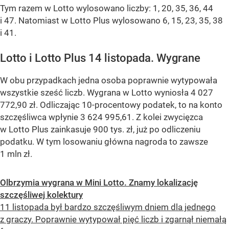
Tym razem w Lotto wylosowano liczby: 1, 20, 35, 36, 44
i 47. Natomiast w Lotto Plus wylosowano 6, 15, 23, 35, 38
i 41.
Lotto i Lotto Plus 14 listopada. Wygrane
W obu przypadkach jedna osoba poprawnie wytypowała
wszystkie sześć liczb. Wygrana w Lotto wyniosła 4 027
772,90 zł. Odliczając 10-procentowy podatek, to na konto
szczęśliwca wpłynie 3 624 995,61. Z kolei zwycięzca
w Lotto Plus zainkasuje 900 tys. zł, już po odliczeniu
podatku. W tym losowaniu główna nagroda to zawsze
1 mln zł.
Olbrzymia wygrana w Mini Lotto. Znamy lokalizację
szczęśliwej kolektury
11 listopada był bardzo szczęśliwym dniem dla jednego
z graczy. Poprawnie wytypował pięć liczb i zgarnął niemałą