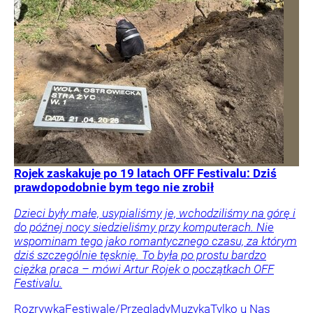
Rojek zaskakuje po 19 latach OFF Festivalu: Dziś
prawdopodobnie bym tego nie zrobił
Dzieci były małe, usypialiśmy je, wchodziliśmy na górę i
do późnej nocy siedzieliśmy przy komputerach. Nie
wspominam tego jako romantycznego czasu, za którym
dziś szczególnie tęsknię. To była po prostu bardzo
ciężka praca – mówi Artur Rojek o początkach OFF
Festivalu.
Rozrywka
Festiwale/Przeglądy
Muzyka
Tylko u Nas