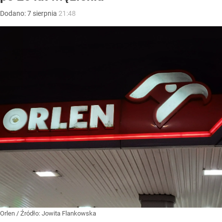
Dodano:
7
sierpnia
21:48
Orlen
/ Źródło:
Jowita Flankowska