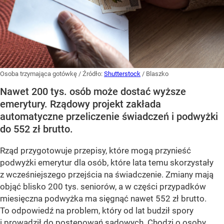
Osoba trzymająca gotówkę
/ Źródło:
Shutterstock
/
Blaszko
Nawet 200 tys. osób może dostać wyższe
emerytury. Rządowy projekt zakłada
automatyczne przeliczenie świadczeń i podwyżki
do 552 zł brutto.
Rząd przygotowuje przepisy, które mogą przynieść
podwyżki emerytur dla osób, które lata temu skorzystały
z wcześniejszego przejścia na świadczenie. Zmiany mają
objąć blisko 200 tys. seniorów, a w części przypadków
miesięczna podwyżka ma sięgnąć nawet 552 zł brutto.
To odpowiedź na problem, który od lat budził spory
i prowadził do postępowań sądowych. Chodzi o osoby,