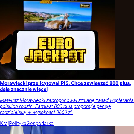
Morawiecki przelicytował PiS. Chce zawieszać 800 plus,
daje znacznie więcej
Mateusz Morawiecki zaproponował zmianę zasad wspierania
polskich rodzin. Zamiast 800 plus proponuje pensję
rodzicielską w wysokości 3600 zł.
Kraj
Polityka
Gospodarka