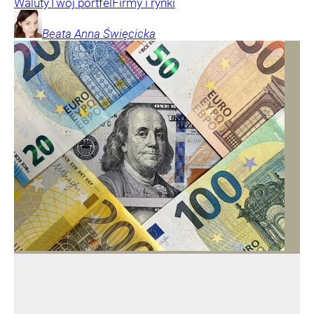
Waluty
Twój portfel
Firmy i rynki
Beata Anna
Święcicka