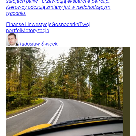
stacjach paliw - przewidują eksperci e-petrol.pl.
Kierowcy odczują zmiany już w nadchodzącym
tygodniu.
Finanse i inwestycje
Gospodarka
Twój
portfel
Motoryzacja
Radosław
Święcki