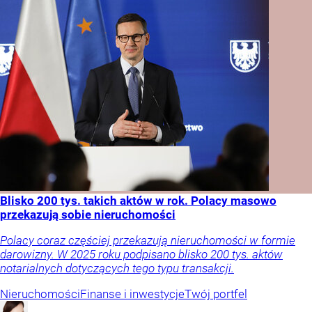
Blisko 200 tys. takich aktów w rok. Polacy masowo
przekazują sobie nieruchomości
Polacy coraz częściej przekazują nieruchomości w formie
darowizny. W 2025 roku podpisano blisko 200 tys. aktów
notarialnych dotyczących tego typu transakcji.
Nieruchomości
Finanse i inwestycje
Twój portfel