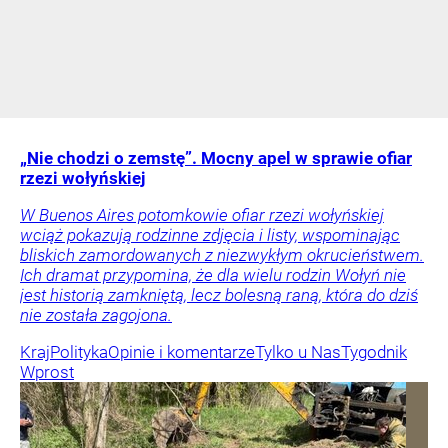
„Nie chodzi o zemstę”. Mocny apel w sprawie ofiar
rzezi wołyńskiej
W Buenos Aires potomkowie ofiar rzezi wołyńskiej
wciąż pokazują rodzinne zdjęcia i listy, wspominając
bliskich zamordowanych z niezwykłym okrucieństwem.
Ich dramat przypomina, że dla wielu rodzin Wołyń nie
jest historią zamkniętą, lecz bolesną raną, która do dziś
nie została zagojona.
Kraj
Polityka
Opinie i komentarze
Tylko u Nas
Tygodnik
Wprost