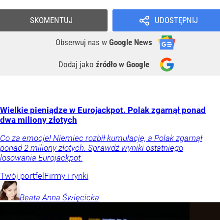
SKOMENTUJ
UDOSTĘPNIJ
Obserwuj nas
w
Google News
Dodaj jako
źródło w Google
Wielkie pieniądze w Eurojackpot. Polak zgarnął ponad
dwa miliony złotych
Co za emocje! Niemiec rozbił kumulację, a Polak zgarnął
ponad 2 miliony złotych. Sprawdź wyniki ostatniego
losowania Eurojackpot.
Twój portfel
Firmy i rynki
Beata Anna
Święcicka