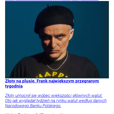
Złoty na plusie. Frank największym przegranym
tygodnia
Złoty umocnił się wobec większości głównych walut.
Oto jak wyglądał tydzień na rynku walut według danych
Narodowego Banku Polskiego.