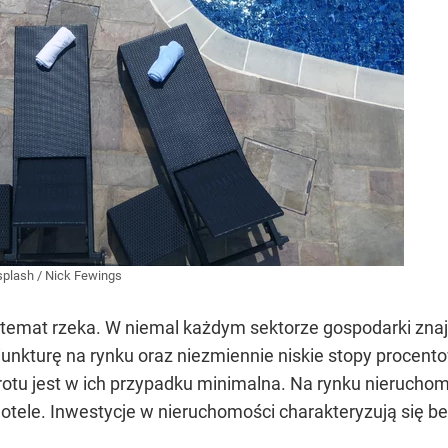
splash
/
Nick Fewings
temat rzeka. W niemal każdym sektorze gospodarki znajd
unkturę na rynku oraz niezmiennie niskie stopy procen
rotu jest w ich przypadku minimalna. Na rynku nierucho
tele. Inwestycje w nieruchomości charakteryzują się be