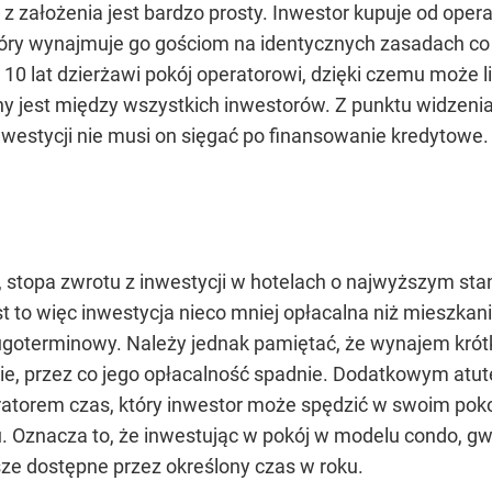
 założenia jest bardzo prosty. Inwestor kupuje od opera
który wynajmuje go gościom na identycznych zasadach c
0 lat dzierżawi pokój operatorowi, dzięki czemu może l
y jest między wszystkich inwestorów. Z punktu widzenia
estycji nie musi on sięgać po finansowanie kredytowe
 stopa zwrotu z inwestycji w hotelach o najwyższym stan
est to więc inwestycja nieco mniej opłacalna niż mieszka
ługoterminowy. Należy jednak pamiętać, że wynajem kr
 przez co jego opłacalność spadnie. Dodatkowym atute
orem czas, który inwestor może spędzić w swoim pokoju
u. Oznacza to, że inwestując w pokój w modelu condo, g
sze dostępne przez określony czas w roku.