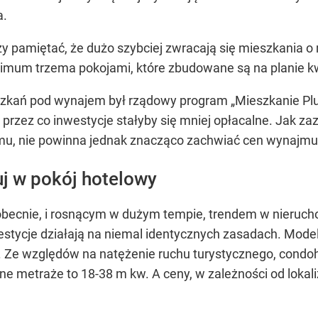
a.
ży pamiętać, że dużo szybciej zwracają się mieszkania o
nimum trzema pokojami, które zbudowane są na planie k
kań pod wynajem był rządowy program „Mieszkanie Plus
rzez co inwestycje stałyby się mniej opłacalne. Jak zazn
amu, nie powinna jednak znacząco zachwiać cen wynajmu
j w pokój hotelowy
 obecnie, i rosnącym w dużym tempie, trendem w nieruch
westycje działają na niemal identycznych zasadach. Modele
. Ze względów na natężenie ruchu turystycznego, condo
e metraże to 18-38 m kw. A ceny, w zależności od lokaliza