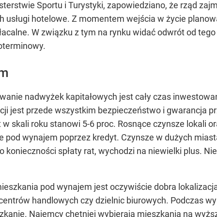
sterstwie Sportu i Turystyki, zapowiedziano, że rząd zaj
h usługi hotelowe. Z momentem wejścia w życie planowan
calne. W związku z tym na rynku widać odwrót od tego 
oterminowy.
em
anie nadwyżek kapitałowych jest cały czas inwestowa
cji jest przede wszystkim bezpieczeństwo i gwarancja pr
w skali roku stanowi 5-6 proc. Rosnące czynsze lokali or
ie pod wynajem poprzez kredyt. Czynsze w dużych mias
o konieczności spłaty rat, wychodzi na niewielki plus. 
szkania pod wynajem jest oczywiście dobra lokalizacja.
 centrów handlowych czy dzielnic biurowych. Podczas w
eszkanie. Najemcy chętniej wybierają mieszkania na wyż