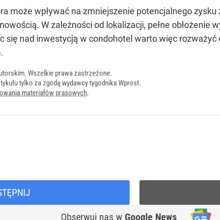
a może wpływać na zmniejszenie potencjalnego zysku z i
nowością. W zależności od lokalizacji, pełne obłożenie w
c się nad inwestycją w condohotel warto więc rozważyć c
.
utorskim. Wszelkie prawa zastrzeżone.
tykułu tylko za zgodą wydawcy tygodnika Wprost.
onowania materiałów prasowych
.
STĘPNIJ
Obserwuj nas
w
Google News