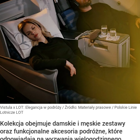
Vistula x LOT: Elegancja w podróży
/ Źródło:
Materiały prasowe
/
Polskie Linie
Lotnicze LOT
Kolekcja obejmuje damskie i męskie zestawy
oraz funkcjonalne akcesoria podróżne, które
odpowiadają na wyzwania wielogodzinnego