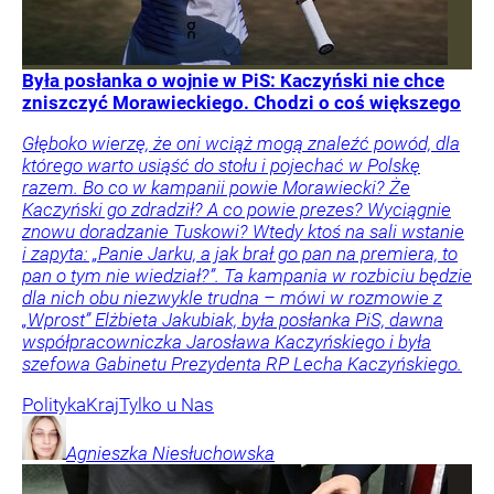
Była posłanka o wojnie w PiS: Kaczyński nie chce
zniszczyć Morawieckiego. Chodzi o coś większego
Głęboko wierzę, że oni wciąż mogą znaleźć powód, dla
którego warto usiąść do stołu i pojechać w Polskę
razem. Bo co w kampanii powie Morawiecki? Że
Kaczyński go zdradził? A co powie prezes? Wyciągnie
znowu doradzanie Tuskowi? Wtedy ktoś na sali wstanie
i zapyta: „Panie Jarku, a jak brał go pan na premiera, to
pan o tym nie wiedział?”. Ta kampania w rozbiciu będzie
dla nich obu niezwykle trudna – mówi w rozmowie z
„Wprost” Elżbieta Jakubiak, była posłanka PiS, dawna
współpracowniczka Jarosława Kaczyńskiego i była
szefowa Gabinetu Prezydenta RP Lecha Kaczyńskiego.
Polityka
Kraj
Tylko u Nas
Agnieszka
Niesłuchowska