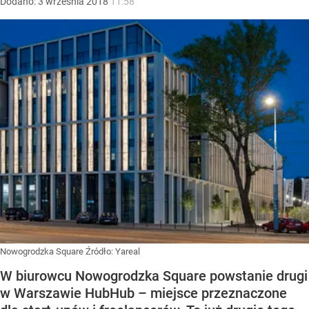
Dodano:
3
września
2018
11:58
Nowogrodzka Square
Źródło:
Yareal
W biurowcu Nowogrodzka Square powstanie drugi
w Warszawie HubHub – miejsce przeznaczone