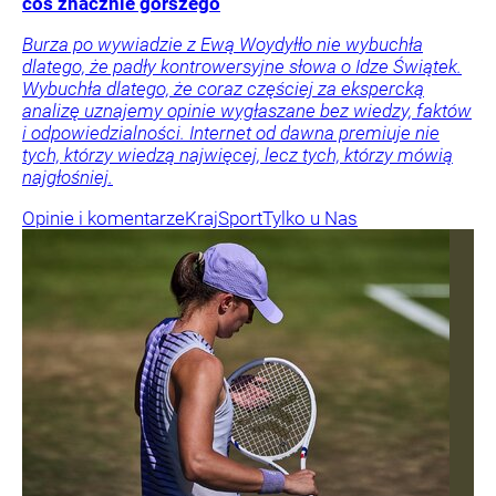
coś znacznie gorszego
Burza po wywiadzie z Ewą Woydyłło nie wybuchła
dlatego, że padły kontrowersyjne słowa o Idze Świątek.
Wybuchła dlatego, że coraz częściej za ekspercką
analizę uznajemy opinie wygłaszane bez wiedzy, faktów
i odpowiedzialności. Internet od dawna premiuje nie
tych, którzy wiedzą najwięcej, lecz tych, którzy mówią
najgłośniej.
Opinie i komentarze
Kraj
Sport
Tylko u Nas