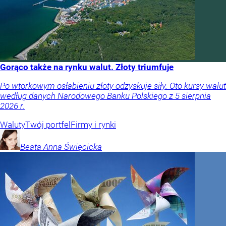
Gorąco także na rynku walut. Złoty triumfuje
Po wtorkowym osłabieniu złoty odzyskuje siły. Oto kursy walut
według danych Narodowego Banku Polskiego z 5 sierpnia
2026 r.
Waluty
Twój portfel
Firmy i rynki
Beata Anna
Święcicka