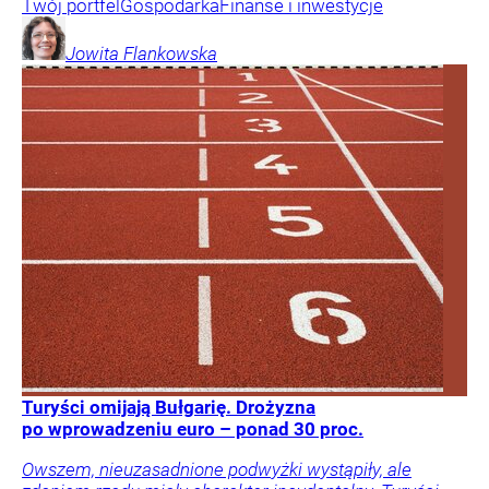
Twój portfel
Gospodarka
Finanse i inwestycje
Jowita
Flankowska
Turyści omijają Bułgarię. Drożyzna
po wprowadzeniu euro – ponad 30 proc.
Owszem, nieuzasadnione podwyżki wystąpiły, ale