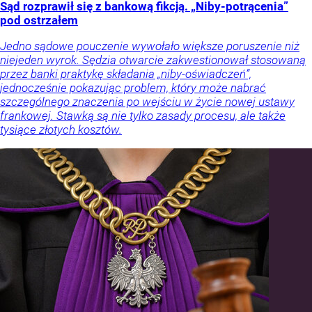
Sąd rozprawił się z bankową fikcją. „Niby-potrącenia”
pod ostrzałem
Jedno sądowe pouczenie wywołało większe poruszenie niż
niejeden wyrok. Sędzia otwarcie zakwestionował stosowaną
przez banki praktykę składania „niby-oświadczeń”,
jednocześnie pokazując problem, który może nabrać
szczególnego znaczenia po wejściu w życie nowej ustawy
frankowej. Stawką są nie tylko zasady procesu, ale także
tysiące złotych kosztów.