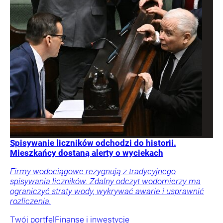
Spisywanie liczników odchodzi do historii.
Mieszkańcy dostaną alerty o wyciekach
Firmy wodociągowe rezygnują z tradycyjnego
spisywania liczników. Zdalny odczyt wodomierzy ma
ograniczyć straty wody, wykrywać awarie i usprawnić
rozliczenia.
Twój portfel
Finanse i inwestycje