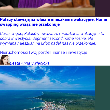
Polacy stawiają na własne mieszkania wakacyjne. Home
swapping wciąż nie przekonuje
Coraz więcej Polaków uważa, że mieszkania wakacyjne to
dobra inwestycja. Segment second home rośnie, ale
wymiana mieszkań na urlop nadal nas nie przekonuje.
Nieruchomości
Twój portfel
Finanse i inwestycje
Beata Anna
Święcicka