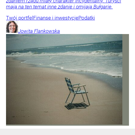
zdaniem rządu miały charakter incydentalny. Turyści
mają na ten temat inne zdanie i omijają Bułgarię.
Twój portfel
Finanse i inwestycje
Podatki
Jowita
Flankowska