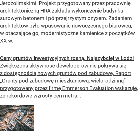
Jerozolimskimi. Projekt przygotowany przez pracownię
architektoniczną HRA zakłada wykończenie budynku
surowym betonem i półprzejrzystym onyxem. Zadaniem
architektów było wpasowanie nowoczesnego biurowca,
w otaczające go, modernistyczne kamienice z początków
XX w.
Ceny gruntów inwestycyjnych rosną. Najszybciej w Łodzi
Zwiększona aktywność deweloperów nie pokrywa się
z dostępnością nowych gruntów pod zabudowę. Raport
„Grunty pod zabudowę mieszkaniową, wielorodzinną”
przygotowany przez firmę Emmerson Evaluation wskazuje,
że rekordowe wzrosty cen metra...