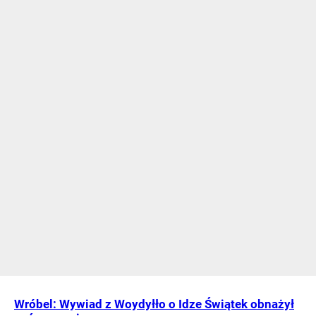
Wróbel: Wywiad z Woydyłło o Idze Świątek obnażył