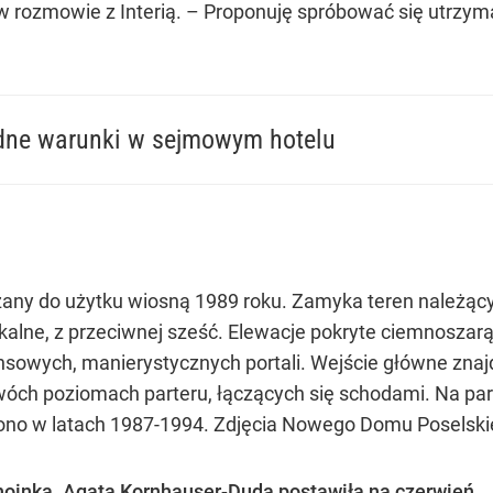
 rozmowie z Interią. – Proponuję spróbować się utrzymać
udne warunki w sejmowym hotelu
any do użytku wiosną 1989 roku. Zamyka teren należąc
alne, z przeciwnej sześć. Elewacje pokryte ciemnoszarą
wych, manierystycznych portali. Wejście główne znajduj
ch poziomach parteru, łączących się schodami. Na parter
o w latach 1987-1994. Zdjęcia Nowego Domu Poselskieg
hoinka. Agata Kornhauser-Duda postawiła na czerwień