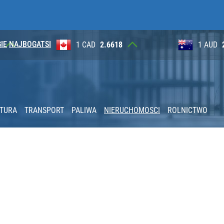
IE
NAJBOGATSI
8
1 AUD
2.6265
100 JP
KTURA
TRANSPORT
PALIWA
NIERUCHOMOSCI
ROLNICTWO