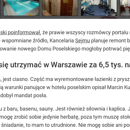
ński poinformował
, że prawie wszyscy rozmówcy portalu 
e wspomniane źródło, Kancelaria
Sejmu
planuje remont 
dowanie nowego Domu Poselskiego mogłoby potrwać pięć l
ę utrzymać w Warszawie za 6,5 tys. na r
, jest ciasno. Część ma wyremontowane łazienki z prysz
ą warunki panujące w hotelu poselskim opisał Marcin K
zdobył mandat posła.
z baru, basenu, sauny. Jest również siłownia i kaplica.
gę zrobić sobie jedynie herbatę, poza tym muszę stołow
 śniadanie, to mam to utrudnione. Nie mogę sobie ani po