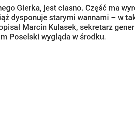
ego Gierka, jest ciasno. Część ma wy
iąż dysponuje starymi wannami – w tak
pisał Marcin Kulasek, sekretarz genera
om Poselski wygląda w środku.