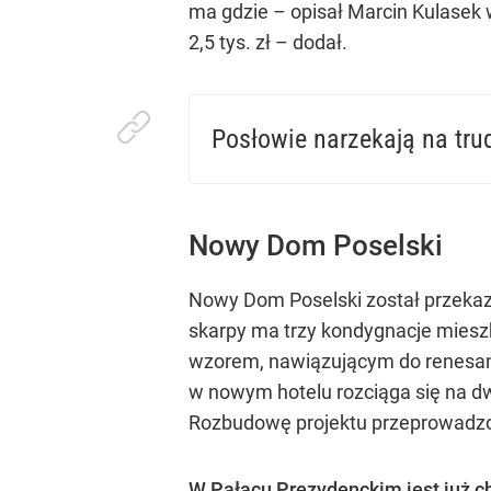
ma gdzie – opisał Marcin Kulasek w
2,5 tys. zł – dodał.
Posłowie narzekają na tr
Kliknij i zobacz więcej.
Nowy Dom Poselski
Nowy Dom Poselski został przekaz
skarpy ma trzy kondygnacje mieszk
wzorem, nawiązującym do renesanso
w nowym hotelu rozciąga się na dwó
Rozbudowę projektu przeprowadzon
W Pałacu Prezydenckim jest już c