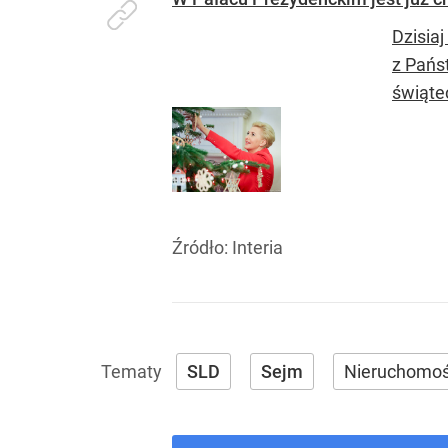
Dzisia
z Pańs
świąte
Źródło:
Interia
SLD
Sejm
Nieruchomoś