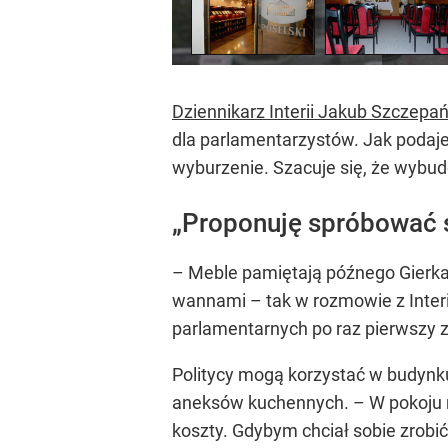
Dziennikarz Interii Jakub Szczepa
dla parlamentarzystów. Jak podaj
wyburzenie. Szacuje się, że wybu
„Proponuję spróbować si
– Meble pamiętają późnego Gierka
wannami – tak w rozmowie z Interi
parlamentarnych po raz pierwszy 
Politycy mogą korzystać w budynku 
aneksów kuchennych. – W pokoju mo
koszty. Gdybym chciał sobie zrobić