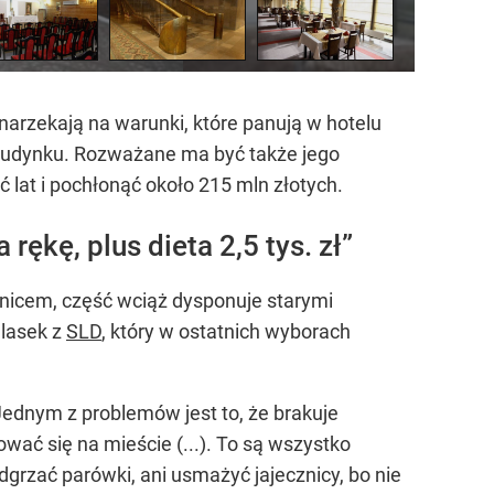
narzekają na warunki, które panują w hotelu
budynku. Rozważane ma być także jego
at i pochłonąć około 215 mln złotych.
ękę, plus dieta 2,5 tys. zł”
nicem, część wciąż dysponuje starymi
ulasek z
SLD
, który w ostatnich wyborach
 Jednym z problemów jest to, że brakuje
ać się na mieście (...). To są wszystko
dgrzać parówki, ani usmażyć jajecznicy, bo nie