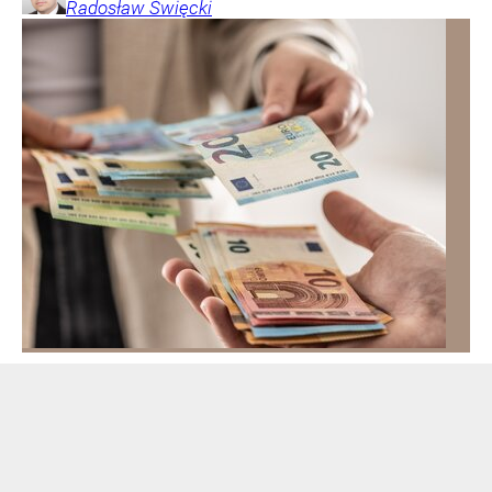
Radosław
Święcki