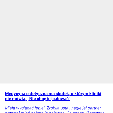
Medycyna estetyczna ma skutek, o którym kliniki
nie mówią. „Nie chcę jej całować”
Miała wyglądać lepiej. Zrobiła usta i nagle jej partner