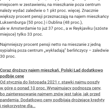
miejscem w zestawieniu, na mieszkanie poza centrum
należy wydać zaledwie o 1 pkt proc. więcej. Znacznie
większy procent pensji przeznaczają na najem mieszkańcy
Luksemburga (50 proc.) i Dublina (48 proc.),
ale w Amsterdamie to już 37 proc., a w Reykjaviku (szóste
miejsce) tylko 33 proc.
Najmniejszy procent pensji netto na mieszanie z jedną
sypialnią poza centrum „wykładają” berlińczycy – zaledwie
30 proc.
Coraz droższy najem mieszkań. Polski Ład dodatkowo
podbije cenę
Od stycznia do listopada 2021 r. stawki najmu poszły
w górę o ponad 10 proc. Wynajmujący podnoszą ceny,
bo zainteresowanie najmem znów jest takie, jak przed
pandemią. Dodatkowo ceny podbijają drożejące kredyty
i niekorzystne dla...