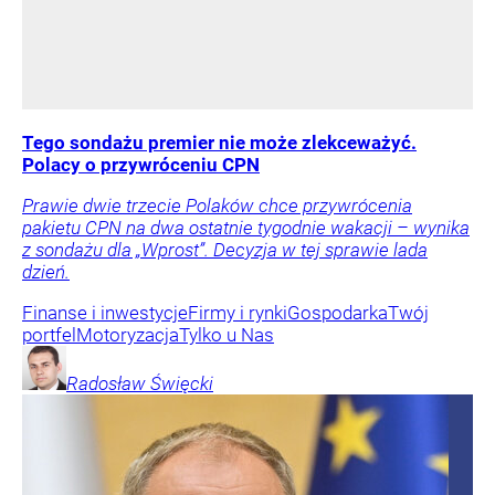
Tego sondażu premier nie może zlekceważyć.
Polacy o przywróceniu CPN
Prawie dwie trzecie Polaków chce przywrócenia
pakietu CPN na dwa ostatnie tygodnie wakacji – wynika
z sondażu dla „Wprost”. Decyzja w tej sprawie lada
dzień.
Finanse i inwestycje
Firmy i rynki
Gospodarka
Twój
portfel
Motoryzacja
Tylko u Nas
Radosław
Święcki