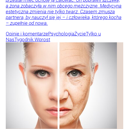
przestał mieć ochotę ją całować. On poprawił szczękę,
a żona zobaczyła w nim obcego mężczyznę. Medycyna
estetyczna zmienia nie tylko twarz. Czasem zmusza
partnera, by nauczył się jej – i człowieka, którego kocha
– zupełnie od nowa.
Opinie i komentarze
Psychologia
Życie
Tylko u
Nas
Tygodnik Wprost