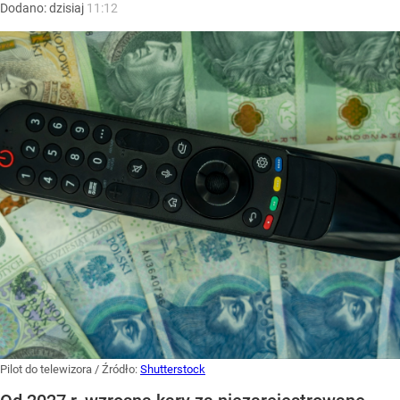
Dodano:
dzisiaj
11:12
Pilot do telewizora
/ Źródło:
Shutterstock