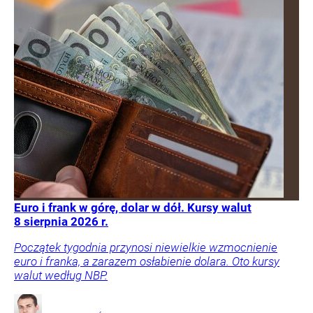
Euro i frank w górę, dolar w dół. Kursy walut
8 sierpnia 2026 r.
Początek tygodnia przynosi niewielkie wzmocnienie
euro i franka, a zarazem osłabienie dolara. Oto kursy
walut według NBP.