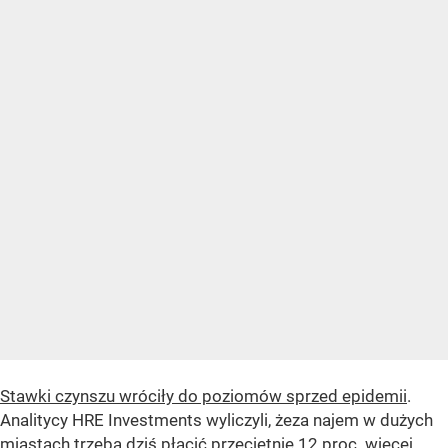
Stawki czynszu wróciły do poziomów sprzed epidemii
.
Analitycy HRE Investments wyliczyli, żeza najem w dużych
miastach trzeba dziś płacić przeciętnie 12 proc. więcej