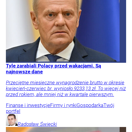
Tyle zarabiali Polacy przed wakacjami. Są
najnowsze dane
Przeciętne miesięczne wynagrodzenie brutto w okresie
kwiecień-czerwiec br. wyniosło 9233,13 zł. To więcej niż
przed rokiem, ale mniej niż w kwartale pierwszym.
Finanse i inwestycje
Firmy i rynki
Gospodarka
Twój
portfel
Radosław
Święcki