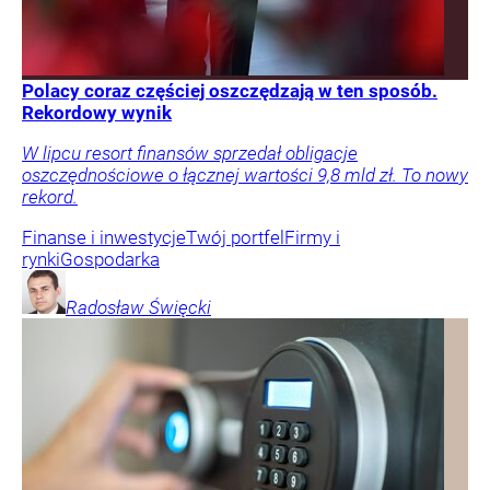
Polacy coraz częściej oszczędzają w ten sposób.
Rekordowy wynik
W lipcu resort finansów sprzedał obligacje
oszczędnościowe o łącznej wartości 9,8 mld zł. To nowy
rekord.
Finanse i inwestycje
Twój portfel
Firmy i
rynki
Gospodarka
Radosław
Święcki