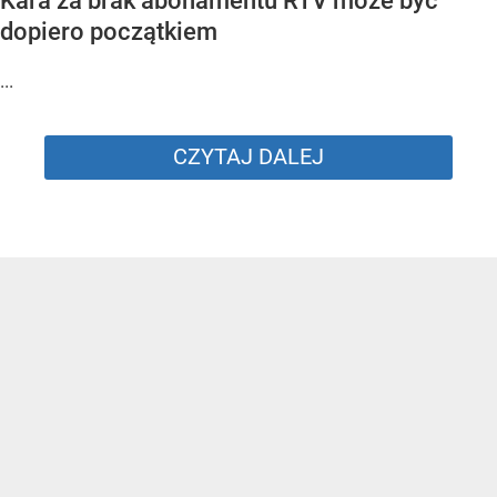
Kara za brak abonamentu RTV może być
dopiero początkiem
...
CZYTAJ DALEJ