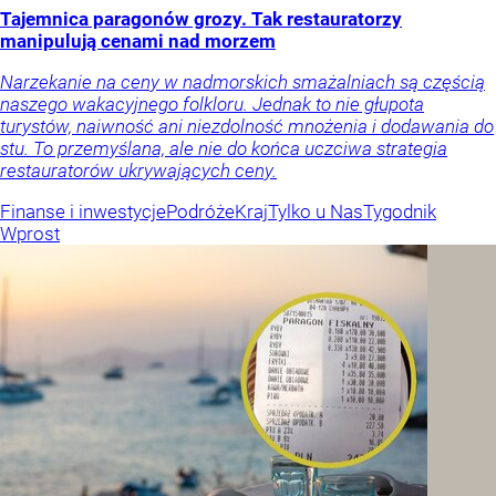
Tajemnica paragonów grozy. Tak restauratorzy
manipulują cenami nad morzem
Narzekanie na ceny w nadmorskich smażalniach są częścią
naszego wakacyjnego folkloru. Jednak to nie głupota
turystów, naiwność ani niezdolność mnożenia i dodawania do
stu. To przemyślana, ale nie do końca uczciwa strategia
restauratorów ukrywających ceny.
Finanse i inwestycje
Podróże
Kraj
Tylko u Nas
Tygodnik
Wprost