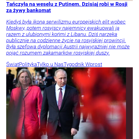
Tańczyła na weselu z Putinem. Dzisiaj robi w Rosji
za żywy bankomat
Kiedyś była ikoną serwilizmu europejskich elit wobec
Moskwy, potem rosyjscy najemnicy ewakuowali ją
razem z ulubionymi końmi z Libanu. Dziś narzeka
publicznie na codzienne życie na rosyjskiej prowincji.
Była szefowa dyplomacji Austrii najwyraźniej nie może
pojąć rozumem zakamarków rosyjskiej duszy.
Świat
Polityka
Tylko u Nas
Tygodnik Wprost