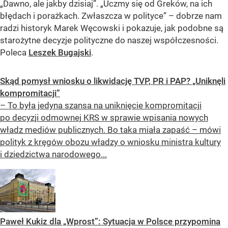
„Dawno, ale jakby dzisiaj”. „Uczmy się od Greków, na ich
błędach i porażkach. Zwłaszcza w polityce” – dobrze nam
radzi historyk Marek Węcowski i pokazuje, jak podobne są
starożytne decyzje polityczne do naszej współczesności.
Poleca
Leszek Bugajski
.
Skąd pomysł wniosku o likwidację TVP, PR i PAP? „Uniknęli
kompromitacji”
– To była jedyna szansa na uniknięcie kompromitacji
po decyzji odmownej KRS w sprawie wpisania nowych
władz mediów publicznych. Bo taka miała zapaść – mówi
polityk z kręgów obozu władzy o wniosku ministra kultury
i dziedzictwa narodowego...
Paweł Kukiz dla „Wprost”: Sytuacja w Polsce przypomina