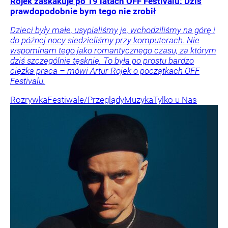
Rojek zaskakuje po 19 latach OFF Festivalu: Dziś
prawdopodobnie bym tego nie zrobił
Dzieci były małe, usypialiśmy je, wchodziliśmy na górę i
do późnej nocy siedzieliśmy przy komputerach. Nie
wspominam tego jako romantycznego czasu, za którym
dziś szczególnie tęsknię. To była po prostu bardzo
ciężka praca – mówi Artur Rojek o początkach OFF
Festivalu.
Rozrywka
Festiwale/Przeglądy
Muzyka
Tylko u Nas