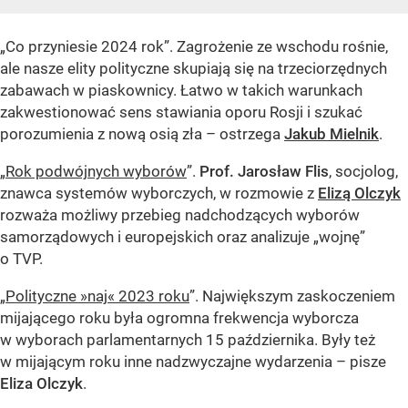
„Co przyniesie 2024 rok”. Zagrożenie ze wschodu rośnie,
ale nasze elity polityczne skupiają się na trzeciorzędnych
zabawach w piaskownicy. Łatwo w takich warunkach
zakwestionować sens stawiania oporu Rosji i szukać
porozumienia z nową osią zła – ostrzega
Jakub Mielnik
.
„
Rok podwójnych wyborów
”.
Prof. Jarosław Flis
, socjolog,
znawca systemów wyborczych, w rozmowie z
Elizą Olczyk
rozważa możliwy przebieg nadchodzących wyborów
samorządowych i europejskich oraz analizuje „wojnę”
o TVP.
„
Polityczne »naj« 2023 roku
”. Największym zaskoczeniem
mijającego roku była ogromna frekwencja wyborcza
w wyborach parlamentarnych 15 października. Były też
w mijającym roku inne nadzwyczajne wydarzenia – pisze
Eliza Olczyk
.