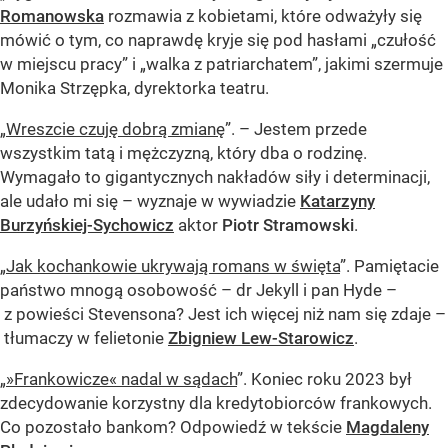
Romanowska
rozmawia z kobietami, które odważyły się
mówić o tym, co naprawdę kryje się pod hasłami „czułość
w miejscu pracy” i „walka z patriarchatem”, jakimi szermuje
Monika Strzępka, dyrektorka teatru.
„
Wreszcie czuję dobrą zmianę
”. – Jestem przede
wszystkim tatą i mężczyzną, który dba o rodzinę.
Wymagało to gigantycznych nakładów siły i determinacji,
ale udało mi się – wyznaje w wywiadzie
Katarzyny
Burzyńskiej-Sychowicz
aktor
Piotr Stramowski
.
„
Jak kochankowie ukrywają romans w święta
”. Pamiętacie
państwo mnogą osobowość – dr Jekyll i pan Hyde –
z powieści Stevensona? Jest ich więcej niż nam się zdaje –
tłumaczy w felietonie
Zbigniew Lew-Starowicz
.
„
»Frankowicze« nadal w sądach
”. Koniec roku 2023 był
zdecydowanie korzystny dla kredytobiorców frankowych.
Co pozostało bankom? Odpowiedź w tekście
Magdaleny