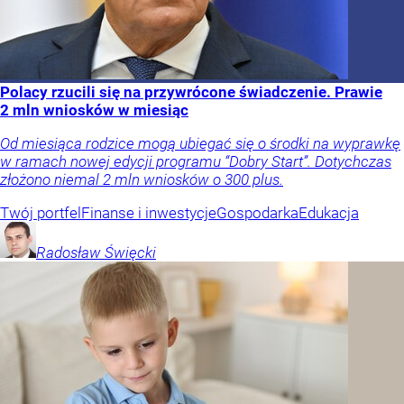
Polacy rzucili się na przywrócone świadczenie. Prawie
2 mln wniosków w miesiąc
Od miesiąca rodzice mogą ubiegać się o środki na wyprawkę
w ramach nowej edycji programu “Dobry Start”. Dotychczas
złożono niemal 2 mln wniosków o 300 plus.
Twój portfel
Finanse i inwestycje
Gospodarka
Edukacja
Radosław
Święcki