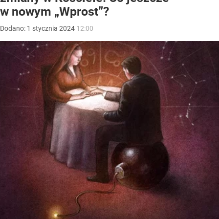
w nowym „Wprost”?
Dodano:
1
stycznia
2024
12:00