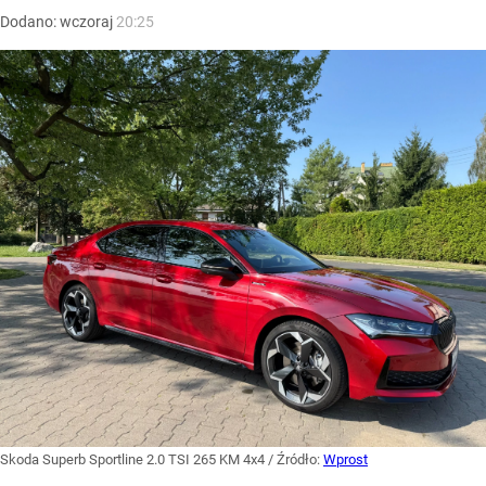
Dodano:
wczoraj
20:25
Skoda Superb Sportline 2.0 TSI 265 KM 4x4
/ Źródło:
Wprost