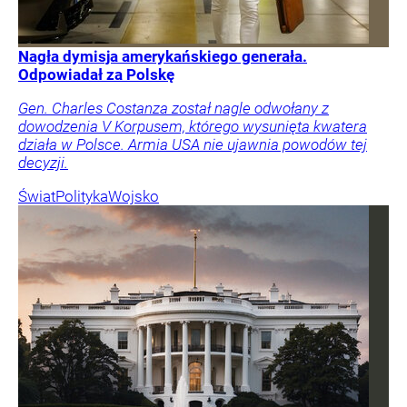
Nagła dymisja amerykańskiego generała.
Odpowiadał za Polskę
Gen. Charles Costanza został nagle odwołany z
dowodzenia V Korpusem, którego wysunięta kwatera
działa w Polsce. Armia USA nie ujawnia powodów tej
decyzji.
Świat
Polityka
Wojsko