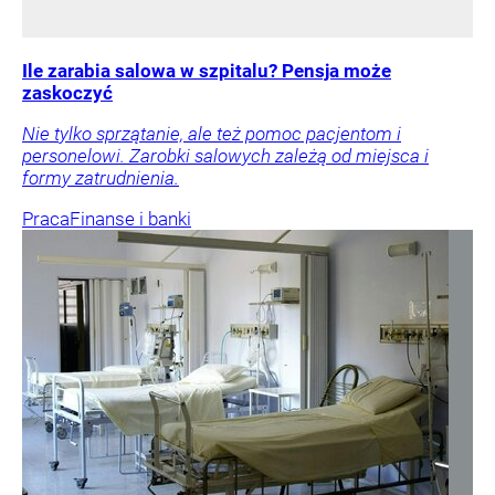
Ile zarabia salowa w szpitalu? Pensja może
zaskoczyć
Nie tylko sprzątanie, ale też pomoc pacjentom i
personelowi. Zarobki salowych zależą od miejsca i
formy zatrudnienia.
Praca
Finanse i banki