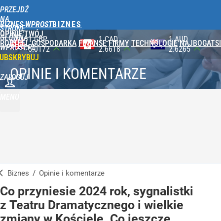
PRZEJDŹ
NA
BIZNES WPROST
STRONĘ
OPINIE
TWÓJ
GŁÓWNĄ
1 CAD
1 AUD
100 JPY
PORTFEL
GOSPODARKA
FINANSE
FIRMY
TECHNOLOGIE
NAJBOGATSI
WPROST.PL
2.6618
2.6265
2.3565
UBSKRYBUJ
OPINIE I KOMENTARZE
ZALOGUJ
MENU
Biznes
/
Opinie i komentarze
Co przyniesie 2024 rok, sygnalistki
z Teatru Dramatycznego i wielkie
zmiany w Kościele. Co jeszcze