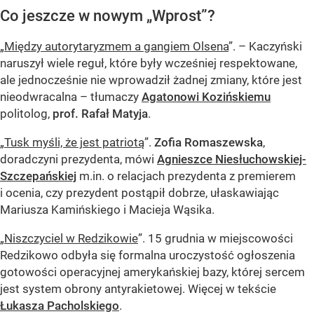
Co jeszcze w nowym „Wprost”?
„
Między autorytaryzmem a gangiem Olsena
”. – Kaczyński
naruszył wiele reguł, które były wcześniej respektowane,
ale jednocześnie nie wprowadził żadnej zmiany, które jest
nieodwracalna – tłumaczy
Agatonowi Kozińskiemu
politolog,
prof. Rafał Matyja
.
„
Tusk myśli, że jest patriotą
”.
Zofia Romaszewska
,
doradczyni prezydenta, mówi
Agnieszce Niesłuchowskiej-
Szczepańskiej
m.in. o relacjach prezydenta z premierem
i ocenia, czy prezydent postąpił dobrze, ułaskawiając
Mariusza Kamińskiego i Macieja Wąsika.
„
Niszczyciel w Redzikowie
”. 15 grudnia w miejscowości
Redzikowo odbyła się formalna uroczystość ogłoszenia
gotowości operacyjnej amerykańskiej bazy, której sercem
jest system obrony antyrakietowej. Więcej w tekście
Łukasza Pacholskiego
.