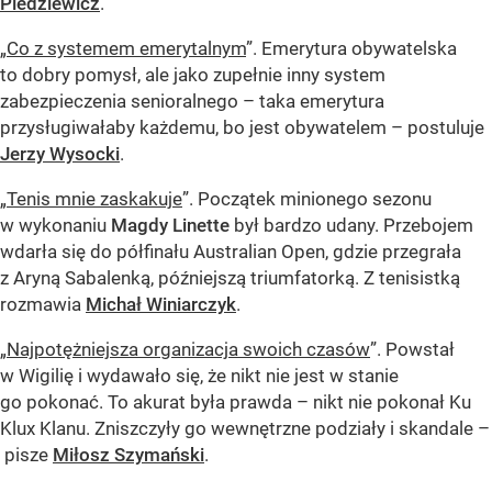
Pledziewicz
.
„
Co z systemem emerytalnym
”. Emerytura obywatelska
to dobry pomysł, ale jako zupełnie inny system
zabezpieczenia senioralnego – taka emerytura
przysługiwałaby każdemu, bo jest obywatelem – postuluje
Jerzy Wysocki
.
„
Tenis mnie zaskakuje
”. Początek minionego sezonu
w wykonaniu
Magdy Linette
był bardzo udany. Przebojem
wdarła się do półfinału Australian Open, gdzie przegrała
z Aryną Sabalenką, późniejszą triumfatorką. Z tenisistką
rozmawia
Michał Winiarczyk
.
„
Najpotężniejsza organizacja swoich czasów
”. Powstał
w Wigilię i wydawało się, że nikt nie jest w stanie
go pokonać. To akurat była prawda – nikt nie pokonał Ku
Klux Klanu. Zniszczyły go wewnętrzne podziały i skandale –
pisze
Miłosz Szymański
.