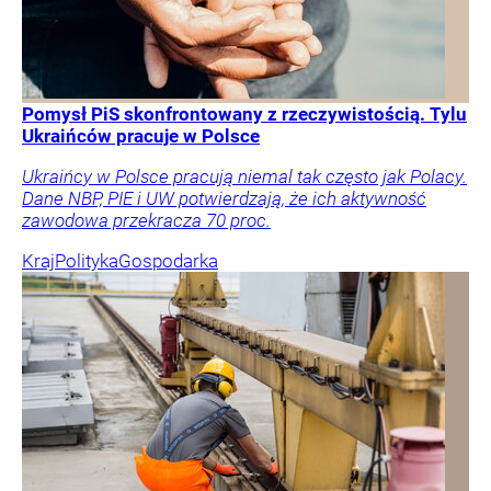
Pomysł PiS skonfrontowany z rzeczywistością. Tylu
Ukraińców pracuje w Polsce
Ukraińcy w Polsce pracują niemal tak często jak Polacy.
Dane NBP, PIE i UW potwierdzają, że ich aktywność
zawodowa przekracza 70 proc.
Kraj
Polityka
Gospodarka