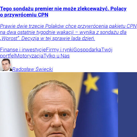
Tego sondażu premier nie może zlekceważyć. Polacy
o przywróceniu CPN
Prawie dwie trzecie Polaków chce przywrócenia pakietu CPN
na dwa ostatnie tygodnie wakacji – wynika z sondażu dla
„Wprost”. Decyzja w tej sprawie lada dzień.
Finanse i inwestycje
Firmy i rynki
Gospodarka
Twój
portfel
Motoryzacja
Tylko u Nas
Radosław
Święcki