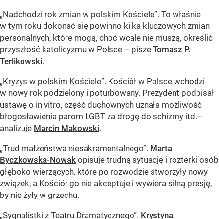
„
Nadchodzi rok zmian w polskim Kościele
”. To właśnie
w tym roku dokonać się powinno kilka kluczowych zmian
personalnych, które mogą, choć wcale nie muszą, określić
przyszłość katolicyzmu w Polsce – pisze
Tomasz P.
Terlikowski
.
„
Kryzys w polskim Kościele
”. Kościół w Polsce wchodzi
w nowy rok podzielony i poturbowany. Prezydent podpisał
ustawę o in vitro, część duchownych uznała możliwość
błogosławienia parom LGBT za drogę do schizmy itd.–
analizuje
Marcin Makowski
.
„
Trud małżeństwa niesakramentalnego
”.
Marta
Byczkowska-Nowak
opisuje trudną sytuację i rozterki osób
głęboko wierzących, które po rozwodzie stworzyły nowy
związek, a Kościół go nie akceptuje i wywiera silną presję,
by nie żyły w grzechu.
„
Sygnalistki z Teatru Dramatycznego
”.
Krystyna