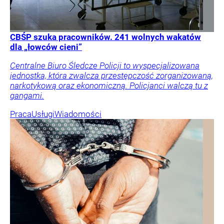
CBŚP szuka pracowników. 241 wolnych wakatów
dla „łowców cieni”
Centralne Biuro Śledcze Policji to wyspecjalizowana
jednostka, która zwalcza przestępczość zorganizowaną,
narkotykową oraz ekonomiczną. Policjanci walczą tu z
gangami.
Praca
Usługi
Wiadomości