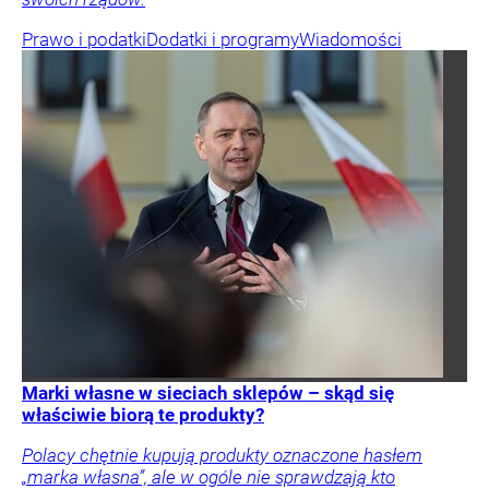
Prawo i podatki
Dodatki i programy
Wiadomości
Marki własne w sieciach sklepów – skąd się
właściwie biorą te produkty?
Polacy chętnie kupują produkty oznaczone hasłem
„marka własna”, ale w ogóle nie sprawdzają kto