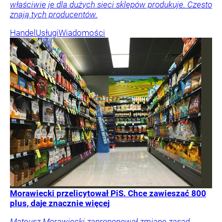
właściwie je dla dużych sieci sklepów produkuje. Często
znają tych producentów.
Handel
Usługi
Wiadomości
Morawiecki przelicytował PiS. Chce zawieszać 800
plus, daje znacznie więcej
Mateusz Morawiecki zaproponował zmianę zasad