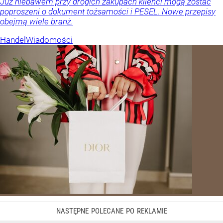
Już niebawem przy drogich zakupach klienci mogą zostać
poproszeni o dokument tożsamości i PESEL. Nowe przepisy
obejmą wiele branż.
Handel
Wiadomości