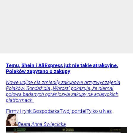
Temu, Shein i AliExpress już nie takie atrakcyjne.
Polaków zapytano o zakupy
Nowe unijne cła zmieniły zakupowe przyzwyczajenia
Polaków. Sondaż dla „Wprost” pokazuje, że niemal
połowa badanych ograniczyła zakupy na azjatyckich
platformach.
Firmy i rynki
Gospodarka
Twój portfel
Tylko u Nas
Beata Anna
Święcicka