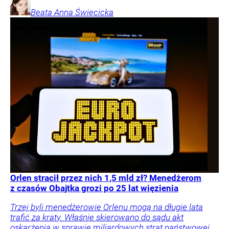
Beata Anna
Święcicka
Orlen stracił przez nich 1,5 mld zł? Menedżerom
z czasów Obajtka grozi po 25 lat więzienia
Trzej byli menedżerowie Orlenu mogą na długie lata
trafić za kraty. Właśnie skierowano do sądu akt
oskarżenia w sprawie miliardowych strat państwowej