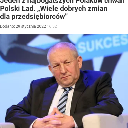
Jeden z najbogatszych Polaków chwali
Polski Ład. „Wiele dobrych zmian
dla przedsiębiorców”
Dodano:
29
stycznia
2022
16:52