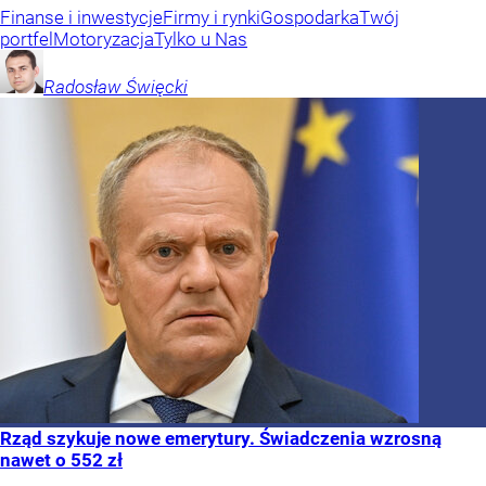
Finanse i inwestycje
Firmy i rynki
Gospodarka
Twój
portfel
Motoryzacja
Tylko u Nas
Radosław
Święcki
Rząd szykuje nowe emerytury. Świadczenia wzrosną
nawet o 552 zł