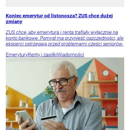
Koniec emerytur od listonosza? ZUS chce dużej
zmiany
ZUS chce, aby emerytura i renta trafiały wyłącznie na
konto bankowe. Pomysł ma przynieść oszczędności, ale
eksperci ostrzegają przed problemami części seniorów.
Emerytury
Renty i zasiłki
Wiadomości