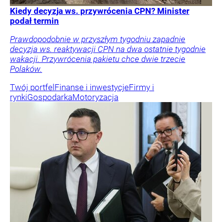
Kiedy decyzja ws. przywrócenia CPN? Minister
podał termin
Prawdopodobnie w przyszłym tygodniu zapadnie
decyzja ws. reaktywacji CPN na dwa ostatnie tygodnie
wakacji. Przywrócenia pakietu chce dwie trzecie
Polaków.
Twój portfel
Finanse i inwestycje
Firmy i
rynki
Gospodarka
Motoryzacja