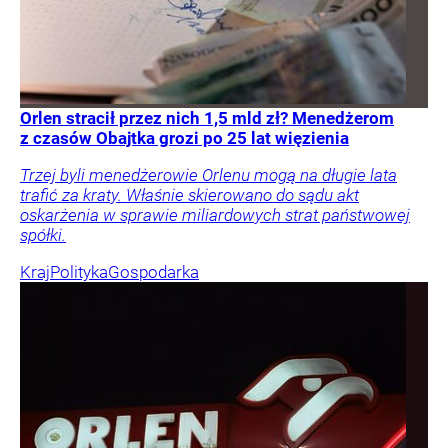
Orlen stracił przez nich 1,5 mld zł? Menedżerom
z czasów Obajtka grozi po 25 lat więzienia
Trzej byli menedżerowie Orlenu mogą na długie lata
trafić za kraty. Właśnie skierowano do sądu akt
oskarżenia w sprawie miliardowych strat państwowej
spółki.
Kraj
Polityka
Gospodarka