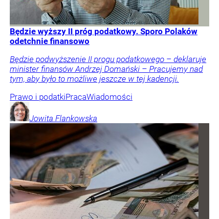
Będzie wyższy II próg podatkowy. Sporo Polaków
odetchnie finansowo
Będzie podwyższenie II progu podatkowego – deklaruje
minister finansów Andrzej Domański – Pracujemy nad
tym, aby było to możliwe jeszcze w tej kadencji.
Prawo i podatki
Praca
Wiadomości
Jowita
Flankowska