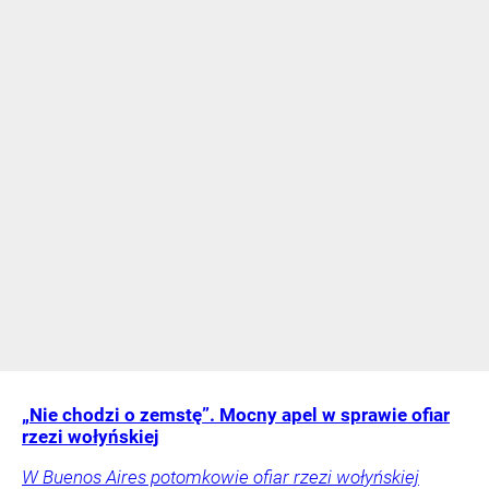
„Nie chodzi o zemstę”. Mocny apel w sprawie ofiar
rzezi wołyńskiej
W Buenos Aires potomkowie ofiar rzezi wołyńskiej