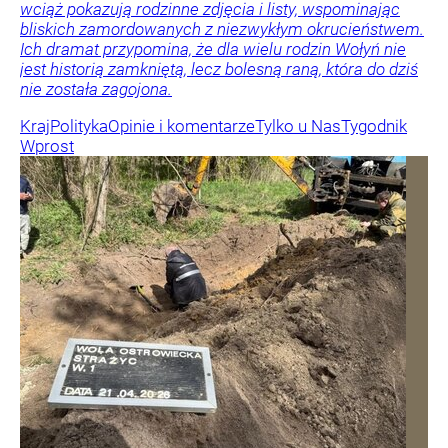
wciąż pokazują rodzinne zdjęcia i listy, wspominając
bliskich zamordowanych z niezwykłym okrucieństwem.
Ich dramat przypomina, że dla wielu rodzin Wołyń nie
jest historią zamkniętą, lecz bolesną raną, która do dziś
nie została zagojona.
Kraj
Polityka
Opinie i komentarze
Tylko u Nas
Tygodnik
Wprost