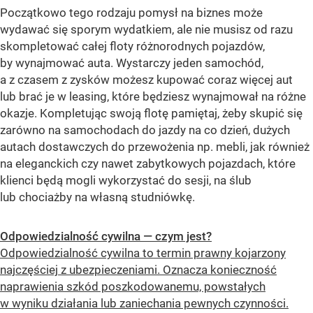
Początkowo tego rodzaju pomysł na biznes może
wydawać się sporym wydatkiem, ale nie musisz od razu
skompletować całej floty różnorodnych pojazdów,
by wynajmować auta. Wystarczy jeden samochód,
a z czasem z zysków możesz kupować coraz więcej aut
lub brać je w leasing, które będziesz wynajmował na różne
okazje. Kompletując swoją flotę pamiętaj, żeby skupić się
zarówno na samochodach do jazdy na co dzień, dużych
autach dostawczych do przewożenia np. mebli, jak również
na eleganckich czy nawet zabytkowych pojazdach, które
klienci będą mogli wykorzystać do sesji, na ślub
lub chociażby na własną studniówkę.
Odpowiedzialność cywilna — czym jest?
Odpowiedzialność cywilna to termin prawny kojarzony
najczęściej z ubezpieczeniami. Oznacza konieczność
naprawienia szkód poszkodowanemu, powstałych
w wyniku działania lub zaniechania pewnych czynności.