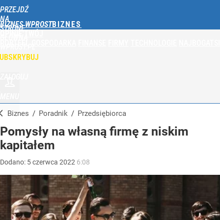
PRZEJDŹ
NA
BIZNES WPROST
STRONĘ
OPINIE
TWÓJ
GŁÓWNĄ
PORTFEL
GOSPODARKA
FINANSE
FIRMY
TECHNOLOGIE
NAJBOGATSI
WPROST.PL
UBSKRYBUJ
ZALOGUJ
MENU
Biznes
/
Poradnik
/
Przedsiębiorca
Pomysły na własną firmę z niskim
kapitałem
Dodano:
5
czerwca
2022
6:08