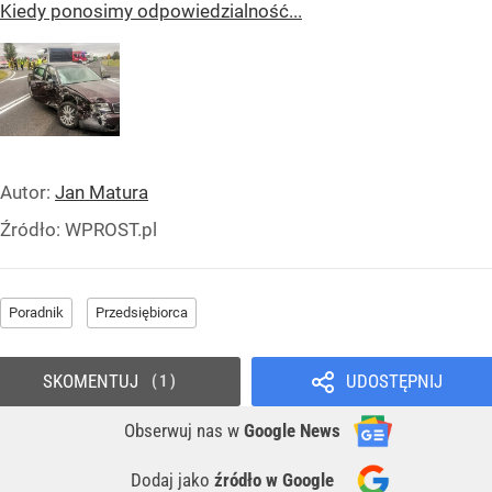
Kiedy ponosimy odpowiedzialność...
Autor:
Jan Matura
Źródło:
WPROST.pl
Poradnik
Przedsiębiorca
SKOMENTUJ
UDOSTĘPNIJ
1
Obserwuj nas
w
Google News
Dodaj jako
źródło w Google