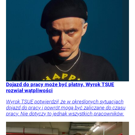
Dojazd do pracy może być płatny. Wyrok TSUE
rozwiał wątpliwości
Wyrok TSUE potwierdził, że w określonych sytuacjach
dojazd do pracy i powrót mogą być zaliczane do czasu
pracy. Nie dotyczy to jednak wszystkich pracowników.