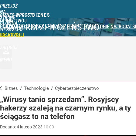
PRZEJDŹ
NA
BIZNES WPROST
STRONĘ
OPINIE
TWÓJ
GŁÓWNĄ
CYBERBEZPIECZEŃSTWO
PORTFEL
GOSPODARKA
FINANSE
FIRMY
TECHNOLOGIE
NAJBOGATSI
WPROST.PL
UBSKRYBUJ
ZALOGUJ
MENU
Biznes
/
Technologie
/
Cyberbezpieczeństwo
„Wirusy tanio sprzedam”. Rosyjscy
hakerzy szaleją na czarnym rynku, a ty
ściągasz to na telefon
Dodano:
4
lutego
2023
10:00