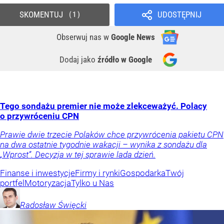
SKOMENTUJ
UDOSTĘPNIJ
1
Obserwuj nas
w
Google News
Dodaj jako
źródło w Google
Tego sondażu premier nie może zlekceważyć. Polacy
o przywróceniu CPN
Prawie dwie trzecie Polaków chce przywrócenia pakietu CPN
na dwa ostatnie tygodnie wakacji – wynika z sondażu dla
„Wprost”. Decyzja w tej sprawie lada dzień.
Finanse i inwestycje
Firmy i rynki
Gospodarka
Twój
portfel
Motoryzacja
Tylko u Nas
Radosław
Święcki