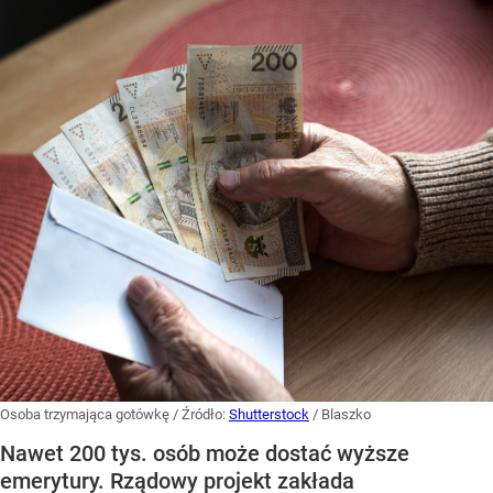
Osoba trzymająca gotówkę
/ Źródło:
Shutterstock
/
Blaszko
Nawet 200 tys. osób może dostać wyższe
emerytury. Rządowy projekt zakłada