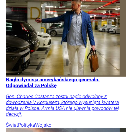
Nagła dymisja amerykańskiego generała.
Odpowiadał za Polskę
Gen. Charles Costanza został nagle odwołany z
dowodzenia V Korpusem, którego wysunięta kwatera
działa w Polsce. Armia USA nie ujawnia powodów tej
decyzji.
Świat
Polityka
Wojsko