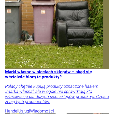
Marki własne w sieciach sklepów – skąd się
właściwie biorą te produkty?
Polacy chętnie kupują produkty oznaczone hasłem
„marka własna”, ale w ogóle nie sprawdzają kto
właściwie je dla dużych sieci sklepów produkuje. Często
znają tych producentów.
Handel
Usługi
Wiadomości