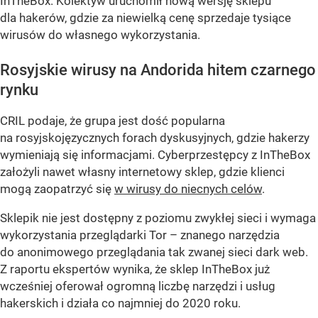
InTheBox. Kolektyw uruchomił nową wersję sklepu
dla hakerów, gdzie za niewielką cenę sprzedaje tysiące
wirusów do własnego wykorzystania.
Rosyjskie wirusy na Andorida hitem czarnego
rynku
CRIL podaje, że grupa jest dość popularna
na rosyjskojęzycznych forach dyskusyjnych, gdzie hakerzy
wymieniają się informacjami. Cyberprzestępcy z InTheBox
założyli nawet własny internetowy sklep, gdzie klienci
mogą zaopatrzyć się
w wirusy do niecnych celów
.
Sklepik nie jest dostępny z poziomu zwykłej sieci i wymaga
wykorzystania przeglądarki Tor – znanego narzędzia
do anonimowego przeglądania tak zwanej sieci dark web.
Z raportu ekspertów wynika, że sklep InTheBox już
wcześniej oferował ogromną liczbę narzędzi i usług
hakerskich i działa co najmniej do 2020 roku.