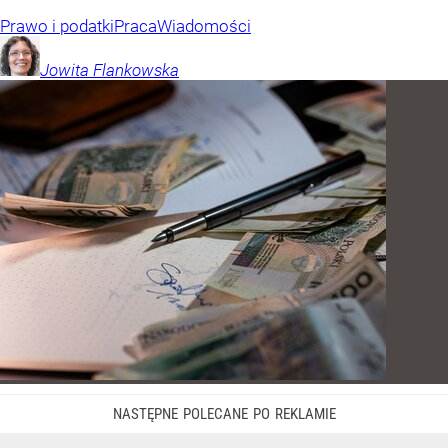
Prawo i podatki
Praca
Wiadomości
Jowita
Flankowska