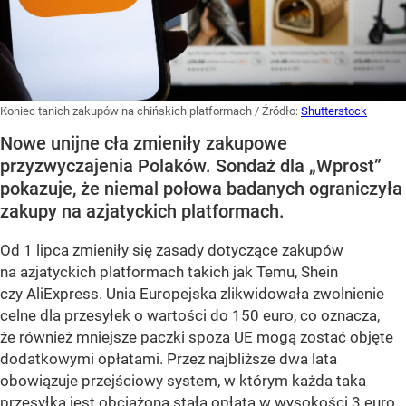
Koniec tanich zakupów na chińskich platformach
/ Źródło:
Shutterstock
Nowe unijne cła zmieniły zakupowe
przyzwyczajenia Polaków. Sondaż dla „Wprost”
pokazuje, że niemal połowa badanych ograniczyła
zakupy na azjatyckich platformach.
Od 1 lipca zmieniły się zasady dotyczące zakupów
na azjatyckich platformach takich jak Temu, Shein
czy AliExpress. Unia Europejska zlikwidowała zwolnienie
celne dla przesyłek o wartości do 150 euro, co oznacza,
że również mniejsze paczki spoza UE mogą zostać objęte
dodatkowymi opłatami. Przez najbliższe dwa lata
obowiązuje przejściowy system, w którym każda taka
przesyłka jest obciążona stałą opłatą w wysokości 3 euro.