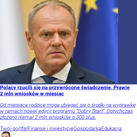
Polacy rzucili się na przywrócone świadczenie. Prawie
2 mln wniosków w miesiąc
Od miesiąca rodzice mogą ubiegać się o środki na wyprawkę
w ramach nowej edycji programu “Dobry Start”. Dotychczas
złożono niemal 2 mln wniosków o 300 plus.
Twój portfel
Finanse i inwestycje
Gospodarka
Edukacja