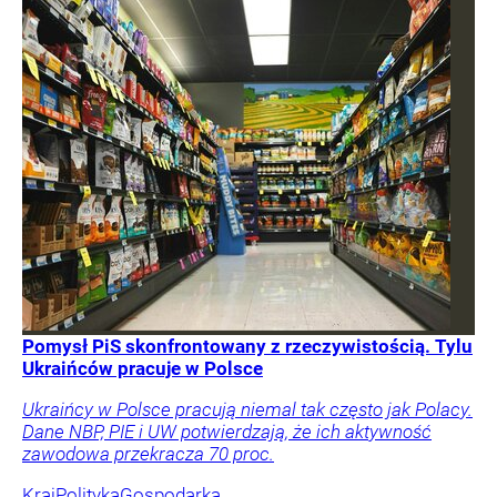
Pomysł PiS skonfrontowany z rzeczywistością. Tylu
Ukraińców pracuje w Polsce
Ukraińcy w Polsce pracują niemal tak często jak Polacy.
Dane NBP, PIE i UW potwierdzają, że ich aktywność
zawodowa przekracza 70 proc.
Kraj
Polityka
Gospodarka