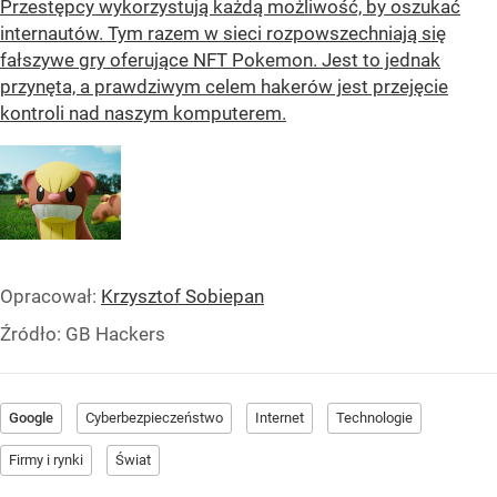
Przestępcy wykorzystują każdą możliwość, by oszukać
internautów. Tym razem w sieci rozpowszechniają się
fałszywe gry oferujące NFT Pokemon. Jest to jednak
przynęta, a prawdziwym celem hakerów jest przejęcie
kontroli nad naszym komputerem.
Opracował:
Krzysztof Sobiepan
Źródło:
GB Hackers
Google
Cyberbezpieczeństwo
Internet
Technologie
Firmy i rynki
Świat