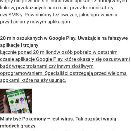
Nigdy nie powinno się instalować aplikacji z podejrzanych
linków, przekazanych nam m.in. przez komunikatory
czy SMS-y. Powinniśmy też uważać, jakie uprawnienia
przydzielamy nowym aplikacjom.
20 mln oszukanych w Google Play. Uważajcie na fałszywe
aplikacje i trojany
Łącznie ponad 20 milionów osób pobrało w ostatnim
czasie aplikacje Google Play, które okazały się oszustwami
bądź wręcz trojanami czy innym złośliwym
oprogramowaniem. Specjaliści ostrzegają przed wieloma
appkami, które należy usunąć.
Miały być Pokemony – jest wirus. Tak oszuści wabią
młodych graczy