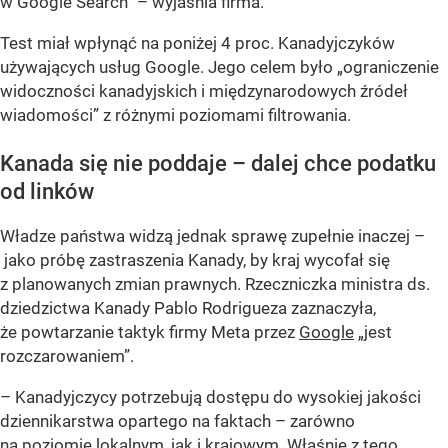
w Google Search” – wyjaśnia firma.
Test miał wpłynąć na poniżej 4 proc. Kanadyjczyków
używających usług Google. Jego celem było „ograniczenie
widoczności kanadyjskich i międzynarodowych źródeł
wiadomości” z różnymi poziomami filtrowania.
Kanada się nie poddaje – dalej chce podatku
od linków
Władze państwa widzą jednak sprawę zupełnie inaczej –
jako próbę zastraszenia Kanady, by kraj wycofał się
z planowanych zmian prawnych. Rzeczniczka ministra ds.
dziedzictwa Kanady Pablo Rodrigueza zaznaczyła,
że powtarzanie taktyk firmy Meta przez
Google
„jest
rozczarowaniem”.
– Kanadyjczycy potrzebują dostępu do wysokiej jakości
dziennikarstwa opartego na faktach – zarówno
na poziomie lokalnym, jak i krajowym. Właśnie z tego