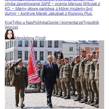
chyba zawetowanie SAFE – ocenia Mariusz Witczak z
KO. – Mamy głowę państwa, z której możemy być
dumni – kontruje Marek Jakubiak z Rozwoju Plus.
Kraj
Tylko u Nas
Polityka
Opinie i komentarze
Tygodnik
Wprost
Magdalena
Frindt