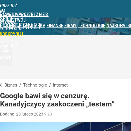
PRZEJDŹ
NA
BIZNES WPROST
STRONĘ
OPINIE
TWÓJ
GŁÓWNĄ
INTERNET
PORTFEL
GOSPODARKA
FINANSE
FIRMY
TECHNOLOGIE
NAJBOGATSI
WPROST.PL
UBSKRYBUJ
ZALOGUJ
MENU
Biznes
/
Technologie
/
Internet
Google bawi się w cenzurę.
Kanadyjczycy zaskoczeni „testem”
Dodano:
23
lutego
2023
9:20