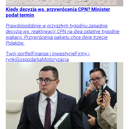
Kiedy decyzja ws. przywrócenia CPN? Minister
podał termin
Prawdopodobnie w przyszłym tygodniu zapadnie
decyzja ws. reaktywacji CPN na dwa ostatnie tygodnie
wakacji. Przywrócenia pakietu chce dwie trzecie
Polaków.
Twój portfel
Finanse i inwestycje
Firmy i
rynki
Gospodarka
Motoryzacja