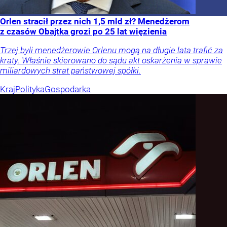
Orlen stracił przez nich 1,5 mld zł? Menedżerom
z czasów Obajtka grozi po 25 lat więzienia
Trzej byli menedżerowie Orlenu mogą na długie lata trafić za
kraty. Właśnie skierowano do sądu akt oskarżenia w sprawie
miliardowych strat państwowej spółki.
Kraj
Polityka
Gospodarka