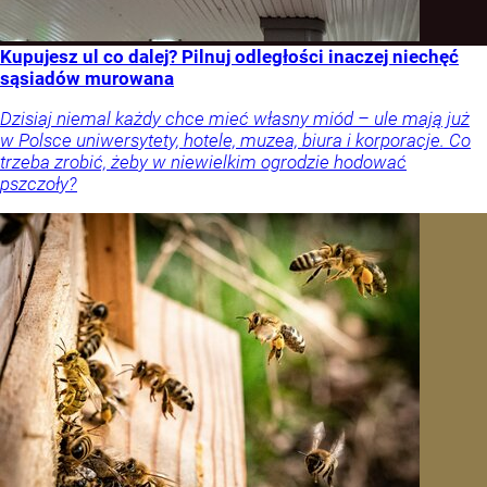
Kupujesz ul co dalej? Pilnuj odległości inaczej niechęć
sąsiadów murowana
Dzisiaj niemal każdy chce mieć własny miód – ule mają już
w Polsce uniwersytety, hotele, muzea, biura i korporacje. Co
trzeba zrobić, żeby w niewielkim ogrodzie hodować
pszczoły?