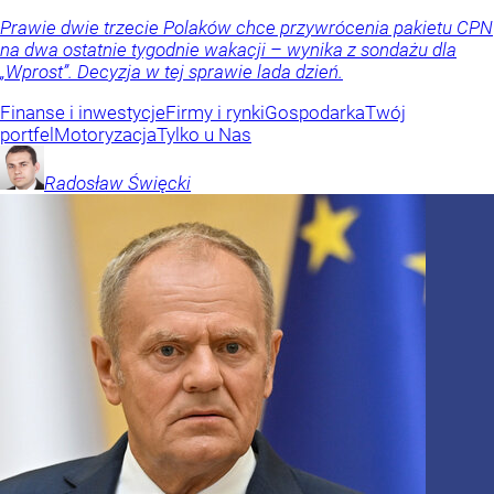
Prawie dwie trzecie Polaków chce przywrócenia pakietu CPN
na dwa ostatnie tygodnie wakacji – wynika z sondażu dla
„Wprost”. Decyzja w tej sprawie lada dzień.
Finanse i inwestycje
Firmy i rynki
Gospodarka
Twój
portfel
Motoryzacja
Tylko u Nas
Radosław
Święcki