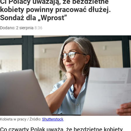
Ci Polacy uważają, że bezdzietne
kobiety powinny pracować dłużej.
Sondaż dla „Wprost”
Dodano:
2
sierpnia
8:36
Kobieta w pracy
/ Źródło:
Shutterstock
Co czwarty Polak uważa, że bezdzietne kobiety