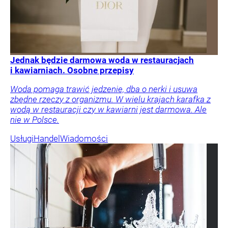
Jednak będzie darmowa woda w restauracjach
i kawiarniach. Osobne przepisy
Woda pomaga trawić jedzenie, dba o nerki i usuwa
zbędne rzeczy z organizmu. W wielu krajach karafka z
wodą w restauracji czy w kawiarni jest darmowa. Ale
nie w Polsce.
Usługi
Handel
Wiadomości