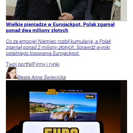
Wielkie pieniądze w Eurojackpot. Polak zgarnął
ponad dwa miliony złotych
Co za emocje! Niemiec rozbił kumulację, a Polak
zgarnął ponad 2 miliony złotych. Sprawdź wyniki
ostatniego losowania Eurojackpot.
Twój portfel
Firmy i rynki
Beata Anna
Święcicka