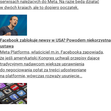
serwisach należących do Meta. Na razie będą działać
w dwóch krajach, ale to dopiero początek.
Facebook zablokuje newsy w USA? Powodem niekorzystna
ustawa
Meta Platforms, właściciel m.in. Facebooka zapowiada,
że jeśli amerykański Kongres uchwali przepisy dające
tradycyjnym nadawcom większe uprawnienia
do negocjowania opłat za treści udostępniane
na platformie, wówczas rozważy usunięcie...