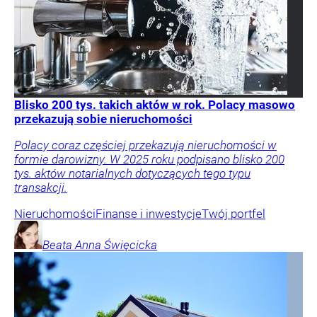
Blisko 200 tys. takich aktów w rok. Polacy masowo
przekazują sobie nieruchomości
Polacy coraz częściej przekazują nieruchomości w
formie darowizny. W 2025 roku podpisano blisko 200
tys. aktów notarialnych dotyczących tego typu
transakcji.
Nieruchomości
Finanse i inwestycje
Twój portfel
Beata Anna
Święcicka