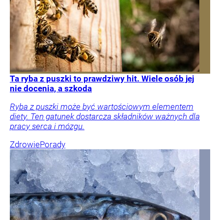
Ta ryba z puszki to prawdziwy hit. Wiele osób jej
nie docenia, a szkoda
Ryba z puszki może być wartościowym elementem
diety. Ten gatunek dostarcza składników ważnych dla
pracy serca i mózgu.
Zdrowie
Porady