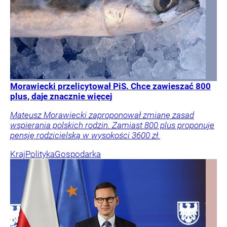
Morawiecki przelicytował PiS. Chce zawieszać 800
plus, daje znacznie więcej
Mateusz Morawiecki zaproponował zmianę zasad
wspierania polskich rodzin. Zamiast 800 plus proponuje
pensję rodzicielską w wysokości 3600 zł.
Kraj
Polityka
Gospodarka