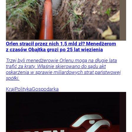
Orlen stracił przez nich 1,5 mld zł? Menedżerom
z czasów Obajtka grozi po 25 lat więzienia
Trzej byli menedżerowie Orlenu mogą na długie lata
trafić za kraty. Właśnie skierowano do sądu akt
oskarżenia w sprawie miliardowych strat państwowej
spółki.
Kraj
Polityka
Gospodarka