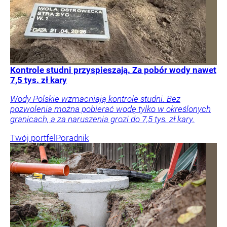
Kontrole studni przyspieszają. Za pobór wody nawet
7,5 tys. zł kary
Wody Polskie wzmacniają kontrole studni. Bez
pozwolenia można pobierać wodę tylko w określonych
granicach, a za naruszenia grozi do 7,5 tys. zł kary.
Twój portfel
Poradnik