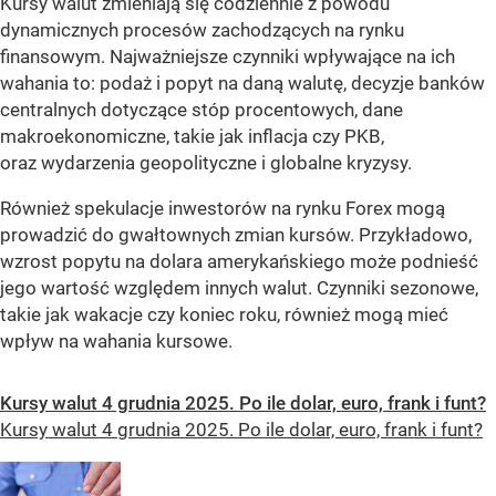
Kursy walut zmieniają się codziennie z powodu
dynamicznych procesów zachodzących na rynku
finansowym. Najważniejsze czynniki wpływające na ich
wahania to: podaż i popyt na daną walutę, decyzje banków
centralnych dotyczące stóp procentowych, dane
makroekonomiczne, takie jak inflacja czy PKB,
oraz wydarzenia geopolityczne i globalne kryzysy.
Również spekulacje inwestorów na rynku Forex mogą
prowadzić do gwałtownych zmian kursów. Przykładowo,
wzrost popytu na dolara amerykańskiego może podnieść
jego wartość względem innych walut. Czynniki sezonowe,
takie jak wakacje czy koniec roku, również mogą mieć
wpływ na wahania kursowe.
Kursy walut 4 grudnia 2025. Po ile dolar, euro, frank i funt?
Kursy walut 4 grudnia 2025. Po ile dolar, euro, frank i funt?