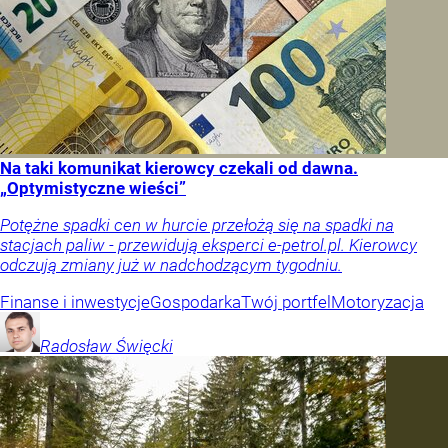
Na taki komunikat kierowcy czekali od dawna.
„Optymistyczne wieści”
Potężne spadki cen w hurcie przełożą się na spadki na
stacjach paliw - przewidują eksperci e-petrol.pl. Kierowcy
odczują zmiany już w nadchodzącym tygodniu.
Finanse i inwestycje
Gospodarka
Twój portfel
Motoryzacja
Radosław
Święcki