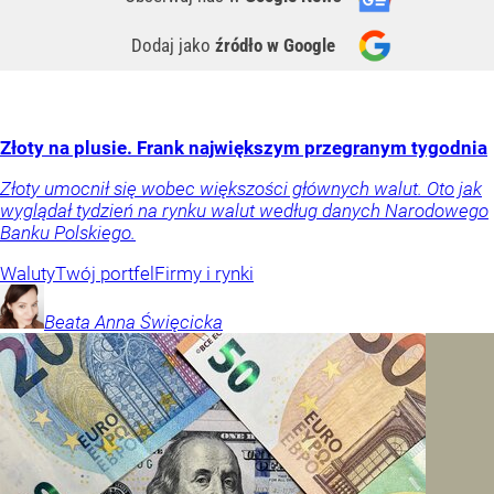
Dodaj jako
źródło w Google
Złoty na plusie. Frank największym przegranym tygodnia
Złoty umocnił się wobec większości głównych walut. Oto jak
wyglądał tydzień na rynku walut według danych Narodowego
Banku Polskiego.
Waluty
Twój portfel
Firmy i rynki
Beata Anna
Święcicka