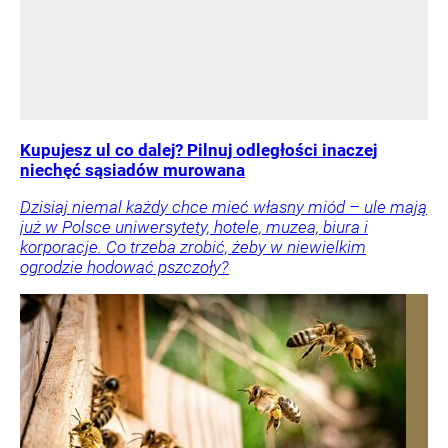
Kupujesz ul co dalej? Pilnuj odległości inaczej
niechęć sąsiadów murowana
Dzisiaj niemal każdy chce mieć własny miód – ule mają
już w Polsce uniwersytety, hotele, muzea, biura i
korporacje. Co trzeba zrobić, żeby w niewielkim
ogrodzie hodować pszczoły?