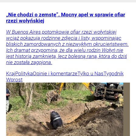
„Nie chodzi o zemstę”. Mocny apel w sprawie ofiar
rzezi wołyńskiej
W Buenos Aires potomkowie ofiar rzezi wołyńskiej
wciąż pokazują rodzinne zdjęcia i listy, wspominając
bliskich zamordowanych z niezwykłym okrucieństwem.
Ich dramat przypomina, że dla wielu rodzin Wołyń nie
jest historią zamkniętą, lecz bolesną raną, która do dziś
nie została zagojona.
Kraj
Polityka
Opinie i komentarze
Tylko u Nas
Tygodnik
Wprost