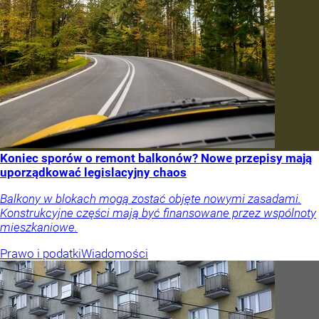
Koniec sporów o remont balkonów? Nowe przepisy mają
uporządkować legislacyjny chaos
Balkony w blokach mogą zostać objęte nowymi zasadami.
Konstrukcyjne części mają być finansowane przez wspólnoty
mieszkaniowe.
Prawo i podatki
Wiadomości