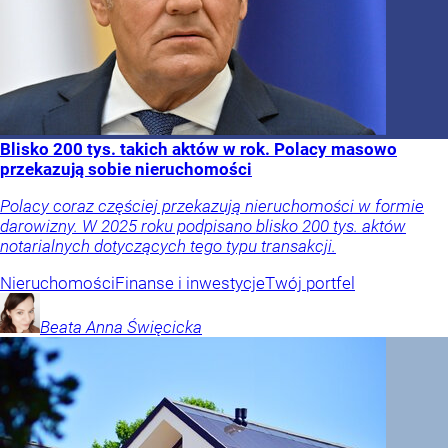
Blisko 200 tys. takich aktów w rok. Polacy masowo
przekazują sobie nieruchomości
Polacy coraz częściej przekazują nieruchomości w formie
darowizny. W 2025 roku podpisano blisko 200 tys. aktów
notarialnych dotyczących tego typu transakcji.
Nieruchomości
Finanse i inwestycje
Twój portfel
Beata Anna
Święcicka