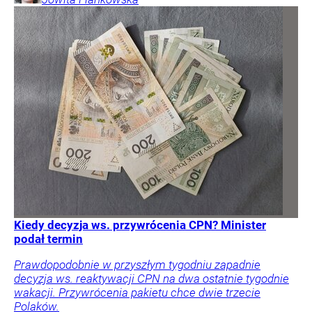
Kiedy decyzja ws. przywrócenia CPN? Minister
podał termin
Prawdopodobnie w przyszłym tygodniu zapadnie
decyzja ws. reaktywacji CPN na dwa ostatnie tygodnie
wakacji. Przywrócenia pakietu chce dwie trzecie
Polaków.