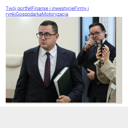
Twój portfel
Finanse i inwestycje
Firmy i
rynki
Gospodarka
Motoryzacja