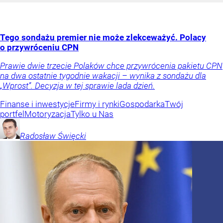
Tego sondażu premier nie może zlekceważyć. Polacy
o przywróceniu CPN
Prawie dwie trzecie Polaków chce przywrócenia pakietu CPN
na dwa ostatnie tygodnie wakacji – wynika z sondażu dla
„Wprost”. Decyzja w tej sprawie lada dzień.
Finanse i inwestycje
Firmy i rynki
Gospodarka
Twój
portfel
Motoryzacja
Tylko u Nas
Radosław
Święcki