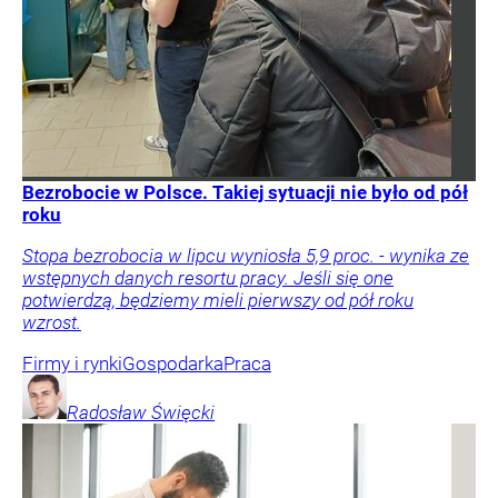
Bezrobocie w Polsce. Takiej sytuacji nie było od pół
roku
Stopa bezrobocia w lipcu wyniosła 5,9 proc. - wynika ze
wstępnych danych resortu pracy. Jeśli się one
potwierdzą, będziemy mieli pierwszy od pół roku
wzrost.
Firmy i rynki
Gospodarka
Praca
Radosław
Święcki