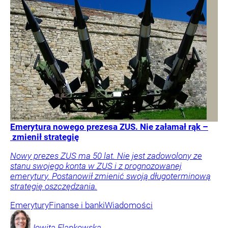
Emerytura nowego prezesa ZUS. Nie załamał rąk –
zmienił strategię
Nowy prezes ZUS ma 50 lat. Nie jest zadowolony ze
stanu swojego konta w ZUS i z prognozowanej
emerytury. Postanowił zmienić swoją długoterminową
strategię oszczędzania.
Emerytury
Finanse i banki
Wiadomości
Jowita
Flankowska