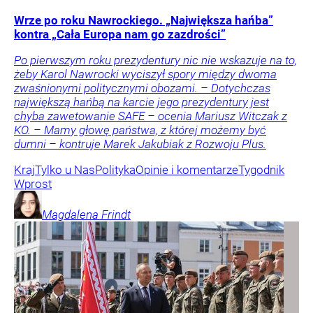
Wrze po roku Nawrockiego. „Największa hańba”
kontra „Cała Europa nam go zazdrości”
Po pierwszym roku prezydentury nic nie wskazuje na to,
żeby Karol Nawrocki wyciszył spory między dwoma
zwaśnionymi politycznymi obozami. – Dotychczas
największą hańbą na karcie jego prezydentury jest
chyba zawetowanie SAFE – ocenia Mariusz Witczak z
KO. – Mamy głowę państwa, z której możemy być
dumni – kontruje Marek Jakubiak z Rozwoju Plus.
Kraj
Tylko u Nas
Polityka
Opinie i komentarze
Tygodnik
Wprost
Magdalena
Frindt