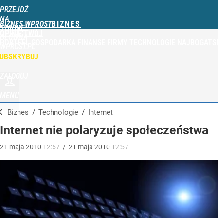
PRZEJDŹ
NA
BIZNES WPROST
STRONĘ
OPINIE
TWÓJ
GŁÓWNĄ
PORTFEL
GOSPODARKA
FINANSE
FIRMY
TECHNOLOGIE
NAJBOGATSI
WPROST.PL
UBSKRYBUJ
ZALOGUJ
MENU
Biznes
/
Technologie
/
Internet
Internet nie polaryzuje społeczeństwa
21
maja
2010
12:57
/
21
maja
2010
12:57