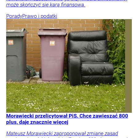
może skończyć się karą finansową.
Porady
Prawo i podatki
Morawiecki przelicytował PiS. Chce zawieszać 800
plus, daje znacznie więcej
Mateusz Morawiecki zaproponował zmianę zasad