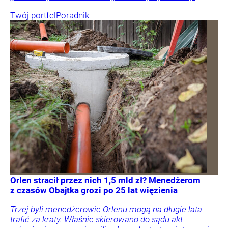
Twój portfel
Poradnik
Orlen stracił przez nich 1,5 mld zł? Menedżerom
z czasów Obajtka grozi po 25 lat więzienia
Trzej byli menedżerowie Orlenu mogą na długie lata
trafić za kraty. Właśnie skierowano do sądu akt