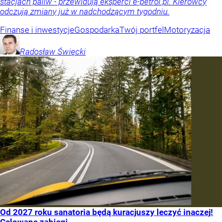
stacjach paliw - przewidują eksperci e-petrol.pl. Kierowcy
odczują zmiany już w nadchodzącym tygodniu.
Finanse i inwestycje
Gospodarka
Twój portfel
Motoryzacja
Radosław
Święcki
Od 2027 roku sanatoria będą kuracjuszy leczyć inaczej!