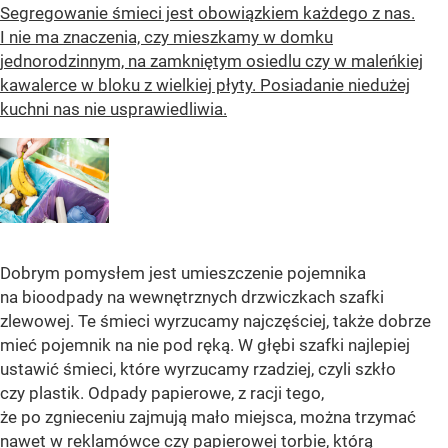
Segregowanie śmieci jest obowiązkiem każdego z nas.
I nie ma znaczenia, czy mieszkamy w domku
jednorodzinnym, na zamkniętym osiedlu czy w maleńkiej
kawalerce w bloku z wielkiej płyty. Posiadanie niedużej
kuchni nas nie usprawiedliwia.
Dobrym pomysłem jest umieszczenie pojemnika
na bioodpady na wewnętrznych drzwiczkach szafki
zlewowej. Te śmieci wyrzucamy najczęściej, także dobrze
mieć pojemnik na nie pod ręką. W głębi szafki najlepiej
ustawić śmieci, które wyrzucamy rzadziej, czyli szkło
czy plastik. Odpady papierowe, z racji tego,
że po zgnieceniu zajmują mało miejsca, można trzymać
nawet w reklamówce czy papierowej torbie, którą