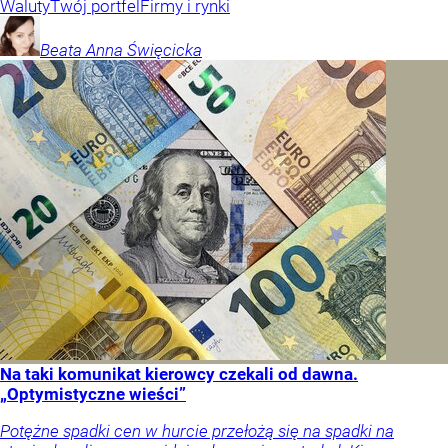
Waluty
Twój portfel
Firmy i rynki
Beata Anna
Święcicka
Na taki komunikat kierowcy czekali od dawna.
„Optymistyczne wieści”
Potężne spadki cen w hurcie przełożą się na spadki na