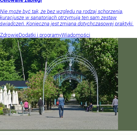
Celowane zabiegi
Nie może być tak, że bez względu na rodzaj schorzenia,
kuracjusze w sanatoriach otrzymują ten sam zestaw
świadczeń. Konieczna jest zmiana dotychczasowej praktyki.
Zdrowie
Dodatki i programy
Wiadomości