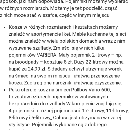
sposób, jaki nam odpowiada. Pojemniki możemy wybierać
w różnych rozmiarach. Możemy je też podzielić, część
z nich może stać w szafce, część w innym miejscu.
Kosze w różnych rozmiarach i kształtach możemy
znaleźć w asortymencie Ikei. Meble kuchenne tej sieci
można znaleźć w wielu polskich domach a wraz z nimi
wysuwane szuflady. Zmieści się w nich kilka
pojemników VARIERA. Mały pojemnik 2-ltrowy – np.
na bioodpady – kosztuje 8 zł. Duży 22-litrowy można
kupić za 24,99 zł. Składany uchwyt utrzymuje worek
na śmieci na swoim miejscu i ułatwia przenoszenie
kosza. Zaokrąglone narożniki ułatwiają czyszczenie.
Peka oferuje kosz na śmieci Pullboy Vario 600,
to zestaw czterech pojemników wstawianych
bezpośrednio do szuflady.W komplecie znajdują się
4 pojemniki o różnej pojemności: 17-litrowy, 11-litrowy,
8-litrowy i 5-litrowy,, Całość jest utrzymana w szarej
stylistyce. Pojemniki wykonane są z dobrego