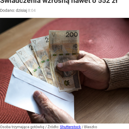
Świadczenia wzrosną nawet o 552 zł
Dodano:
dzisiaj
8:04
Osoba trzymająca gotówkę
/ Źródło:
Shutterstock
/
Blaszko