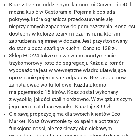
Kosz z trzema oddzielnymi komorami Curver Trio 40 l
można kupić w Castoramie. Pojemnik posiada
pokrywę, która ogranicza przedostawanie się
nieprzyjemnych zapachów do pomieszczenia. Kosz jest
dostępny w kolorze szarym i czarnym, na którym
zabrudzenia są mniej widoczne.Jest przystosowany
do stania poza szafką w kuchni. Cena to 138 zł.
Sklep ECO24 także ma w swoim asortymencie
trzykomorowy kosz do segregacji. Każda z komór
wyposażona jest w wewnętrzne wiadro ułatwiające
opróżnianie pojemnika z odpadów. Bez problemów
zainstalować worki foliowe. Każda z komór
ma pojemność 15 litrów. Kosz został wykonany
z wysokiej jakości stali nierdzewne. W związku z czym
jego cena jest dość wysoka. Kosztuje 399 zł.
Ciekawą propozycję ma dla swoich klientów Eco-
Market. Kosz Ovwettonie tylko spełnia potrzeby
funkcjonalności, ale też cieszy ok
o
ciekawym
wyglądem. Posiada trzy pojemniki, których drzwiczki