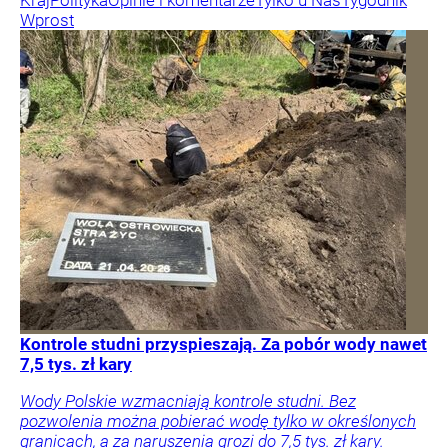
Kraj
Polityka
Opinie i komentarze
Tylko u Nas
Tygodnik
Wprost
Kontrole studni przyspieszają. Za pobór wody nawet
7,5 tys. zł kary
Wody Polskie wzmacniają kontrole studni. Bez
pozwolenia można pobierać wodę tylko w określonych
granicach, a za naruszenia grozi do 7,5 tys. zł kary.