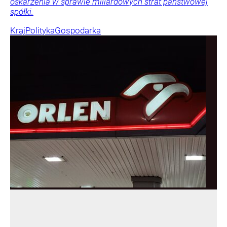
oskarżenia w sprawie miliardowych strat państwowej
spółki.
Kraj
Polityka
Gospodarka